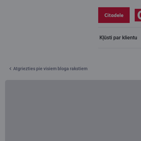
Kļūsti par klientu
Citadeles blogs
Neielūzt ledū ar visu naudu
Atgriezties pie visiem bloga rakstiem