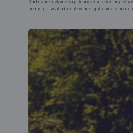
Kad notiek nelaimes gadījums vai rodas nopietna
bērniem, Dzīvība+ un dzīvības apdrošināšana ar uz