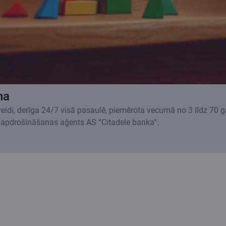
na
 veidi, derīga 24/7 visā pasaulē, piemērota vecumā no 3 līdz 70 
 apdrošināšanas aģents AS “Citadele banka”.