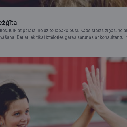
ežģīta
es, turklāt parasti ne uz to labāko pusi. Kāds stāsts ziņās, nela
āšana. Bet atliek tikai iztēloties garas sarunas ar konsultantu,