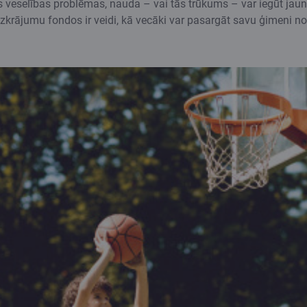
s veselības problēmas, nauda – vai tās trūkums – var iegūt ja
krājumu fondos ir veidi, kā vecāki var pasargāt savu ģimeni no