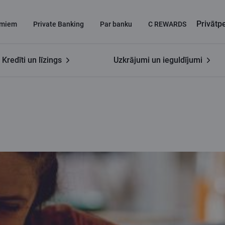
Privāt
miem
Private Banking
Par banku
C REWARDS
Kredīti un līzings
Uzkrājumi un ieguldījumi