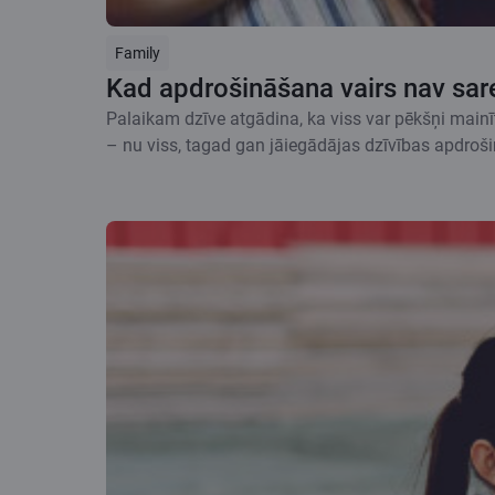
Family
Kad apdrošināšana vairs nav sar
Palaikam dzīve atgādina, ka viss var pēkšņi mainīti
– nu viss, tagad gan jāiegādājas dzīvības apdrošin