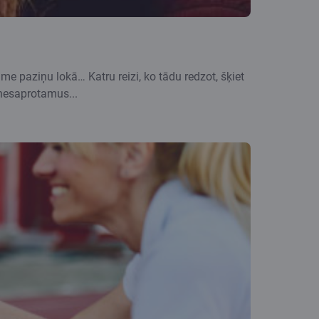
ime paziņu lokā… Katru reizi, ko tādu redzot, šķiet
 nesaprotamus...