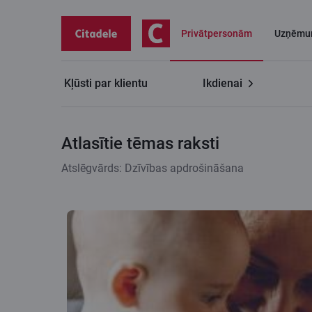
Privātpersonām
Uzņēmu
Kļūsti par klientu
Ikdienai
Citadeles blogs
Atlasītie tēmas raksti
Atlasītie tēmas raksti
Atslēgvārds: Dzīvības apdrošināšana