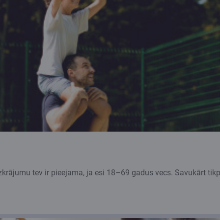
rājumu tev ir pieejama, ja esi 18–69 gadus vecs. Savukārt tikpa