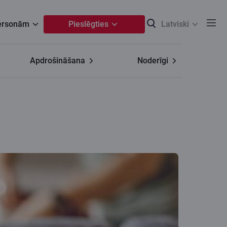
personām
Pieslēgties
Latviski
Apdrošināšana
Noderīgi