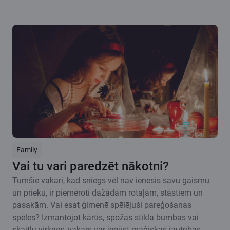
Family
Vai tu vari paredzēt nākotni?
Tumšie vakari, kad sniegs vēl nav ienesis savu gaismu
un prieku, ir piemēroti dažādām rotaļām, stāstiem un
pasakām. Vai esat ģimenē spēlējuši pareģošanas
spēles? Izmantojot kārtis, spožas stikla bumbas vai
skaitļu virknes, vakars var iegūst maģiskas jautrības