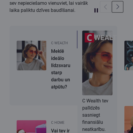
sev nepieciešamo vienuviet, lai vairāk
laika paliktu dzīves baudīšanai.
WEALTH
C WEALTH
Meklē
ideālo
līdzsvaru
starp
darbu un
atpūtu?
C Wealth tev
palīdzēs
sasniegt
finansiālu
C HOME
neatkarību.
Vai tev ir