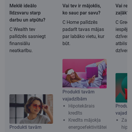
Meklē ideālo
Vai tev ir mājoklis,
Vai redz
līdzsvaru starp
ko sauc par savu?
zaļāk?
darbu un atpūtu?
C Home palīdzēs
C Green
C Wealth tev
padarīt tavas mājas
iespēju 
palīdzēs sasniegt
par labāko vietu, kur
dzīves 
finansiālu
būt.
atbilst
neatkarību.
dzīvesv
Produkti tavām
vajadzībām
Hipotekārais
Produkt
kredīts
vajadz
Kredīts mājokļa
Zaļa
Produkti tavām
energoefektivitātei
hipo