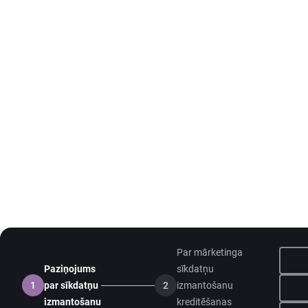
Par mārketinga
Paziņojums
sīkdatņu
1
par sīkdatņu
2
izmantošanu
izmantošanu
kreditēšanas