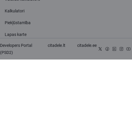
Kalkulatori
Piekļūstamība
Lapas karte
Developers Portal
citadele.lt
citadele.ee
(PSD2)