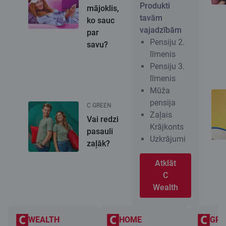
Produkti
mājoklis,
tavām
ko sauc
vajadzībām
par
Pensiju 2.
savu?
līmenis
Pensiju 3.
līmenis
Mūža
pensija
C GREEN
Zaļais
Vai redzi
Krājkonts
pasauli
Uzkrājumi
zaļāk?
Atklāt
C
Wealth
WEALTH
HOME
GRE