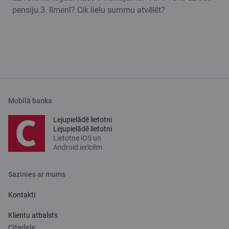
pensiju 3. līmenī? Cik lielu summu atvēlēt?
Mobilā banka
Lejupielādē lietotni
Lejupielādē lietotni
Lietotne iOS un
Android ierīcēm
Sazinies ar mums
Kontakti
Klientu atbalsts
Citadele