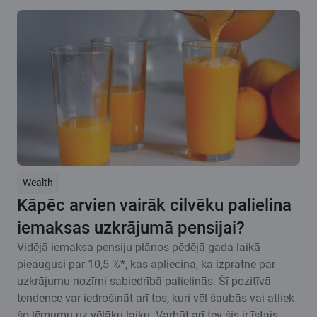
Wealth
Kāpēc arvien vairāk cilvēku palielina
iemaksas uzkrājumā pensijai?
Vidējā iemaksa pensiju plānos pēdējā gada laikā
pieaugusi par 10,5 %*, kas apliecina, ka izpratne par
uzkrājumu nozīmi sabiedrībā palielinās. Šī pozitīvā
tendence var iedrošināt arī tos, kuri vēl šaubās vai atliek
šo lēmumu uz vēlāku laiku. Varbūt arī tev šis ir īstais