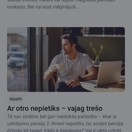
noskaņu. Bet vai esat mēģinājuši...
Wealth
Ar otro nepietiks – vajag trešo
Tā nav zinātne, bet gan vienkārša patiesība – tikai ar
uzkrājumu pensiju 2. līmenī nepietiks, lai, aizejot pensijā,
dzīvotu kā tagad. Kāds ir risinājums? Vai ir vērts uzkrāt