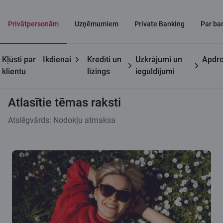
Privātpersonām
Uzņēmumiem
Private Banking
Par ba
Kļūsti par
Ikdienai
Kredīti un
Uzkrājumi un
Apdro
Citadeles blogs
Atlasītie tēmas raksti
klientu
līzings
ieguldījumi
Atlasītie tēmas raksti
Atslēgvārds: Nodokļu atmaksa