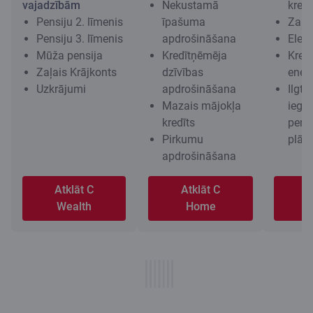
vajadzībām
Nekustamā
kredī
Pensiju 2. līmenis
īpašuma
Zaļai
Pensiju 3. līmenis
apdrošināšana
Elekt
Mūža pensija
Kredītņēmēja
Kred
Zaļais Krājkonts
dzīvības
energ
Uzkrājumi
apdrošināšana
Ilgts
Mazais mājokļa
iegu
kredīts
pensi
Pirkumu
plān
apdrošināšana
Atklāt C
Atklāt C
A
Wealth
Home