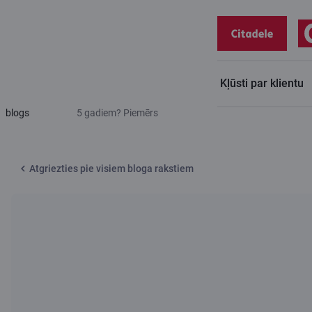
Kļūsti par klientu
Citadeles
Kas notiek, ja pārtrauc iemaksas pensiju 3. līmenī uz
blogs
5 gadiem? Piemērs
Atgriezties pie visiem bloga rakstiem