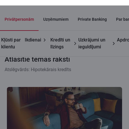
Privātpersonām
Uzņēmumiem
Private Banking
Par ba
Kļūsti par
Ikdienai
Kredīti un
Uzkrājumi un
Apdro
Citadeles blogs
Atlasītie tēmas raksti
klientu
līzings
ieguldījumi
Atlasītie tēmas raksti
Atslēgvārds: Hipotekārais kredīts