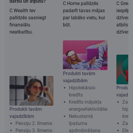
darbu un atpūtu?
C Home palīdzēs
C Green
C Wealth tev
padarīt tavas mājas
iespēju 
palīdzēs sasniegt
par labāko vietu, kur
dzīves 
finansiālu
būt.
atbilst
neatkarību.
dzīvesv
Produkti tavām
vajadzībām
Hipotekārais
Produkt
kredīts
vajadz
Kredīts mājokļa
Zaļa
Produkti tavām
energoefektivitātei
hipo
vajadzībām
Nekustamā
kredī
Pensiju 2. līmenis
īpašuma
Zaļai
Pensiju 3. līmenis
apdrošināšana
Elekt