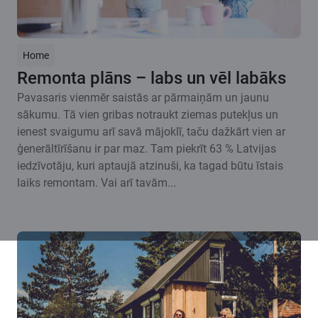
Home
Remonta plāns – labs un vēl labāks
Pavasaris vienmēr saistās ar pārmaiņām un jaunu
sākumu. Tā vien gribas notraukt ziemas putekļus un
ienest svaigumu arī savā mājoklī, taču dažkārt vien ar
ģenerāltīrīšanu ir par maz. Tam piekrīt 63 % Latvijas
iedzīvotāju, kuri aptaujā atzinuši, ka tagad būtu īstais
laiks remontam. Vai arī tavām...