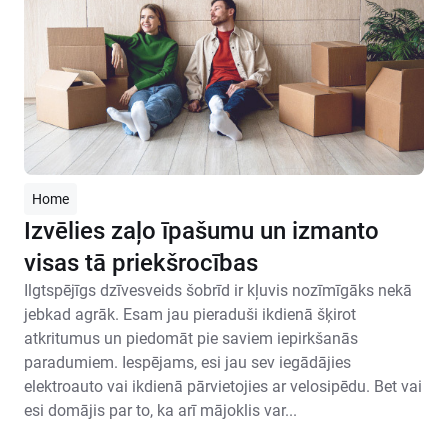
Home
Izvēlies zaļo īpašumu un izmanto
visas tā priekšrocības
Ilgtspējīgs dzīvesveids šobrīd ir kļuvis nozīmīgāks nekā
jebkad agrāk. Esam jau pieraduši ikdienā šķirot
atkritumus un piedomāt pie saviem iepirkšanās
paradumiem. Iespējams, esi jau sev iegādājies
elektroauto vai ikdienā pārvietojies ar velosipēdu. Bet vai
esi domājis par to, ka arī mājoklis var...