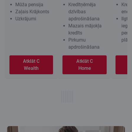
Mūža pensija
Kredītņēmēja
Kred
Zaļais Krājkonts
dzīvības
energ
Uzkrājumi
apdrošināšana
Ilgts
Mazais mājokļa
iegu
kredīts
pensi
Pirkumu
plān
apdrošināšana
Atklāt C
Atklāt C
A
Wealth
Home