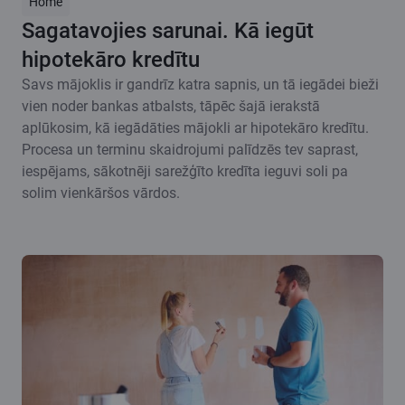
Home
Sagatavojies sarunai. Kā iegūt
hipotekāro kredītu
Savs mājoklis ir gandrīz katra sapnis, un tā iegādei bieži
vien noder bankas atbalsts, tāpēc šajā ierakstā
aplūkosim, kā iegādāties mājokli ar hipotekāro kredītu.
Procesa un terminu skaidrojumi palīdzēs tev saprast,
iespējams, sākotnēji sarežģīto kredīta ieguvi soli pa
solim vienkāršos vārdos.