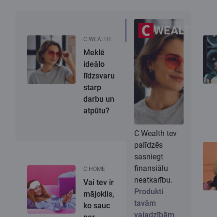
WEALTH
C WEALTH
Meklē
ideālo
līdzsvaru
starp
darbu un
atpūtu?
C Wealth tev
palīdzēs
sasniegt
finansiālu
C HOME
neatkarību.
Vai tev ir
Produkti
mājoklis,
tavām
ko sauc
vajadzībām