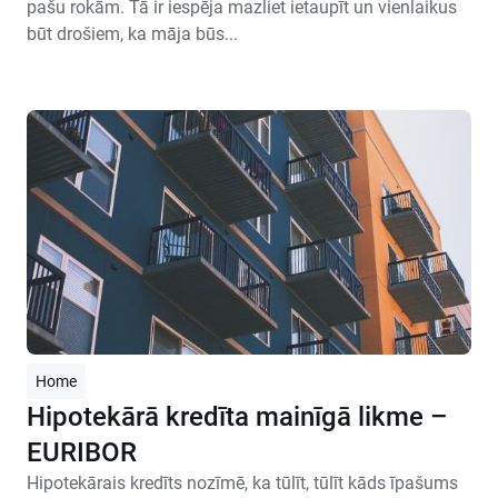
pašu rokām. Tā ir iespēja mazliet ietaupīt un vienlaikus
būt drošiem, ka māja būs...
Home
Hipotekārā kredīta mainīgā likme –
EURIBOR
Hipotekārais kredīts nozīmē, ka tūlīt, tūlīt kāds īpašums