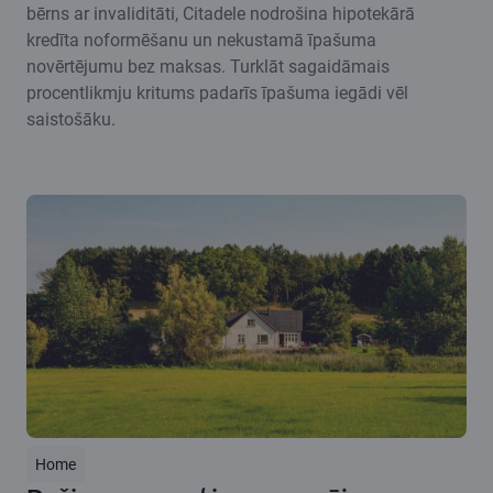
bērns ar invaliditāti, Citadele nodrošina hipotekārā
kredīta noformēšanu un nekustamā īpašuma
novērtējumu bez maksas. Turklāt sagaidāmais
procentlikmju kritums padarīs īpašuma iegādi vēl
saistošāku.
Home