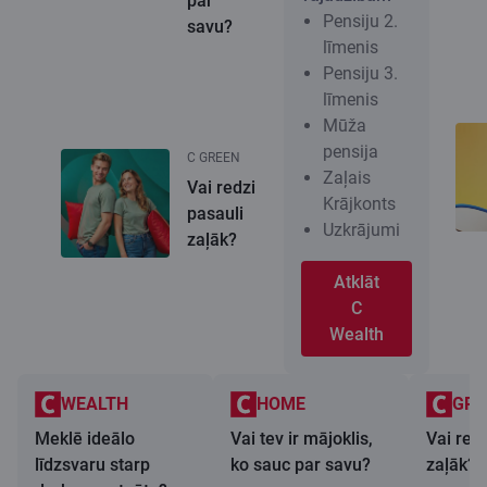
par
Pensiju 2.
savu?
līmenis
Pensiju 3.
līmenis
Mūža
pensija
C GREEN
Zaļais
Vai redzi
Krājkonts
pasauli
Uzkrājumi
zaļāk?
Atklāt
C
Wealth
WEALTH
HOME
GRE
Meklē ideālo
Vai tev ir mājoklis,
Vai redz
līdzsvaru starp
ko sauc par savu?
zaļāk?