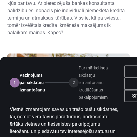
kļūs par tavu. Ar pieredzējuša bankas konsultanta
palīdzību esi nonācis pie individuāli piemeklēta kredīta
termiņa un atmaksas kārtības. Viss iet kā pa sviestu,
tomēr izvēlētais kredīta ikmēneša maksājums ik
palaikam mainās. Kāpēc?
Par mārketinga
Paziņojums
sīkdatņu
1
par sīkdatņu
2
izmantošanu
izmantošanu
kreditēšanas
Sī
pakalpojumiem
Vietnē izmantojam savas un trešo pušu sīkdatnes,
lai, ņemot vērā tavus paradumus, nodrošinātu
ērtāku vietnes un tiešsaistes pakalpojumu
lietošanu un piedāvātu tev interesējošu saturu un
Home
pakalpojumus. Vairāk uzzini
Sīkdatņu lietošanas