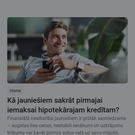
Home
Kā jauniešiem sakrāt pirmajai
iemaksai hipotekārajam kredītam?
Finansiālā neatkarība jauniešiem ir grūtāk sasniedzama
– augstas īres cenas, nestabili ienākumi un uzkrājumu
trūkums var kavēt pirmos soļus ceļā uz savu mājokli.