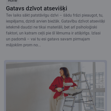
Home
Gatavs dzīvot atsevišķi
Tev laiks sākt patstāvīgu dzīvi – šādu frāzi pieaugot, tu,
iespējams, dzirdi arvien biežāk. Gatavību dzīvot atsevišķi
ietekmē daudzi ne tikai materiāli, bet arī psiholoģiski
faktori, un katram ceļš pie šī lēmuma ir atšķirīgs. Izlasi
un padomā – vai tu esi gatavs savam pirmajam
mājoklim prom no...