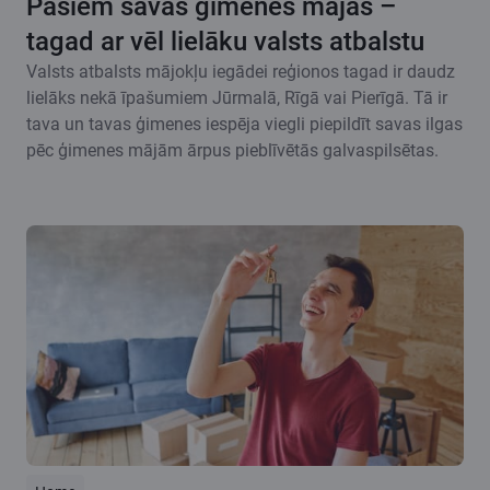
Pašiem savas ģimenes mājas –
tagad ar vēl lielāku valsts atbalstu
Valsts atbalsts mājokļu iegādei reģionos tagad ir daudz
lielāks nekā īpašumiem Jūrmalā, Rīgā vai Pierīgā. Tā ir
tava un tavas ģimenes iespēja viegli piepildīt savas ilgas
pēc ģimenes mājām ārpus pieblīvētās galvaspilsētas.