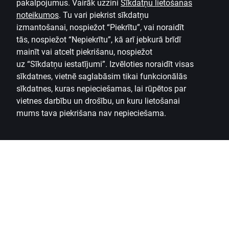
Kas jāzina, izvēloties koka karkasa
noteikumos
.
Tu vari piekrist sīkdatņu
māju?
izmantošanai, nospiežot “Piekrītu”, vai noraidīt
tās, nospiežot “Nepiekrītu”, kā arī jebkurā brīdī
Nekustamā īpašuma augošās cenas, iespēja apvienot
mainīt vai atcelt piekrišanu, nospiežot
attālināto darbu ar dzīvi ārpus pilsētas un lūkošanās pēc
uz
“Sīkdatņu iestatījumi”.
Izvēloties noraidīt visas
budžetam atbilstoša mājokļa mudina arvien vairāk
sīkdatnes, vietnē saglabāsim tikai funkcionālās
cilvēkus izvērtēt koka karkasa un moduļu māju
sīkdatnes, kuras nepieciešamas, lai rūpētos par
piedāvājumu. Ko jāņem vērā, izvēloties tipveida projektu
vietnes darbību un drošību, un kuru lietošanai
un ar kādām izmaksām jārēķinās, esam...
mums tava piekrišana nav nepieciešama.