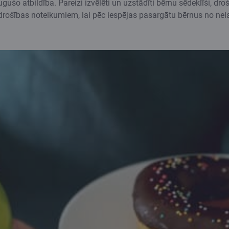
ugušo atbildība. Pareizi izvēlēti un uzstādīti bērnu sēdeklīši, d
 drošības noteikumiem, lai pēc iespējas pasargātu bērnus no ne