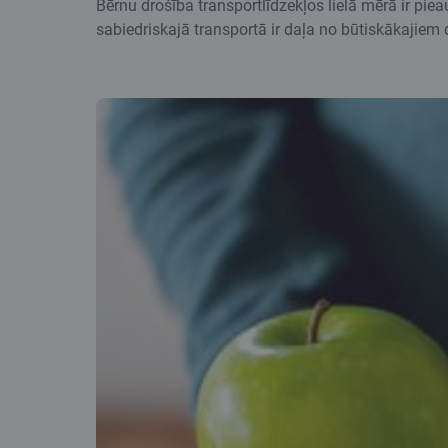
Bērnu drošība transportlīdzekļos lielā mērā ir piea
sabiedriskajā transportā ir daļa no būtiskākajiem