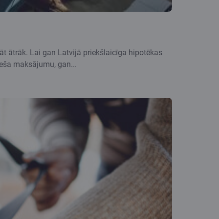
t ātrāk. Lai gan Latvijā priekšlaicīga hipotēkas
ēneša maksājumu, gan...