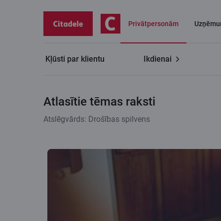
Privātpersonām
Uzņēmu
Kļūsti par klientu
Ikdienai
Citadeles blogs
Atlasītie tēmas raksti
Atlasītie tēmas raksti
Atslēgvārds: Drošības spilvens