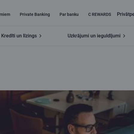
Privāt
miem
Private Banking
Par banku
C REWARDS
Kredīti un līzings
Uzkrājumi un ieguldījumi