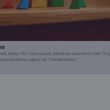
na
 veidi, derīga 24/7 visā pasaulē, piemērota vecumā no 3 līdz 70 
 apdrošināšanas aģents AS “Citadele banka”.