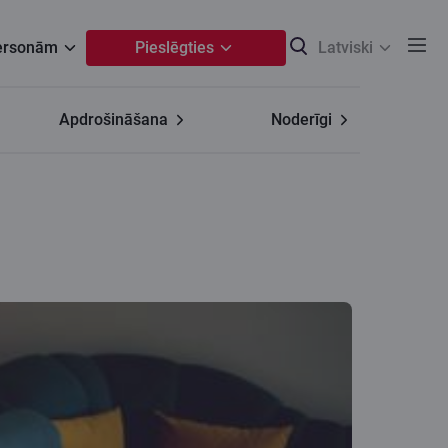
personām
Pieslēgties
Latviski
Apdrošināšana
Noderīgi