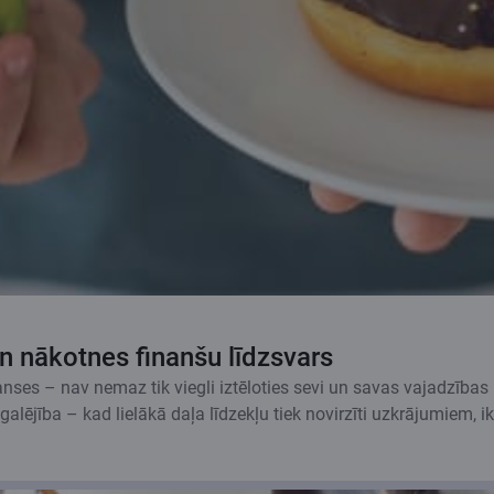
n nākotnes finanšu līdzsvars
anses – nav nemaz tik viegli iztēloties sevi un savas vajadzības n
galējība – kad lielākā daļa līdzekļu tiek novirzīti uzkrājumiem, ik