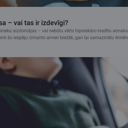
 – vai tas ir izdevīgi?
šnieku aizdomājas – vai nebūtu vērts hipotekāro kredītu atmaksā
klienti šo iespēju izmanto arvien biežāk, gan lai samazinātu ikm