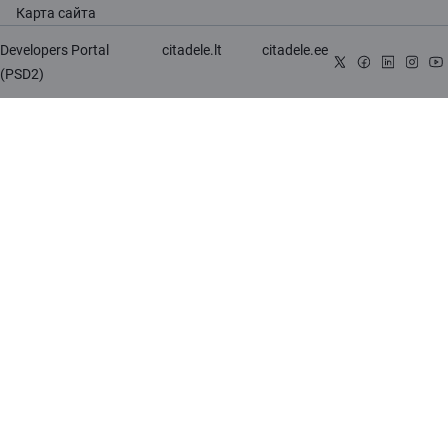
Карта сайта
Developers Portal
citadele.lt
citadele.ee
(PSD2)