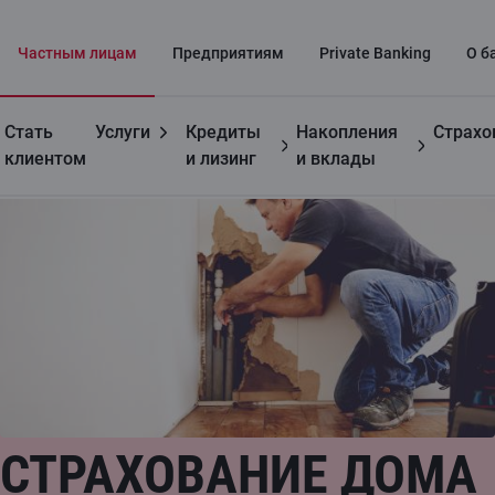
Частным лицaм
Предприятиям
Private Banking
О б
Стать
Услуги
Кредиты
Накопления
Страхо
Частным лицам
Страхование недвижимого имущества
клиентом
и лизинг
и вклады
СТРАХОВАНИЕ ДОМА