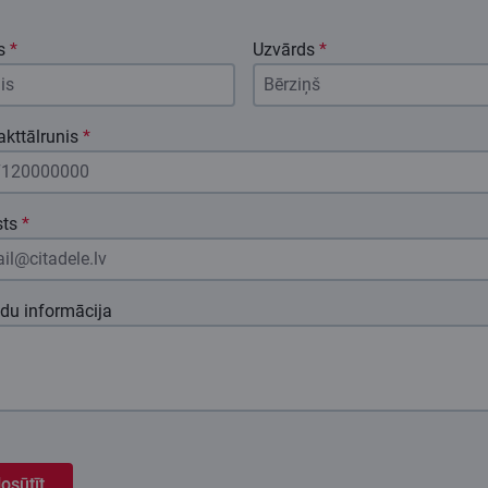
s
*
Uzvārds
*
kttālrunis
*
sts
*
ldu informācija
osūtīt