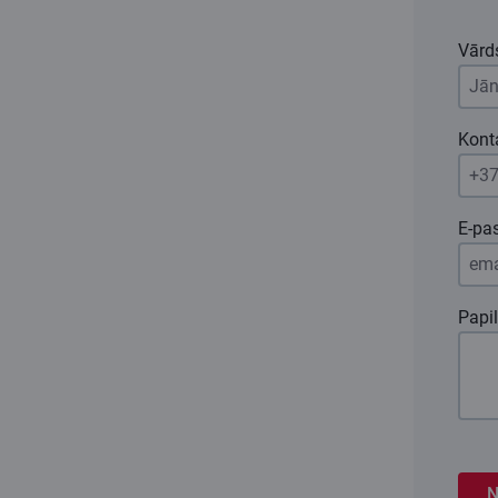
Vārd
Konta
E-pa
Papi
N