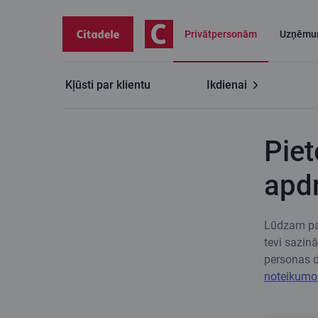
Privātpersonām
Uzņēmu
Kļūsti par klientu
Ikdienai
Privātpersonām
Nekustamā īpašuma apdrošināšan
Piet
apd
Lūdzam par
tevi sazin
personas d
noteikumo