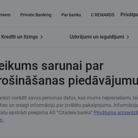
Privāt
miem
Private Banking
Par banku
C REWARDS
Kredīti un līzings
Uzkrājumi un ieguldījumi
a
Pieteikums sarunai par apdrošināšanas piedāvājumu
eikums sarunai par
rošināšanas piedāvājum
eizi norādīt savus personas datus, kas mums nepieciešami, lai
āties un sniegt informāciju par izvēlēto pakalpojumu. Informācij
atu apstrādi pieejama AS “Citadele banka”
Privātuma aizsardz
s.
.