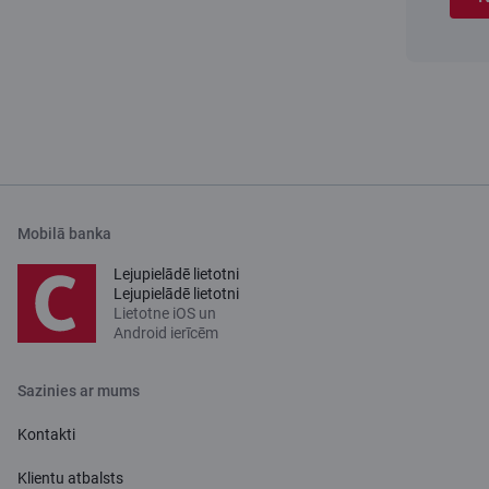
Mobilā banka
Lejupielādē lietotni
Lejupielādē lietotni
Lietotne iOS un
Android ierīcēm
Sazinies ar mums
Kontakti
Klientu atbalsts