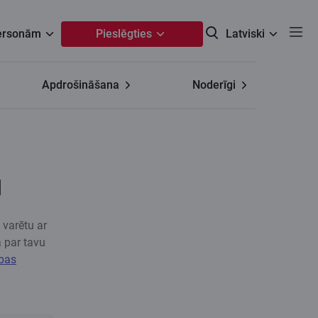
personām
Pieslēgties
Latviski
Apdrošināšana
Noderīgi
u
 varētu ar
a par tavu
ības