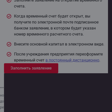
Заполните заявление на открытие временного
счета.
Когда временный счет будет открыт, вы
получите по электронной почте подписанное
банком заявление, в котором будет указан
номер временного расчетного счета.
Внесите основной капитал в электронном виде.
После учреждения предприятия переоформите
временный счет
в постоянный дистанционно
.
Заполнить заявление
***
Дистанционное открытие временного счета доступно только
новым компаниям Латвийской Республики с числом учредителей
до пяти, при условии, что все они являются физическими лицами и
резидентами стран Балтии.