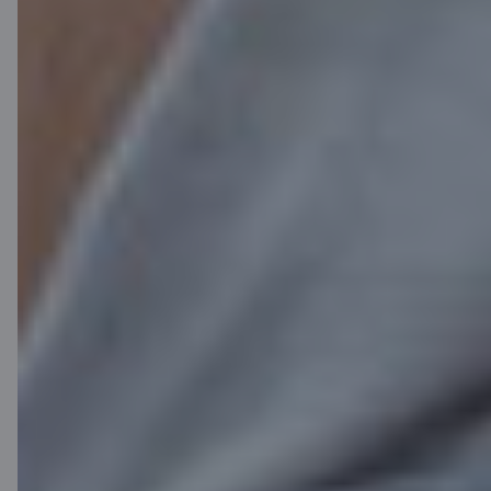
Citadele
О банке
Медиа-пространство
Карьера
Citadele блог
Правила
Правила пользования страницей
Настройки файлов cookie
Обработка и защита персональных данных
Полезно
Тарифы для частных лиц
Тарифы для предприятий