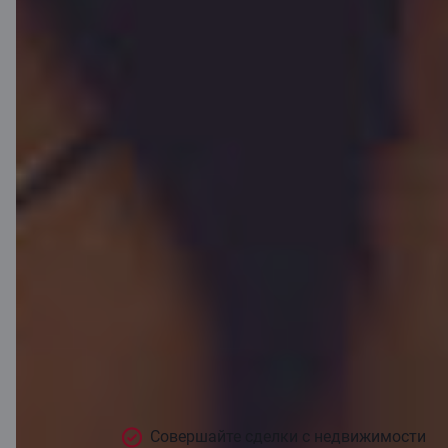
Счет сделки
для
предприятия
Запланировали серьезную сделку и
хотите снизить риск того, что партнер не
выполнит свои обязательства? В таких
случаях предлагаем воспользоваться
счетом сделки. Банк обеспечит, чтобы
деньги, внесенные первой стороной
сделки, вторая сторона получила только
после того, как выполнит свои
обязательства.
Совершайте сделки с недвижимости