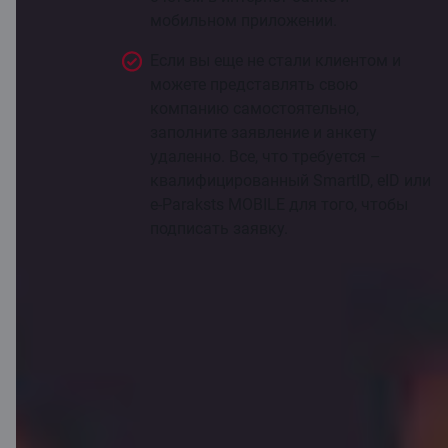
мобильном приложении.
Если вы еще не стали клиентом и
можете представлять свою
компанию самостоятельно,
заполните заявление и анкету
удаленно. Все, что требуется –
квалифицированный SmartID, eID или
e-Paraksts MOBILE для того, чтобы
подписать заявку.
Стать клиентом дистанционно