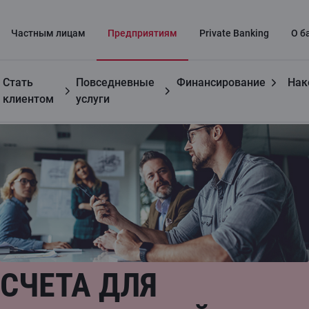
Частным лицaм
Предприятиям
Private Banking
О б
Стать
Повседневные
Финансирование
Нак
Предприятиям
Счета для предприятий
клиентом
услуги
СЧЕТА ДЛЯ