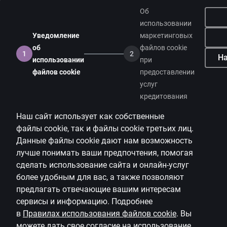
Об
использовании
Уведомление
маркетинговых
об
файлов cookie
1
2
На
использовании
при
файлов cookie
предоставлении
услуг
кредитования
Наш сайт использует как собственные
файлы
cookie
, так и файлы
cookie
третьих лиц.
Данные файлы
cookie
дают нам возможность
лучше понимать ваши предпочтения, помогая
сделать использование сайта и онлайн-услуг
более удобным для вас, а также позволяют
предлагать
отвечающие вашим интересам
сервисы и информацию.
Подробнее
в
Правилах использования файлов
cookie
.
Вы
можете дать свое согласие на использование