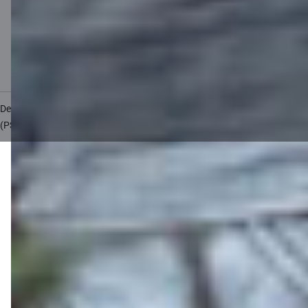
Калькулятор валют
Калькуляторы
Доступность
Карта сайта
Developers Portal
citadele.lt
citadele.ee
(PSD2)