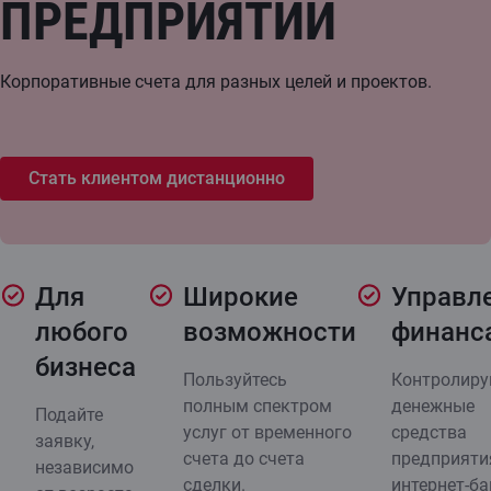
ПРЕДПРИЯТИЙ
Корпоративные счета для разных целей и проектов.
Стать клиентом дистанционно
Для
Широкие
Управл
любого
возможности
финанс
бизнеса
Пользуйтесь
Контролиру
полным спектром
денежные
Подайте
услуг от временного
средства
заявку,
счета до счета
предприяти
независимо
сделки.
интернет-ба