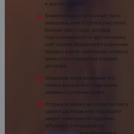
и другие операци.
Комиссионная плата может быть
повышена, если в сделке участвуют
больше трех сторон, договор
подготавливается на другом языке,
счет сделки оформляется в срочном
порядке или по требованию клиента
меняются стандартные условия
договора.
Обращаем ваше внимание, что
заявка должна быть подписана
обеими сторонами сделки.
Отправьте заявку на открытие счета
сделки дистанционно: подпишите
заявку электронной подписью
(eParaksts) и отправьте на
info@citadele.lv
или заполните в