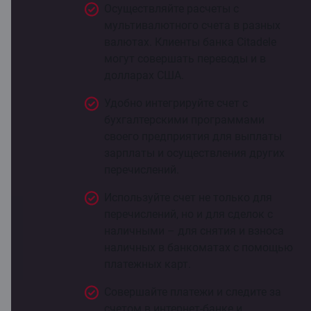
Осуществляйте расчеты с
мультивалютного счета в разных
валютах. Клиенты банка Citadele
могут совершать переводы и в
долларах США.
Удобно интегрируйте счет с
бухгалтерскими программами
своего предприятия для выплаты
зарплаты и осуществления других
перечислений.
Используйте счет не только для
перечислений, но и для сделок с
наличными – для снятия и взноса
наличных в банкоматах с помощью
платежных карт.
Совершайте платежи и следите за
счетом в интернет-банке и