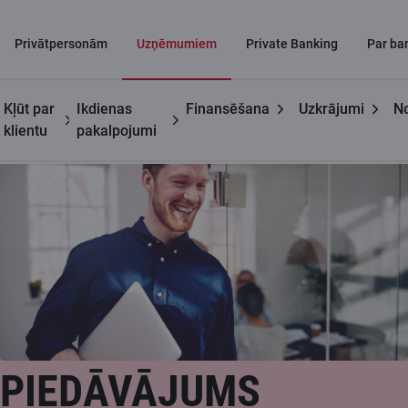
Privātpersonām
Uzņēmumiem
Private Banking
Par ba
Kļūt par
Ikdienas
Finansēšana
Uzkrājumi
No
Uzņēmumiem
Piedāvājums jaundibinātam uzņēmumam
klientu
pakalpojumi
PIEDĀVĀJUMS