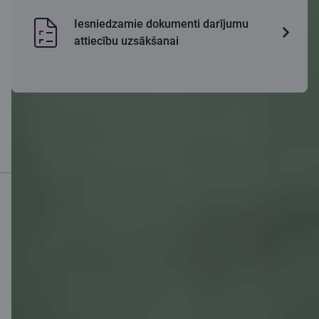
Iesniedzamie dokumenti darījumu
attiecību uzsākšanai
Mobilā banka
Lejupielādē lietotni
Lejupielādē lietotni
Lietotne iOS un
Android ierīcēm
Sazinies ar mums