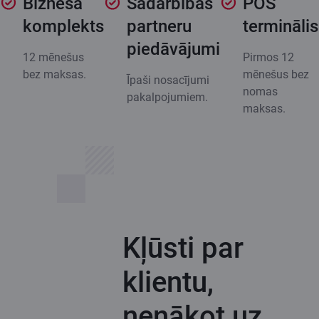
Biznesa
Sadarbības
POS
komplekts
partneru
terminālis
piedāvājumi
12 mēnešus
Pirmos 12
bez maksas.
mēnešus bez
Īpaši nosacījumi
nomas
pakalpojumiem.
maksas.
Kļūsti par
klientu,
nenākot uz