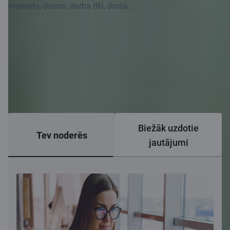
internets, dators, darba rīki, droša...
Biežāk uzdotie
Tev noderēs
jautājumi