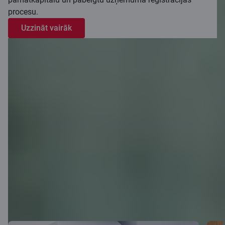
procesu.
Uzzināt vairāk
Aktualitātes
Skatīt visus rakstus