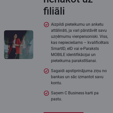
filiāli
Aizpildi pieteikumu un anketu
attālināti, ja vari pārstāvēt savu
uzņēmumu vienpersoniski. Viss,
kas nepieciešams – kvalificētais
SmartID, eID vai e-Paraksts
MOBILE identifikācijai un
pieteikuma parakstīšanai.
Sagaidi apstiprinājuma ziņu no
bankas un sāc izmantot savu
kontu.
Saņem C Business karti pa
pastu.