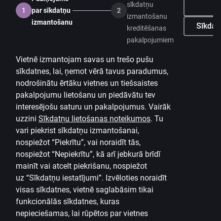
Cenrādis privātpersonām
sīkdatņu
Ne
1
par sīkdatņu
2
izmantošanu
izmantošanu
Cenrādis uzņēmumiem
Sīkdatņ
kreditēšanas
pakalpojumiem
Valūtas kalkulators
Vietnē izmantojam savas un trešo pušu
Kalkulatori
sīkdatnes, lai, ņemot vērā tavus paradumus,
Piekļūstamība
nodrošinātu ērtāku vietnes un tiešsaistes
pakalpojumu lietošanu un piedāvātu tev
Lapas karte
interesējošu saturu un pakalpojumus. Vairāk
uzzini
Sīkdatņu lietošanas noteikumos
.
Tu
Developers Portal
citadele.lt
citadele.ee
vari piekrist sīkdatņu izmantošanai,
(PSD2)
nospiežot “Piekrītu”, vai noraidīt tās,
nospiežot “Nepiekrītu”, kā arī jebkurā brīdī
mainīt vai atcelt piekrišanu, nospiežot
uz
“Sīkdatņu iestatījumi”.
Izvēloties noraidīt
visas sīkdatnes, vietnē saglabāsim tikai
funkcionālās sīkdatnes, kuras
nepieciešamas, lai rūpētos par vietnes