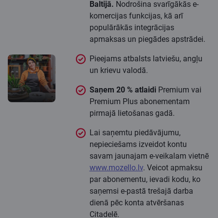
Baltijā.
Nodrošina svarīgākās e-
komercijas funkcijas, kā arī
populārākās integrācijas
apmaksas un piegādes apstrādei.
Pieejams atbalsts latviešu, angļu
un krievu valodā.
Saņem 20 % atlaidi
Premium vai
Premium Plus abonementam
pirmajā lietošanas gadā.
Lai saņemtu piedāvājumu,
nepieciešams izveidot kontu
savam jaunajam e-veikalam vietnē
www.mozello.lv
. Veicot apmaksu
par abonementu, ievadi kodu, ko
saņemsi e-pastā trešajā darba
dienā pēc konta atvēršanas
Citadelē.