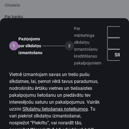
Citadele
Par banku
Mediju telpa
Par
mārketinga
Paziņojums
Karjera
sīkdatņu
Ne
1
par sīkdatņu
2
izmantošanu
Citadeles blogs
izmantošanu
Sīkdatņ
kreditēšanas
Noteikumi
pakalpojumiem
Lietošanas noteikumi
Vietnē izmantojam savas un trešo pušu
sīkdatnes, lai, ņemot vērā tavus paradumus,
Sīkdatņu iestatījumi
nodrošinātu ērtāku vietnes un tiešsaistes
Personas datu apstrāde un aizsardzība
pakalpojumu lietošanu un piedāvātu tev
Noderīgi
interesējošu saturu un pakalpojumus. Vairāk
uzzini
Sīkdatņu lietošanas noteikumos
.
Tu
Cenrādis privātpersonām
vari piekrist sīkdatņu izmantošanai,
nospiežot “Piekrītu”, vai noraidīt tās,
Cenrādis uzņēmumiem