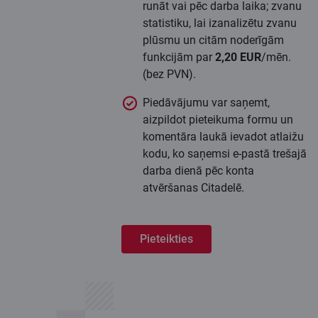
runāt vai pēc darba laika; zvanu
statistiku, lai izanalizētu zvanu
plūsmu un citām noderīgām
funkcijām par
2,20 EUR
/mēn.
(bez PVN).
Piedāvājumu var saņemt,
aizpildot pieteikuma formu un
komentāra laukā ievadot atlaižu
kodu, ko saņemsi e-pastā trešajā
darba dienā pēc konta
atvēršanas Citadelē.
Pieteikties