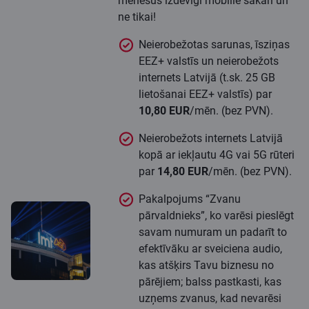
mēnešus izdevīgi mobilie sakari un
ne tikai!
Neierobežotas sarunas, īsziņas
EEZ+ valstīs un neierobežots
internets Latvijā (t.sk. 25 GB
lietošanai EEZ+ valstīs) par
10,80 EUR
/mēn. (bez PVN).
Neierobežots internets Latvijā
kopā ar iekļautu 4G vai 5G rūteri
par
14,80 EUR
/mēn. (bez PVN).
Pakalpojums “Zvanu
pārvaldnieks”, ko varēsi pieslēgt
savam numuram un padarīt to
efektīvāku ar sveiciena audio,
kas atšķirs Tavu biznesu no
pārējiem; balss pastkasti, kas
uzņems zvanus, kad nevarēsi