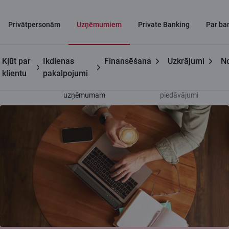
Privātpersonām
Uzņēmumiem
Private Banking
Par ba
Kļūt par
Ikdienas
Finansēšana
Uzkrājumi
No
Uzņēmumiem
Piedāvājums
Sadarbības
klientu
pakalpojumi
jaundibinātam
partneru
uzņēmumam
piedāvājumi