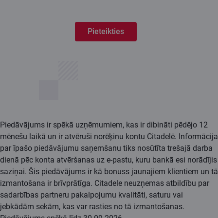
Pieteikties
Piedāvājums ir spēkā uzņēmumiem, kas ir dibināti pēdējo 12
mēnešu laikā un ir atvēruši norēķinu kontu Citadelē. Informācija
par īpašo piedāvājumu saņemšanu tiks nosūtīta trešajā darba
dienā pēc konta atvēršanas uz e-pastu, kuru bankā esi norādījis
saziņai. Šis piedāvājums ir kā bonuss jaunajiem klientiem un tā
izmantošana ir brīvprātīga. Citadele neuzņemas atbildību par
sadarbības partneru pakalpojumu kvalitāti, saturu vai
jebkādām sekām, kas var rasties no tā izmantošanas.