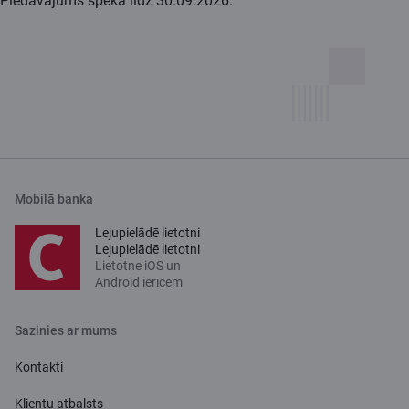
Piedāvājums spēkā līdz 30.09.2026.
Mobilā banka
Lejupielādē lietotni
Lejupielādē lietotni
Lietotne iOS un
Android ierīcēm
Sazinies ar mums
Kontakti
Klientu atbalsts