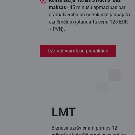
Konsultācija "Ātrais STARTS" bez
maksas
- 45 minūšu apmācības par
grāmatvedību un nodokļiem jaunajam
uzņēmējam (standarta cena 125 EUR
+ PVN).
Uzzināt vairāk un pieteikties
LMT
Biznesa uzrāvienam pirmos 12