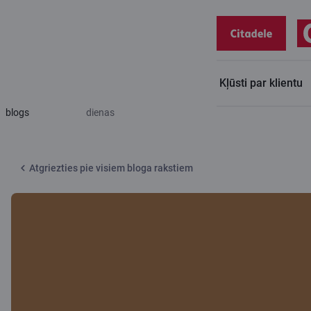
Kļūsti par klientu
Citadeles
Veiksmīgi uzņēmumi sāk strukturēti jau no pirmās
blogs
dienas
Atgriezties pie visiem bloga rakstiem