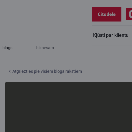
Kļūsti par klientu
Citadeles
Ērtāk un ātrāk – attālinātie bankas pakalpojumi
blogs
biznesam
Atgriezties pie visiem bloga rakstiem