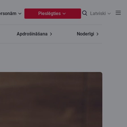
personām
Pieslēgties
Latviski
Apdrošināšana
Noderīgi