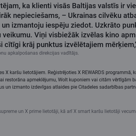
ējam, ka klienti visās Baltijas valstīs ir v
svairāk nepieciešams, – Ukrainas cilvēku 
n izmantoju iespēju ziedot. Uzkrāto punkt
veikumu. Viņi visbiežāk izvēlas kino apm
 cītīgi krāj punktus izvēlētajiem mērķiem
onu apkalpošanas direkcijas vadītājs.
 X karšu lietotājiem. Reģistrējoties X REWARDS programmā, krā
 vai restorāna apmeklējumu, Wolt kuponiem vai citām vērtīgām 
un izmanto izdevīgas atlaides pie Citadeles sadarbības partner
reme un X prime lietotāji, kā arī X smart karšu lietotāji vecu