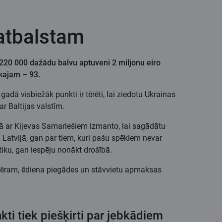
 atbalstam
220 000 dažādu balvu aptuveni 2 miljonu eiro
ākajam – 93.
 gadā visbiežāk punkti ir tērēti, lai ziedotu Ukrainas
r Baltijas valstīm.
 ar Kijevas Samariešiem izmanto, lai sagādātu
 Latvijā, gan par tiem, kuri pašu spēkiem nevar
iku, gan iespēju nonākt drošībā.
emēram, ēdiena piegādes un stāvvietu apmaksas
nkti tiek piešķirti par jebkādiem