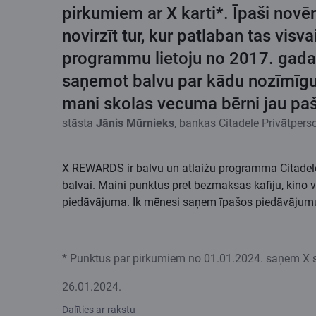
pirkumiem ar X karti*. Īpaši novērt
novirzīt tur, kur patlaban tas vi
programmu lietoju no 2017. gada u
saņemot balvu par kādu nozīmīgu 
mani skolas vecuma bērni jau paši
stāsta
Jānis Mūrnieks
, bankas Citadele Privātpers
X REWARDS ir balvu un atlaižu programma Citadeles
balvai. Maini punktus pret bezmaksas kafiju, kino
piedāvājuma. Ik mēnesi saņem īpašos piedāvājumus 
* Punktus par pirkumiem no 01.01.2024. saņem X sup
26.01.2024.
Dalīties ar rakstu