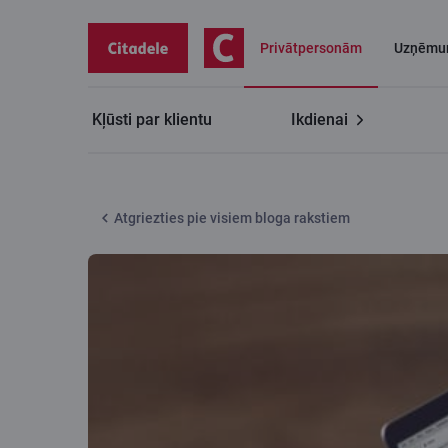
Privātpersonām
Uzņēmu
Kļūsti par klientu
Ikdienai
Citadeles blogs
X REWARDS punkti visbiežāk tērēti 
Atgriezties pie visiem bloga rakstiem