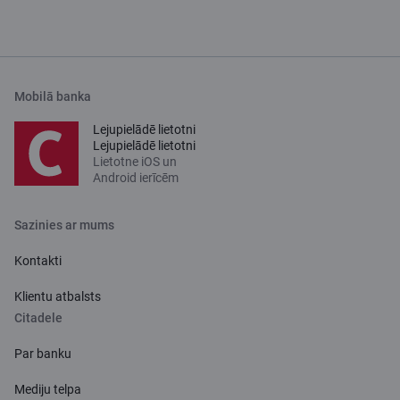
Mobilā banka
Lejupielādē lietotni
Lejupielādē lietotni
Lietotne iOS un
Android ierīcēm
Sazinies ar mums
Kontakti
Klientu atbalsts
Citadele
Par banku
Mediju telpa