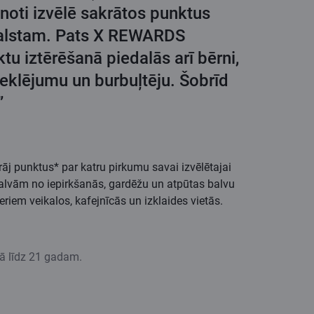
ienoti izvēlē sakrātos punktus
atbalstam. Pats X REWARDS
u iztērēšanā piedalās arī bērni,
eklējumu un burbuļtēju. Šobrīd
,”
j punktus* par katru pirkumu savai izvēlētajai
balvām no iepirkšanās, gardēžu un atpūtas balvu
iem veikalos, kafejnīcās un izklaides vietās.
mā līdz 21 gadam.