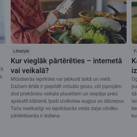
Lifestyle
F
Kur vieglāk pārtērēties – internetā
K
īt
vai veikalā?
i
a
Mūsdienās iepirkties var jebkurā laikā un vietā.
Og
Dažiem ērtāk ir piepildīt virtuālo grozu, citi joprojām
pu
.
dod priekšroku veikala plauktiem un iespējai preci
šā
apskatīt klātienē, īpaši izvēloties augļus un dārzeņus.
la
Taču neatkarīgi no iepirkšanās veida daļai cilvēku
be
pārtērēšanās ir ikdiena.
ku