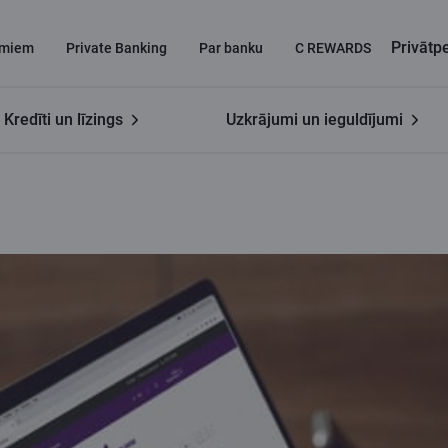
Privāt
miem
Private Banking
Par banku
C REWARDS
Kredīti un līzings
Uzkrājumi un ieguldījumi
Ukrainas atbalstam