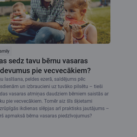
amily
as sedz tavu bērnu vasaras
zdevumus pie vecvecākiem?
u lasīšana, peldes ezerā, saldējums pēc
sdienām un izbraucieni uz tuvāko pilsētu – tieši
das vasaras atmiņas daudziem bērniem saistās ar
iku pie vecvecākiem. Tomēr aiz šīs šķietami
zrūpīgās ikdienas slēpjas arī praktisks jautājums –
rš apmaksā bērna vasaras piedzīvojumus?