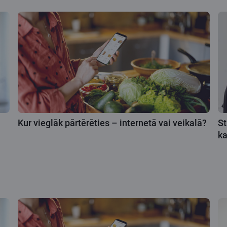
Kur vieglāk pārtērēties – internetā vai veikalā?
St
k