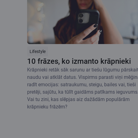
Lifestyle
10 frāzes, ko izmanto krāpnieki
Krāpnieki retāk sāk sarunu ar tiešu lūgumu pārskait
naudu vai atklāt datus. Vispirms parasti viņi mēģin
radīt emocijas: satraukumu, steigu, bailes vai, tieši
pretēji, sajūtu, ka tūlīt gaidāms patīkams ieguvums
Vai tu zini, kas slēpjas aiz dažādām populārām
krāpnieku frāzēm?