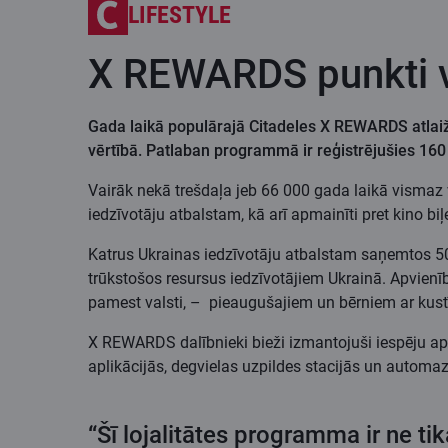
LIFESTYLE
X REWARDS punkti vi
Gada laikā populārajā Citadeles X REWARDS atlaiž
vērtībā. Patlaban programmā ir reģistrējušies 160
Vairāk nekā trešdaļa jeb 66 000 gada laikā vismaz
iedzīvotāju atbalstam, kā arī apmainīti pret kino b
Katrus Ukrainas iedzīvotāju atbalstam saņemtos 
trūkstošos resursus iedzīvotājiem Ukrainā. Apvienī
pamest valsti, – pieaugušajiem un bērniem ar kust
X REWARDS dalībnieki bieži izmantojuši iespēju a
aplikācijās, degvielas uzpildes stacijās un automa
“Šī lojalitātes programma ir ne tik