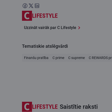
LIFESTYLE
Uzzināt vairāk par C Lifestyle
Tematiskie atslēgvārdi
Finanšu pratība
C prime
C supreme
C REWARDS p
LIFESTYLE
Saistītie raksti