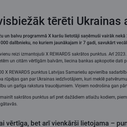
sbiežāk tērēti Ukrainas
u un balvu programmā X karšu lietotāji saņēmuši vairāk nekā 
 000 dalībnieku, no kuriem jaunākajam ir 7 gadi, savukārt vec
 vienu reizi izmantojuši X REWARDS sakrātos punktus.
Arī 2023.
iļetēm un citām vērtīgām balvām, liecina bankas apkopotie dati pa
500 X REWARDS punktus Latvijas Samariešu apvienība sadarbībā
ba rūpējas gan par Ukrainas iedzīvotājiem, kuri meklē patvērumu
ību un garīga rakstura traucējumiem. Viņiem nodrošina gan pārt
pmainīt sakrātos punktus arī pret dažādiem atlaižu kodiem, pi
zgātavās.
ai vērtīga, bet arī vienkārši lietojama – pu