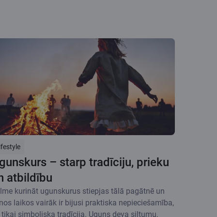
ifestyle
gunskurs – starp tradīciju, prieku
n atbildību
lme kurināt ugunskurus stiepjas tālā pagātnē un
nos laikos vairāk ir bijusi praktiska nepieciešamība,
 tikai simboliska tradīcija. Uguns deva siltumu,