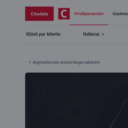
Privātpersonām
Uzņēmu
Kļūsti par klientu
Ikdienai
Citadeles blogs
Visgrūtāk atpazīstamās krāpniecīb
Atgriezties pie visiem bloga rakstiem