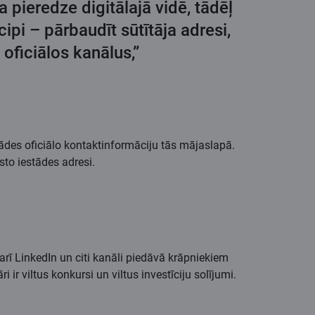
 pieredze digitālajā vidē, tādēļ
cipi – pārbaudīt sūtītāja adresi,
 oficiālos kanālus,”
ādes oficiālo kontaktinformāciju tās mājaslapā.
sto iestādes adresi.
rī LinkedIn un citi kanāli piedāvā krāpniekiem
ir viltus konkursi un viltus investīciju solījumi.