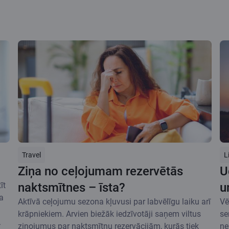
Travel
L
Ziņa no ceļojumam rezervētās
U
īt
naktsmītnes – īsta?
u
a
Aktīvā ceļojumu sezona kļuvusi par labvēlīgu laiku arī
Vē
krāpniekiem. Arvien biežāk iedzīvotāji saņem viltus
se
.
ziņojumus par naktsmītņu rezervācijām, kurās tiek
ne