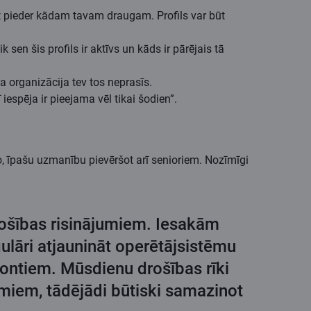
 pat pieder kādam tavam draugam. Profils var būt
 sen šis profils ir aktīvs un kāds ir pārējais tā
na organizācija tev tos neprasīs.
iespēja ir pieejama vēl tikai šodien”.
o, īpašu uzmanību pievēršot arī senioriem. Nozīmīgi
drošības risinājumiem. Iesakām
lāri atjaunināt operētājsistēmu
 kontiem. Mūsdienu drošības rīki
miem, tādējādi būtiski samazinot