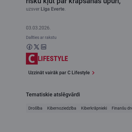
risku kļūt par krāpšanas upuri,”
uzsver
Līga Everte
.
03.03.2026.
Dalīties ar rakstu
LIFESTYLE
Uzzināt vairāk par C Lifestyle
Tematiskie atslēgvārdi
Drošība
Kibernoziedzība
Kiberkrāpnieki
Finanšu dr