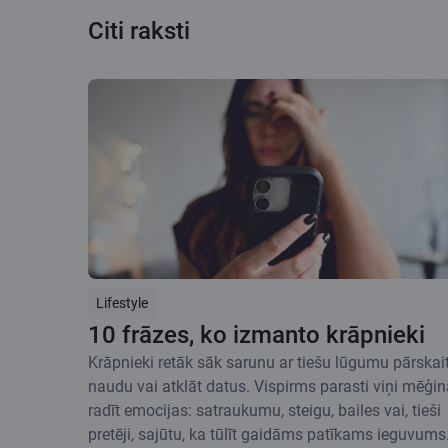
Citi raksti
Lifestyle
10 frāzes, ko izmanto krāpnieki
Krāpnieki retāk sāk sarunu ar tiešu lūgumu pārskait
naudu vai atklāt datus. Vispirms parasti viņi mēģin
radīt emocijas: satraukumu, steigu, bailes vai, tieši
pretēji, sajūtu, ka tūlīt gaidāms patīkams ieguvums