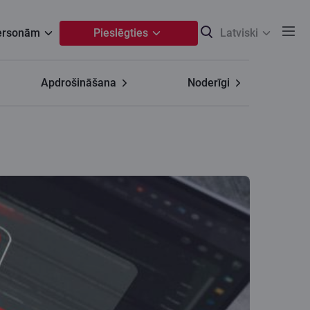
personām
Pieslēgties
Latviski
Apdrošināšana
Noderīgi