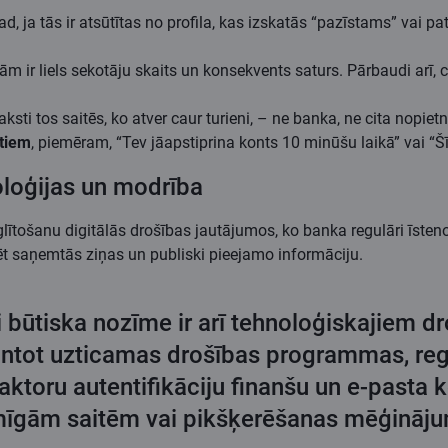
tad, ja tās ir atsūtītas no profila, kas izskatās “pazīstams” vai
ām ir liels sekotāju skaits un konsekvents saturs. Pārbaudi arī, cik
aksti tos saitēs, ko atver caur turieni, – ne banka, ne cita nopiet
tiem
, piemēram, “Tev jāapstiprina konts 10 minūšu laikā” vai “Šī 
oloģijas un modrība
lītošanu digitālās drošības jautājumos, ko banka regulāri īsten
rtēt saņemtās ziņas un publiski pieejamo informāciju.
i būtiska nozīme ir arī tehnoloģiskajiem 
antot uzticamas drošības programmas, regu
u faktoru autentifikāciju finanšu un e-pasta
domīgām saitēm vai pikšķerēšanas mēģināju