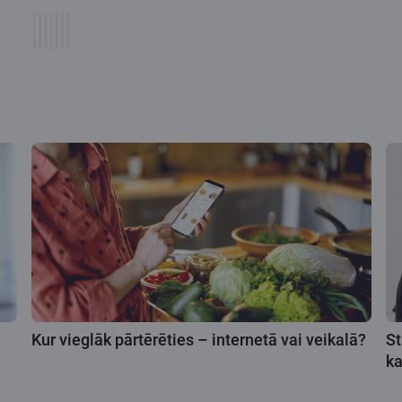
Kur vieglāk pārtērēties – internetā vai veikalā?
St
k