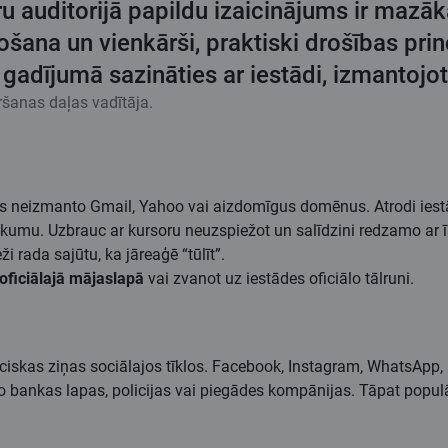
 auditorijā papildu izaicinājums ir mazāka
tošana un vienkārši, praktiski drošības prin
gadījumā sazināties ar iestādi, izmantojot
šanas daļas vadītāja.
des neizmanto Gmail, Yahoo vai aizdomīgus domēnus. Atrodi iest
aukumu. Uzbrauc ar kursoru neuzspiežot un salīdzini redzamo ar ī
i rada sajūtu, ka jāreaģē “tūlīt”.
oficiālajā mājaslapā
vai zvanot uz iestādes oficiālo tālruni.
ciskas ziņas sociālajos tīklos. Facebook, Instagram, WhatsApp, a
o bankas lapas, policijas vai piegādes kompānijas. Tāpat populāri 