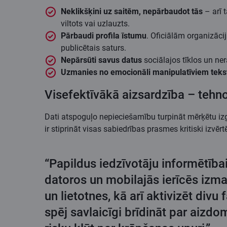
Neklikšķini uz saitēm, nepārbaudot tās
– arī 
viltots vai uzlauzts.
Pārbaudi profila īstumu
. Oficiālām organizācij
publicētais saturs.
Nepārsūti savus datus
sociālajos tīklos un ner
Uzmanies no emocionāli manipulatīviem teks
Visefektīvākā aizsardzība – tehn
Dati atspoguļo nepieciešamību turpināt mērķētu izg
ir stiprināt visas sabiedrības prasmes kritiski izvē
“Papildus iedzīvotāju informētība
datoros un mobilajās ierīcēs izm
un lietotnes, kā arī aktivizēt div
spēj savlaicīgi brīdināt par aiz