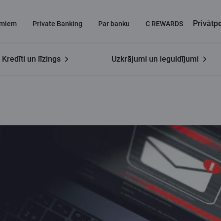
Privāt
miem
Private Banking
Par banku
C REWARDS
Kredīti un līzings
Uzkrājumi un ieguldījumi
as metodes