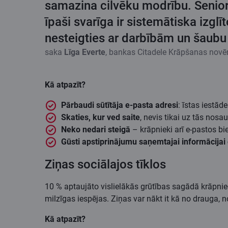
samazina cilvēku modrību. Senioru
īpaši svarīga ir sistemātiska izglī
nesteigties ar darbībām un šaubu 
saka
Līga Everte
, bankas Citadele Krāpšanas novēr
Kā atpazīt?
Pārbaudi sūtītāja e-pasta adresi
: īstas iestā
Skaties, kur ved saite
, nevis tikai uz tās nos
Neko nedari steigā
– krāpnieki arī e-pastos biež
Gūsti apstiprinājumu saņemtajai informācijai 
Ziņas sociālajos tīklos
10 % aptaujāto vislielākās grūtības sagādā krāpnie
milzīgas iespējas. Ziņas var nākt it kā no drauga, n
Kā atpazīt?