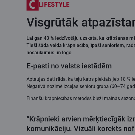
LIFESTYLE
Visgrūtāk atpazīst
Lai gan 43 % iedzīvotāju uzskata, ka krāpšanas mēģi
Tieši šāda veida krāpniecība, īpaši senioriem, rad
nosaukumus un logo.
E-pasti no valsts iestādēm
Aptaujas dati rāda, ka teju katrs piektais jeb 18 % ie
Negatīvā nozīmē izceļas senioru grupa (60–74 gadi) –
Finanšu krāpniecības metodes bieži mainās sezonāli
“Krāpnieki arvien mērķtiecīgāk izm
komunikāciju. Vizuāli korekts nof