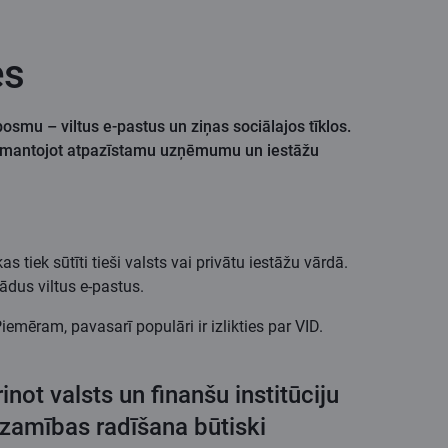
es
osmu – viltus e-pastus un ziņas sociālajos tīklos.
i, izmantojot atpazīstamu uzņēmumu un iestāžu
s tiek sūtīti tieši valsts vai privātu iestāžu vārdā.
ādus viltus e-pastus.
mēram, pavasarī populāri ir izlikties par VID.
not valsts un finanšu institūciju
dzamības radīšana būtiski