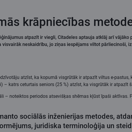
amās krāpniecības metod
nājumus atpazīt ir viegli, Citadeles aptauja atklāj arī vājāko p
a visvairāk neskaidrību, jo ziņas iespējams viltot pārliecinoš
dzīvotāju atzīst, ka kopumā visgrūtāk ir atpazīt viltus e-pastus, ka
 katrs ceturtais seniors (25 %) atzīst, ka visgrūtāk ir atpazīt š
 – noteiktos periodos atsevišķas shēmas kļūst īpaši aktīvas. Pie
anto sociālās inženierijas metodes, atdari
ormējums, juridiska terminoloģija un stei