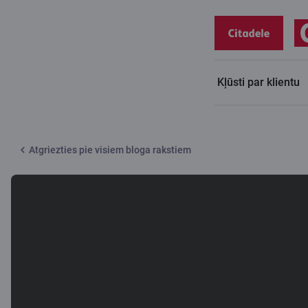
Kļūsti par klientu
Citadeles blogs
Vai TikTok padomi var palīdzēt kļūt par miljonāru?
Atgriezties pie visiem bloga rakstiem