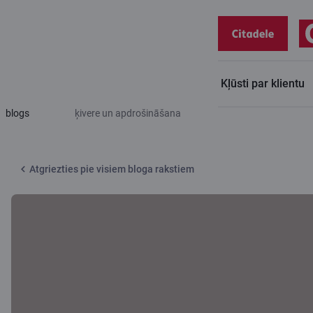
Kļūsti par klientu
Citadeles
Trīs lietas vecāku sirdsmieram – sarunas ar bērnu,
blogs
ķivere un apdrošināšana
Atgriezties pie visiem bloga rakstiem