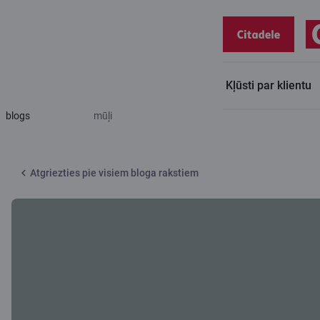
Kļūsti par klientu
Citadeles
No “vieglas naudas” līdz noziegumam: naudas
blogs
mūļi
Atgriezties pie visiem bloga rakstiem