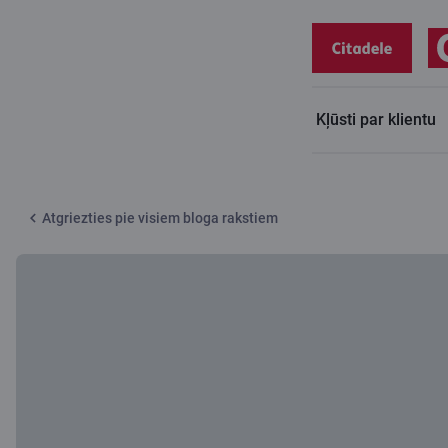
Kļūsti par klientu
Citadeles blogs
Lai bērns sakrāj savam mājdzīvniekam
Atgriezties pie visiem bloga rakstiem