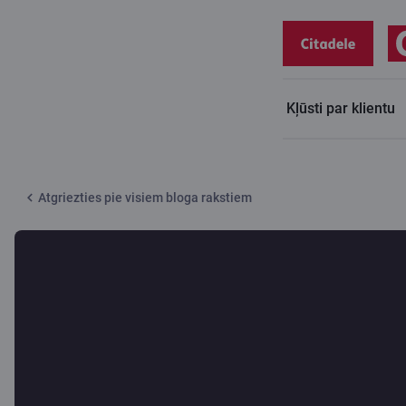
Kļūsti par klientu
Citadeles blogs
Krāpnieka ceļš pie upura
Atgriezties pie visiem bloga rakstiem