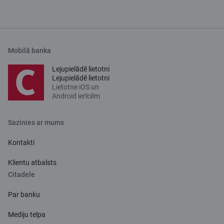
Mobilā banka
Lejupielādē lietotni
Lejupielādē lietotni
Lietotne iOS un
Android ierīcēm
Sazinies ar mums
Kontakti
Klientu atbalsts
Citadele
Par banku
Mediju telpa