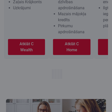
Zaļais Krājkonts
dzīvības
energ
Uzkrājumi
apdrošināšana
Ilgts
Mazais mājokļa
iegu
kredīts
pensi
Pirkumu
plān
apdrošināšana
Atklāt C
Atklāt C
A
Wealth
Home