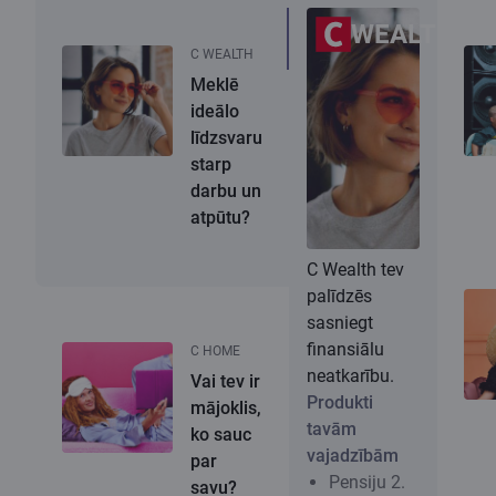
WEALTH
C WEALTH
Meklē
ideālo
līdzsvaru
starp
darbu un
atpūtu?
C Wealth tev
palīdzēs
sasniegt
finansiālu
C HOME
neatkarību.
Vai tev ir
Produkti
mājoklis,
tavām
ko sauc
vajadzībām
par
Pensiju 2.
savu?