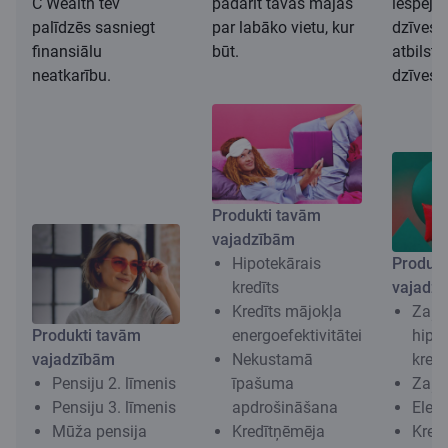
C Wealth tev
padarīt tavas mājas
iespēju 
palīdzēs sasniegt
par labāko vietu, kur
dzīves 
finansiālu
būt.
atbilst
neatkarību.
dzīvesv
Produkti tavām
vajadzībām
Hipotekārais
Produkt
kredīts
vajadz
Kredīts mājokļa
Zaļa
Produkti tavām
energoefektivitātei
hipo
vajadzībām
Nekustamā
kredī
Pensiju 2. līmenis
īpašuma
Zaļai
Pensiju 3. līmenis
apdrošināšana
Elekt
Mūža pensija
Kredītņēmēja
Kred