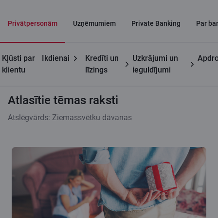
Privātpersonām
Uzņēmumiem
Private Banking
Par ba
Kļūsti par
Ikdienai
Kredīti un
Uzkrājumi un
Apdro
Citadeles blogs
Atlasītie tēmas raksti
klientu
līzings
ieguldījumi
Atlasītie tēmas raksti
Atslēgvārds: Ziemassvētku dāvanas