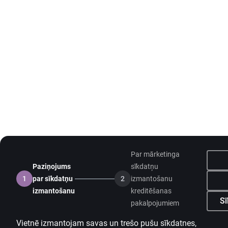
Par mārketinga
Paziņojums
sīkdatņu
1
par sīkdatņu
2
izmantošanu
izmantošanu
kreditēšanas
Sī
pakalpojumiem
Vietnē izmantojam savas un trešo pušu sīkdatnes,