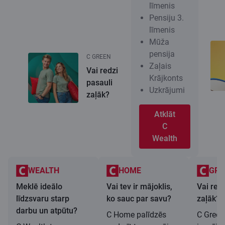
līmenis
Pensiju 3.
līmenis
Mūža
pensija
C GREEN
Zaļais
Vai redzi
Krājkonts
pasauli
Uzkrājumi
zaļāk?
Atklāt
C
Wealth
WEALTH
HOME
GRE
Meklē ideālo
Vai tev ir mājoklis,
Vai redz
līdzsvaru starp
ko sauc par savu?
zaļāk?
darbu un atpūtu?
C Home palīdzēs
C Green