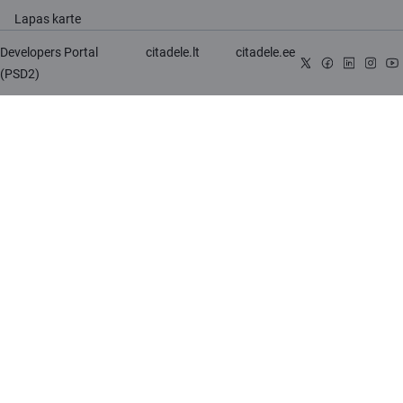
Lapas karte
Developers Portal
citadele.lt
citadele.ee
(PSD2)