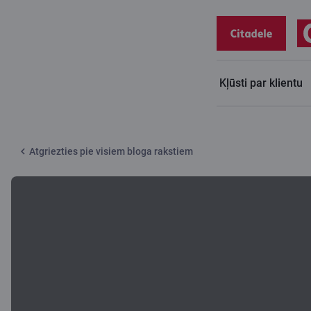
Kļūsti par klientu
Citadeles blogs
Dāvināšanas prieks
Atgriezties pie visiem bloga rakstiem