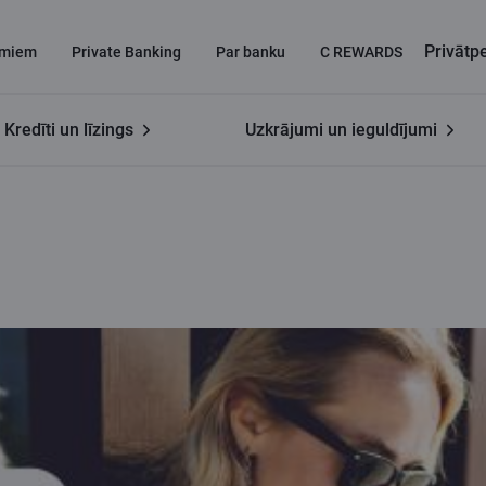
Privāt
miem
Private Banking
Par banku
C REWARDS
Kredīti un līzings
Uzkrājumi un ieguldījumi