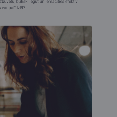
būvētu, būtiski iegūt un iemācīties efektīvi
 var palīdzēt?