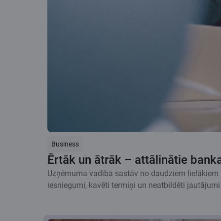
Business
Ērtāk un ātrāk – attālinātie ba
Uzņēmuma vadība sastāv no daudziem lielākiem un m
iesniegumi, kavēti termiņi un neatbildēti jautājumi