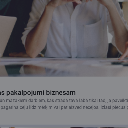
nkas pakalpojumi biznesam
azākiem darbiem, kas strādā tavā labā tikai tad, ja paveikti p
 pagarina ceļu līdz mērķim vai pat aizved neceļos. Izlasi piecus