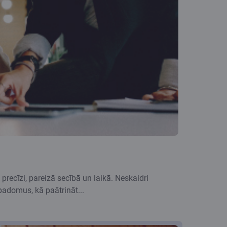
recīzi, pareizā secībā un laikā. Neskaidri
 padomus, kā paātrināt...