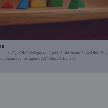
na
 veidi, derīga 24/7 visā pasaulē, piemērota vecumā no 3 līdz 70 
 apdrošināšanas aģents AS “Citadele banka”.