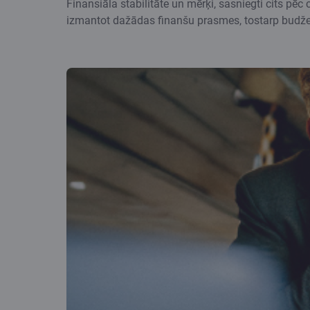
Finansiāla stabilitāte un mērķi, sasniegti cits pēc
izmantot dažādas finanšu prasmes, tostarp budžeta