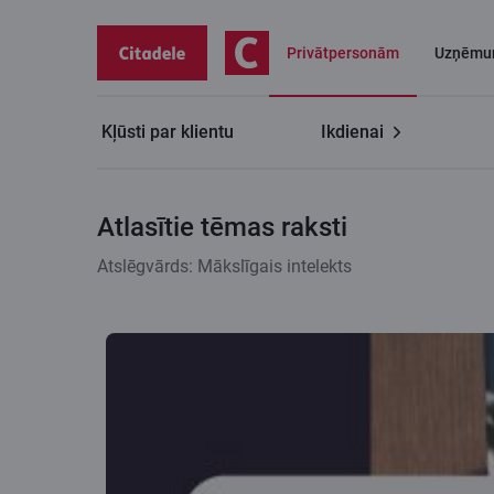
Privātpersonām
Uzņēmu
Kļūsti par klientu
Ikdienai
Citadeles blogs
Atlasītie tēmas raksti
Atlasītie tēmas raksti
Atslēgvārds: Mākslīgais intelekts