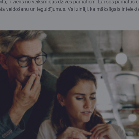
 cita, ir viens no veiksmīgas dzīves pamatiem. Lai šos pamatus uz
 veidošanu un ieguldījumus. Vai zināji, ka mākslīgais intelekts