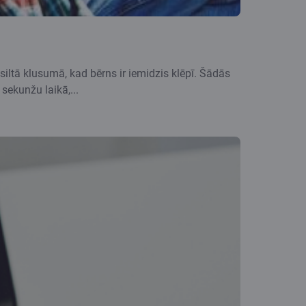
siltā klusumā, kad bērns ir iemidzis klēpī. Šādās
sekunžu laikā,...