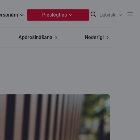
personām
Pieslēgties
Latviski
Apdrošināšana
Noderīgi