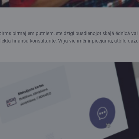
 pirms pirmajiem putniem, steidzīgi pusdienojot skaļā ēdnīcā vai 
lekta finanšu konsultante. Viņa vienmēr ir pieejama, atbild dažu 