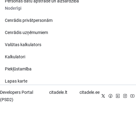
Personas datu apstrāde un aizsardzība
Noderīgi
Cenrādis privātpersonām
Cenrādis uzņēmumiem
Valūtas kalkulators
Kalkulatori
Piekļūstamība
Lapas karte
Developers Portal
citadele.lt
citadele.ee
(PSD2)