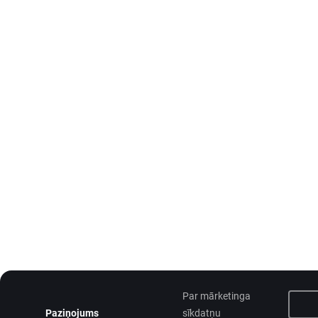
Par mārketinga
Paziņojums
sīkdatņu