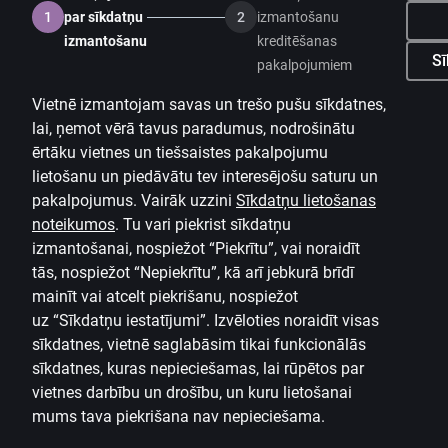
1
par sīkdatņu
2
izmantošanu
izmantošanu
kreditēšanas
Sī
pakalpojumiem
Vietnē izmantojam savas un trešo pušu sīkdatnes,
lai, ņemot vērā tavus paradumus, nodrošinātu
ērtāku vietnes un tiešsaistes pakalpojumu
lietošanu un piedāvātu tev interesējošu saturu un
pakalpojumus. Vairāk uzzini
Sīkdatņu lietošanas
noteikumos
.
Tu vari piekrist sīkdatņu
izmantošanai, nospiežot “Piekrītu”, vai noraidīt
tās, nospiežot “Nepiekrītu”, kā arī jebkurā brīdī
mainīt vai atcelt piekrišanu, nospiežot
uz
“Sīkdatņu iestatījumi”.
Izvēloties noraidīt visas
sīkdatnes, vietnē saglabāsim tikai funkcionālās
sīkdatnes, kuras nepieciešamas, lai rūpētos par
vietnes darbību un drošību, un kuru lietošanai
mums tava piekrišana nav nepieciešama.