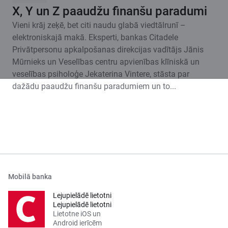
X, Y un Z paaudžu finanšu paradumi
Vieni krāj zeķē, bet citi naudu glabā viedtālrunī –
elektroniskajā makā. Eksperti, bankas Citadele
Privātpersonu apkalpošanas direkcijas vadītājs Jānis
Mūrnieks un Veselības centru apvienības klīniskā un
veselības psiholoģe Jekaterina Vintere, stāsta par
dažādu paaudžu finanšu paradumiem un to...
Mobilā banka
Lejupielādē lietotni
Lejupielādē lietotni
Lietotne iOS un
Android ierīcēm