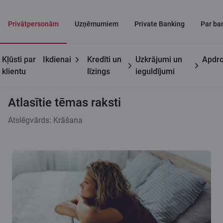
Privātpersonām
Uzņēmumiem
Private Banking
Par ba
Kļūsti par
Ikdienai
Kredīti un
Uzkrājumi un
Apdro
Citadeles blogs
Atlasītie tēmas raksti
klientu
līzings
ieguldījumi
Atlasītie tēmas raksti
Atslēgvārds: Krāšana