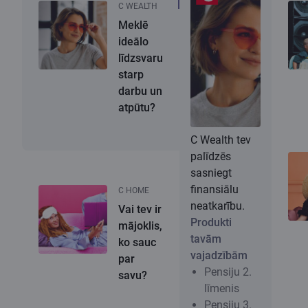
C WEALTH
Meklē
ideālo
līdzsvaru
starp
darbu un
atpūtu?
C Wealth tev
palīdzēs
sasniegt
finansiālu
C HOME
neatkarību.
Vai tev ir
Produkti
mājoklis,
tavām
ko sauc
vajadzībām
par
Pensiju 2.
savu?
līmenis
Pensiju 3.