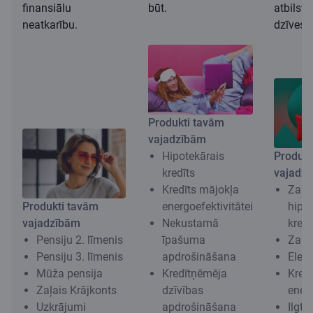
finansiālu
būt.
atbilst
neatkarību.
dzīvesv
Produkti tavām
vajadzībām
Hipotekārais
Produkt
kredīts
vajadz
Kredīts mājokļa
Zaļa
Produkti tavām
energoefektivitātei
hipo
vajadzībām
Nekustamā
kredī
Pensiju 2. līmenis
īpašuma
Zaļai
Pensiju 3. līmenis
apdrošināšana
Elekt
Mūža pensija
Kredītņēmēja
Kred
Zaļais Krājkonts
dzīvības
energ
Uzkrājumi
apdrošināšana
Ilgts