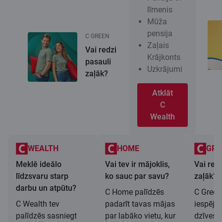
līmenis
Mūža
pensija
C GREEN
Zaļais
Vai redzi
Krājkonts
pasauli
Uzkrājumi
zaļāk?
Atklāt
C
Wealth
WEALTH
HOME
GRE
Meklē ideālo
Vai tev ir mājoklis,
Vai redz
līdzsvaru starp
ko sauc par savu?
zaļāk?
darbu un atpūtu?
C Home palīdzēs
C Green
C Wealth tev
padarīt tavas mājas
iespēju 
palīdzēs sasniegt
par labāko vietu, kur
dzīves 