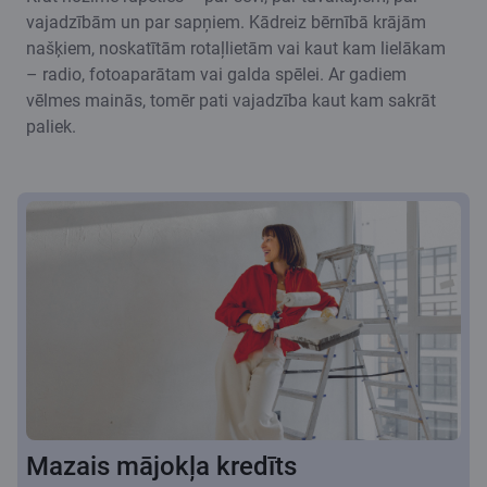
vajadzībām un par sapņiem. Kādreiz bērnībā krājām
našķiem, noskatītām rotaļlietām vai kaut kam lielākam
– radio, fotoaparātam vai galda spēlei. Ar gadiem
vēlmes mainās, tomēr pati vajadzība kaut kam sakrāt
paliek.
Mazais mājokļa kredīts