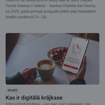
trūkums var kavēt pirmos soļus ceļā uz savu mājokli.
Tomēr interese ir stabila – bankas Citadele dati liecina,
ka 2025. gada pirmajā pusgadā piekto daļu hipotekāro
kredītu saņēmuši 21–28...
Wealth
Kas ir digitālā krājkase
Krāt nozīmē rūpēties – par sevi, par tuvākajiem, par