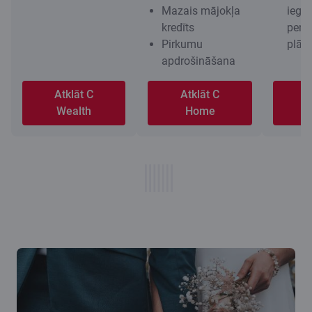
Mazais mājokļa
iegu
kredīts
pensi
Pirkumu
plān
apdrošināšana
Atklāt C
Atklāt C
A
Wealth
Home