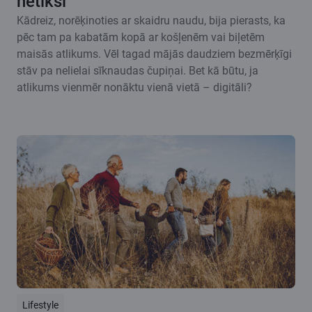
netiksi
Kādreiz, norēķinoties ar skaidru naudu, bija pierasts, ka
pēc tam pa kabatām kopā ar košļenēm vai biļetēm
maisās atlikums. Vēl tagad mājās daudziem bezmērķīgi
stāv pa nelielai sīknaudas čupiņai. Bet kā būtu, ja
atlikums vienmēr nonāktu vienā vietā – digitāli?
Lifestyle