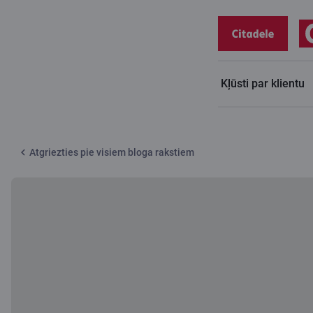
Kļūsti par klientu
Citadeles blogs
Kāds ir tavs ideālais darba devējs?
Atgriezties pie visiem bloga rakstiem