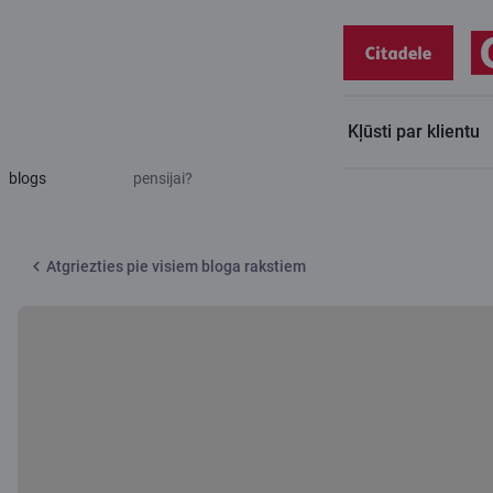
Kļūsti par klientu
Citadeles
Kā 50 eiro mēnesī var pārvērsties par 100 000 eiro
blogs
pensijai?
Atgriezties pie visiem bloga rakstiem