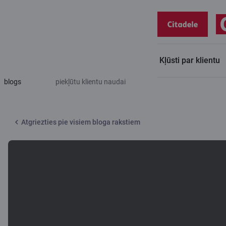
Kļūsti par klientu
Citadeles
Sešas izplatītas kļūdas, ko izmanto krāpnieki, lai
blogs
piekļūtu klientu naudai
Atgriezties pie visiem bloga rakstiem