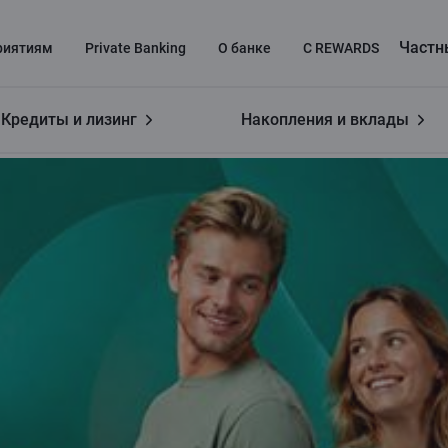
Частн
риятиям
Private Banking
О банке
C REWARDS
Кредиты и лизинг
Накопления и вклады