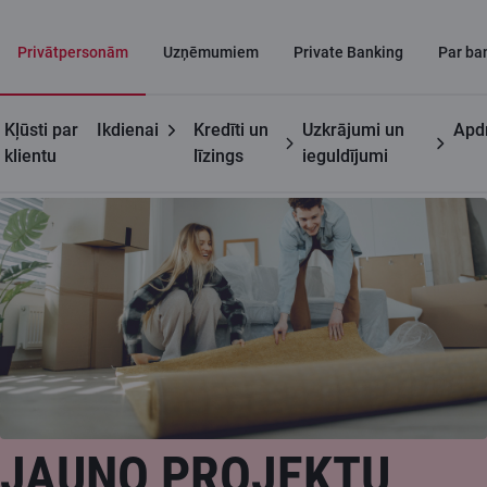
Privātpersonām
Uzņēmumiem
Private Banking
Par ba
Kļūsti par
Ikdienai
Kredīti un
Uzkrājumi un
Apd
Privātpersonām
Hipotekārais
Jauno projektu
klientu
līzings
ieguldījumi
kredīts
piedāvājumi
JAUNO PROJEKTU