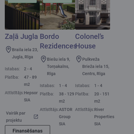
Zaļā Jugla
Bordo
Colonel’s
Rezidences
House
Braila iela 23,
Jugla, Rīga
Biešu iela 9,
Pulkveža
Torņakalns,
Brieža iela 15,
Istabas:
2 - 4
Rīga
Centrs, Rīga
Platība:
47 - 89
m2
Istabas:
1 - 4
Istabas:
1 - 4
Attīstītājs:
Hepsor
Platība:
38 - 129
Platība:
20 - 151
SIA
m2
m2
Attīstītājs:
ASTOR
Attīstītājs:
River
Vairāk par
Group
Properties
projektu
SIA
SIA
Finansēšanas