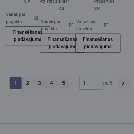
SIA
Attīstītājs:
Pillar
Properties
AS
SIA
Vairāk par
projektu
Vairāk par
Vairāk par
projektu
projektu
Finansēšanas
piedāvājums
Finansēšanas
Finansēšanas
piedāvājums
piedāvājums
1
2
3
4
5
no 5