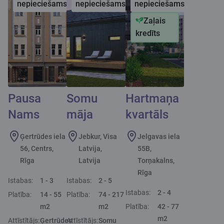
nepieciešams
nepieciešams
nepieciešams
Zaļais
kredīts
Pausa
Somu
Hartmaņa
Nams
māja
kvartāls
Ģertrūdes iela
Jebkur, Visa
Jelgavas iela
56, Centrs,
Latvija,
55B,
Rīga
Latvija
Torņakalns,
Rīga
Istabas:
1 - 3
Istabas:
2 - 5
Istabas:
2 - 4
Platība:
14 - 55
Platība:
74 - 217
m2
m2
Platība:
42 - 77
m2
Attīstītājs:
Ģertrūdes
Attīstītājs:
Somu