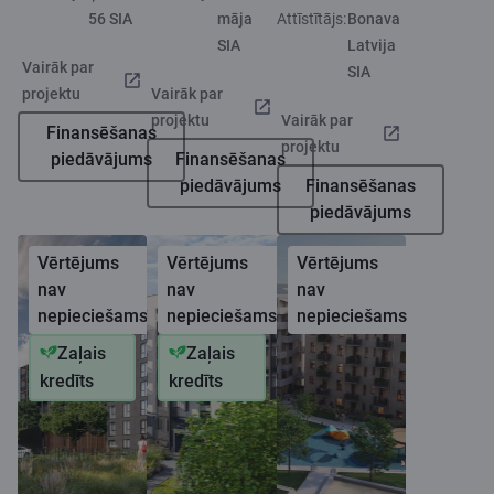
56 SIA
māja
Attīstītājs:
Bonava
SIA
Latvija
Vairāk par
SIA
projektu
Vairāk par
projektu
Vairāk par
Finansēšanas
projektu
piedāvājums
Finansēšanas
piedāvājums
Finansēšanas
piedāvājums
Vērtējums
Vērtējums
Vērtējums
nav
nav
nav
nepieciešams
nepieciešams
nepieciešams
Zaļais
Zaļais
kredīts
kredīts