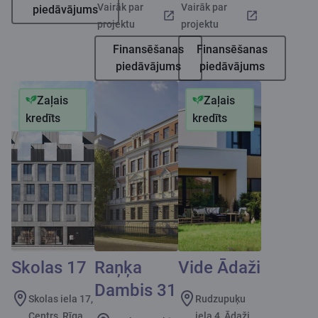
Vairāk par
Vairāk par
piedāvājums
projektu
projektu
Finansēšanas
Finansēšanas
piedāvājums
piedāvājums
Zaļais
Zaļais
kredīts
kredīts
Skolas 17
Raņķa
Vide Ādaži
Dambis 31
Skolas iela 17,
Rudzupuķu
Centrs, Rīga
iela 4, Ādaži,