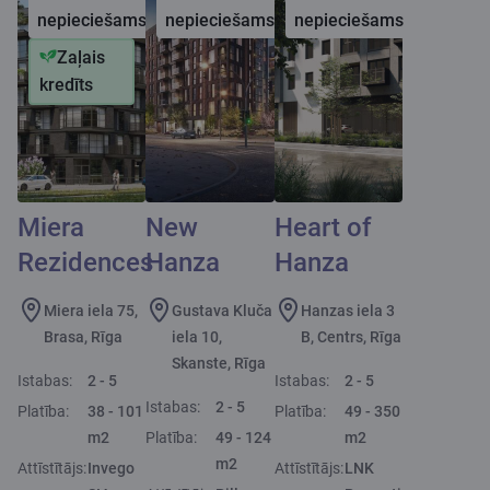
nepieciešams
nepieciešams
nepieciešams
Zaļais
kredīts
Miera
New
Heart of
Rezidences
Hanza
Hanza
Miera iela 75,
Gustava Kluča
Hanzas iela 3
Brasa, Rīga
iela 10,
B, Centrs, Rīga
Skanste, Rīga
Istabas:
2 - 5
Istabas:
2 - 5
Istabas:
2 - 5
Platība:
38 - 101
Platība:
49 - 350
m2
Platība:
49 - 124
m2
m2
Attīstītājs:
Invego
Attīstītājs:
LNK