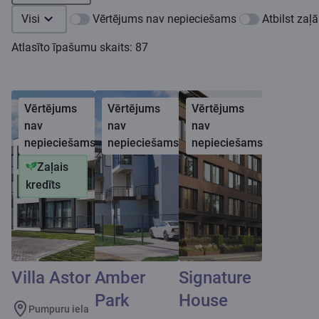
Visi
Vērtējums nav nepieciešams
Atbilst zaļā
Atlasīto īpašumu skaits: 87
Vērtējums
Vērtējums
Vērtējums
nav
nav
nav
nepieciešams
nepieciešams
nepieciešams
Zaļais
kredīts
Villa Astor
Amber
Signature
Park
House
Pumpuru iela