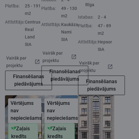
Rīga
Platība:
25 - 191
Platība:
49 - 130
m2
m2
Istabas:
2 - 4
Attīstītājs:
Centrus
Attīstītājs:
Kaukāza
Platība:
47 - 89
Real
Nami
m2
Land
SIA
Attīstītājs:
Hepsor
SIA
SIA
Vairāk par
Vairāk par
projektu
Vairāk par
projektu
projektu
Finansēšanas
Finansēšanas
piedāvājums
Finansēšanas
piedāvājums
piedāvājums
Vērtējums
Vērtējums
nav
nav
nepieciešams
nepieciešams
Zaļais
Zaļais
kredīts
kredīts