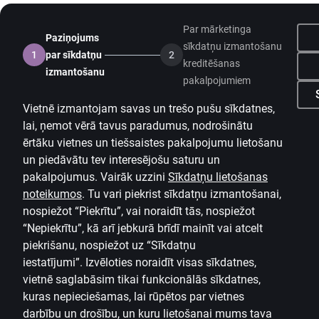
Par mārketinga
Paziņojums
sīkdatņu izmantošanu
1
par sīkdatņu
2
kreditēšanas
izmantošanu
pakalpojumiem
Vietnē izmantojam savas un trešo pušu sīkdatnes,
lai, ņemot vērā tavus paradumus, nodrošinātu
ērtāku vietnes un tiešsaistes pakalpojumu lietošanu
un piedāvātu tev interesējošu saturu un
pakalpojumus. Vairāk uzzini
Sīkdatņu lietošanas
noteikumos
.
Tu vari piekrist sīkdatņu izmantošanai,
nospiežot “Piekrītu”, vai noraidīt tās, nospiežot
“Nepiekrītu”, kā arī jebkurā brīdī mainīt vai atcelt
piekrišanu, nospiežot uz
“Sīkdatņu
iestatījumi”.
Izvēloties noraidīt visas sīkdatnes,
vietnē saglabāsim tikai funkcionālās sīkdatnes,
kuras nepieciešamas, lai rūpētos par vietnes
darbību un drošību, un kuru lietošanai mums tava