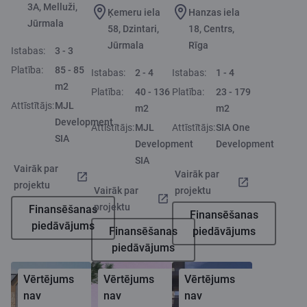
3A, Melluži,
Ķemeru iela
Hanzas iela
Jūrmala
58, Dzintari,
18, Centrs,
Jūrmala
Rīga
Istabas:
3 - 3
Platība:
85 - 85
Istabas:
2 - 4
Istabas:
1 - 4
m2
Platība:
40 - 136
Platība:
23 - 179
Attīstītājs:
MJL
m2
m2
Development
Attīstītājs:
MJL
Attīstītājs:
SIA One
SIA
Development
Development
SIA
Vairāk par
Vairāk par
projektu
Vairāk par
projektu
projektu
Finansēšanas
Finansēšanas
piedāvājums
Finansēšanas
piedāvājums
piedāvājums
Vērtējums
Vērtējums
Vērtējums
nav
nav
nav