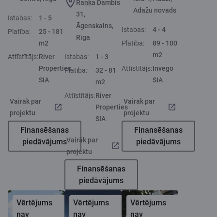
Raņķa Dambis
Ādažu novads
31,
Istabas:
1 - 5
Āgenskalns,
Istabas:
4 - 4
Platība:
25 - 181
Rīga
m2
Platība:
89 - 100
m2
Attīstītājs:
River
Istabas:
1 - 3
Properties
Attīstītājs:
Invego
Platība:
32 - 81
SIA
SIA
m2
Attīstītājs:
River
Vairāk par
Vairāk par
Properties
projektu
projektu
SIA
Finansēšanas
Finansēšanas
Vairāk par
piedāvājums
piedāvājums
projektu
Finansēšanas
piedāvājums
Vērtējums
Vērtējums
Vērtējums
nav
nav
nav