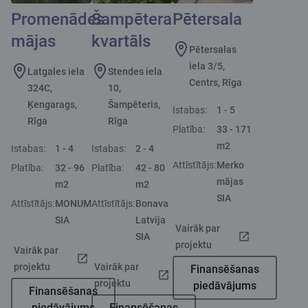
Promenādes
Šampētera
Pētersala
mājas
kvartāls
Pētersalas
iela 3/5,
Latgales iela
Stendes iela
Centrs, Rīga
324C,
10,
Ķengarags,
Šampēteris,
Istabas:
1 - 5
Rīga
Rīga
Platība:
33 - 171
m2
Istabas:
1 - 4
Istabas:
2 - 4
Attīstītājs:
Merko
Platība:
32 - 96
Platība:
42 - 80
mājas
m2
m2
SIA
Attīstītājs:
MONUM
Attīstītājs:
Bonava
SIA
Latvija
Vairāk par
SIA
projektu
Vairāk par
projektu
Vairāk par
Finansēšanas
projektu
piedāvājums
Finansēšanas
piedāvājums
Finansēšanas