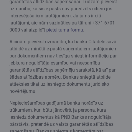
garantētas atlīdzības saņemšanai. Lūdzam pievērst
uzmanību, ka šis e-pasts nav paredzēts citiem jūs
interesējošajiem jautājumiem. Ja jums ir citi
jautājumi, aicinām sazināties pa tālruni +371 6701
0000 vai aizpildīt
pieteikuma formu
.
Aicinām pievērst uzmanību, ka banka Citadele savā
atbildē uz minētā e-pastā saņemtajiem jautājumiem
par dokumentiem nav tiesīga sniegt informāciju par
jebkura noguldītāja esamību vai neesamību
garantētās atlīdzības saņēmēju sarakstā, kā arī par
šādas atlīdzības apmēru. Bankas sniegtā atbilde
attieksies tikai uz iesniegto dokumentu juridisko
novērtējumu.
Nepieciešamības gadījumā banka norādīs uz
trūkumiem, kuri būtu jānovērš, ja persona, kura
iesniedz dokumentus kā PNB Bankas noguldītāja
pārstāvis, pretendē uz valsts garantētās atlīdzības
saņemšanu. Bankas sniegtais komentārs par