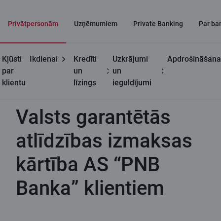
Privātpersonām
Uzņēmumiem
Private Banking
Par ba
Kļūsti
Ikdienai
Kredīti
Uzkrājumi
Apdrošināšana
Noderīgi
Valsts garantētās atlīdzības izmaksas kārtība AS “PNB
par
un
un
Banka” klientiem
klientu
līzings
ieguldījumi
Valsts garantētās
atlīdzības izmaksas
kārtība AS “PNB
Banka” klientiem