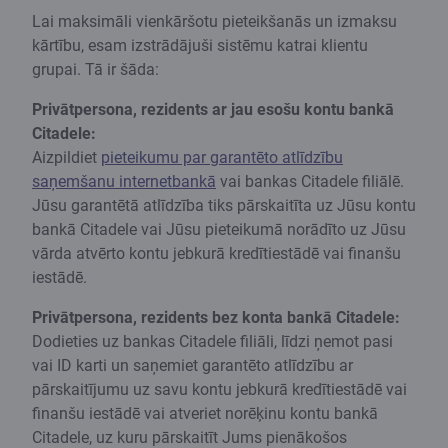
Lai maksimāli vienkāršotu pieteikšanās un izmaksu
kārtību, esam izstrādājuši sistēmu katrai klientu
grupai. Tā ir šāda:
Privātpersona, rezidents ar jau esošu kontu bankā
Citadele:
Aizpildiet
pieteikumu par garantēto atlīdzību
saņemšanu internetbankā
vai bankas Citadele filiālē.
Jūsu garantētā atlīdzība tiks pārskaitīta uz Jūsu kontu
bankā Citadele vai Jūsu pieteikumā norādīto uz Jūsu
vārda atvērto kontu jebkurā kredītiestādē vai finanšu
iestādē.
Privātpersona, rezidents bez konta bankā Citadele:
Dodieties uz bankas Citadele filiāli, līdzi ņemot pasi
vai ID karti un saņemiet garantēto atlīdzību ar
pārskaitījumu uz savu kontu jebkurā kredītiestādē vai
finanšu iestādē vai atveriet norēķinu kontu bankā
Citadele, uz kuru pārskaitīt Jums pienākošos