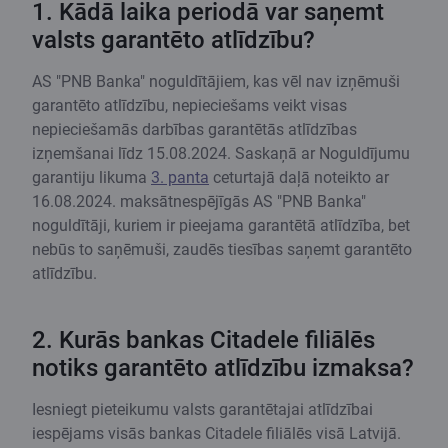
1. Kādā laika periodā var saņemt
valsts garantēto atlīdzību?
AS "PNB Banka" noguldītājiem, kas vēl nav izņēmuši
garantēto atlīdzību, nepieciešams veikt visas
nepieciešamās darbības garantētās atlīdzības
izņemšanai līdz 15.08.2024. Saskaņā ar Noguldījumu
garantiju likuma
3. panta
ceturtajā daļā noteikto ar
16.08.2024. maksātnespējīgās AS "PNB Banka"
noguldītāji, kuriem ir pieejama garantētā atlīdzība, bet
nebūs to saņēmuši, zaudēs tiesības saņemt garantēto
atlīdzību.
2. Kurās bankas Citadele filiālēs
notiks garantēto atlīdzību izmaksa?
Iesniegt pieteikumu valsts garantētajai atlīdzībai
iespējams visās bankas Citadele filiālēs visā Latvijā.