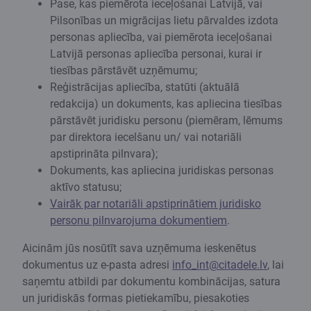
Pase, kas piemērota ieceļošanai Latvijā, vai
Pilsonības un migrācijas lietu pārvaldes izdota
personas apliecība, vai piemērota ieceļošanai
Latvijā personas apliecība personai, kurai ir
tiesības pārstāvēt uzņēmumu;
Reģistrācijas apliecība, statūti (aktuālā
redakcija) un dokuments, kas apliecina tiesības
pārstāvēt juridisku personu (piemēram, lēmums
par direktora iecelšanu un/ vai notariāli
apstiprināta pilnvara);
Dokuments, kas apliecina juridiskas personas
aktīvo statusu;
Vairāk par notariāli apstiprinātiem juridisko
personu pilnvarojuma dokumentiem
.
Aicinām jūs nosūtīt sava uzņēmuma ieskenētus
dokumentus uz e-pasta adresi
info_int@citadele.lv
, lai
saņemtu atbildi par dokumentu kombinācijas, satura
un juridiskās formas pietiekamību, piesakoties