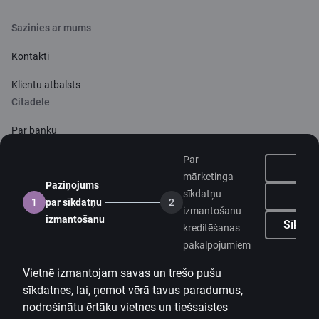
Sazinies ar mums
Kontakti
Klientu atbalsts
Citadele
Par banku
Mediju telpa
Par
mārketinga
Paziņojums
Karjera
sīkdatņu
Ne
1
par sīkdatņu
2
izmantošanu
Citadeles blogs
izmantošanu
Sīkdatņ
kreditēšanas
Noteikumi
pakalpojumiem
Lietošanas noteikumi
Vietnē izmantojam savas un trešo pušu
sīkdatnes, lai, ņemot vērā tavus paradumus,
Sīkdatņu iestatījumi
nodrošinātu ērtāku vietnes un tiešsaistes
Personas datu apstrāde un aizsardzība