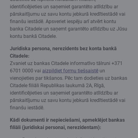
identificējieties un saņemiet garantēto atlīdzību ar
pārskaitījumu uz savu kontu jebkurā kredītiestādē vai
finanšu iestādē. Apsveriet iespēju arī atvērt kontu
banka Citadele un saņemt garantēto atlīdzību uz Jūsu
kontu bankā Citadele.
Juridiska persona, nerezidents bez konta bankā
Citadele:
Zvaniet uz bankas Citadele informatīvo tālruni +371
6701 0000 vai
aizpildiet formu tiešsaistē
un
vienojieties par tikšanos. Pēc tam dodieties uz bankas
Citadele filiāli Republikas laukumā 2A, Rīgā,
identificējieties un saņemiet garantēto atlīdzību ar
pārskaitījumu uz savu kontu jebkurā kredītiestādē vai
finanšu iestādē.
Kādi dokumenti ir nepieciešami, apmeklējot bankas
filiāli (juridiskai personai, nerezidentam):