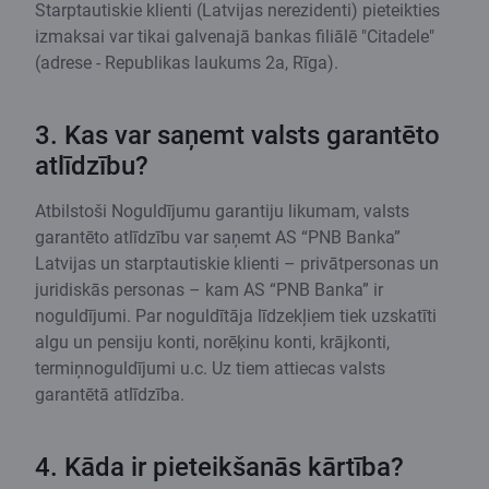
Starptautiskie klienti (Latvijas nerezidenti) pieteikties
izmaksai var tikai galvenajā bankas filiālē "Citadele"
(adrese - Republikas laukums 2a, Rīga).
3. Kas var saņemt valsts garantēto
atlīdzību?
Atbilstoši Noguldījumu garantiju likumam, valsts
garantēto atlīdzību var saņemt AS “PNB Banka”
Latvijas un starptautiskie klienti – privātpersonas un
juridiskās personas – kam AS “PNB Banka” ir
noguldījumi. Par noguldītāja līdzekļiem tiek uzskatīti
algu un pensiju konti, norēķinu konti, krājkonti,
termiņnoguldījumi u.c. Uz tiem attiecas valsts
garantētā atlīdzība.
4. Kāda ir pieteikšanās kārtība?