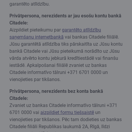
garantēto atlīdzību.
Privātpersona, nerezidents ar jau esošu kontu bankā
Citadele:
Aizpildiet pieteikumu par
garantēto atlīdzību
saņemšanu internetbankā
vai bankas Citadele filiālē.
Jūsu garantētā atlīdzība tiks pārskaitīta uz Jūsu kontu
bankā Citadele vai Jūsu pieteikumā norādīto uz Jūsu
vārda atvērto kontu jebkurā kredītiestādē vai finanšu
iestādē. Apkalpošanai filiālē zvaniet uz bankas
Citadele informatīvo tālruni +371 6701 0000 un
vienojieties par tikšanos.
Privātpersona, nerezidents bez konta bankā
Citadele:
Zvaniet uz bankas Citadele informatīvo tālruni +371
6701 0000 vai
aizpildiet formu tiešsaistē
un
vienojieties par tikšanos. Pēc tam dodieties uz bankas
Citadele filiāli Republikas laukumā 2A, Rīgā, līdzi