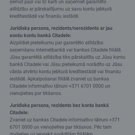
ņemot pasi vai ID karti un saņemiet garantēto
atlīdzību ar pārskaitījumu uz savu kontu jebkurā
kredītiestādē vai finanšu iestādē.
Juridiska persona, rezidents/nerezidents ar jau
esošu kontu bankā Citadele:
Aizpildiet pieteikumu par garantēto atlīdzību
saņemšanu internetbankā vai bankas Citadele filiālē.
Jūsu garantētā atlīdzība tiks pārskaitīta uz Jūsu kontu
bankā Citadele vai Jūsu pieteikumā norādīto uz Jūsu
vārda atvērto kontu jebkurā kredītiestādē vai finanšu
iestādē. Apkalpošanai filiālē zvaniet uz bankas
Citadele informatīvo tālruni +371 6701 0000 un
vienojieties par tikšanos.
Juridiska persona, rezidents bez konta bankā
Citadele:
Zvaniet uz bankas Citadele informatīvo tālruni +371
6701 0000 un vienojieties par tikšanos. Pēc tam
dodieties uz iepriekš norādītām filiālēm,