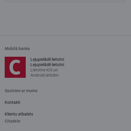
Mobilā banka
Lejupielādē lietotni
Lejupielādē lietotni
Lietotne iOS un
Android ierīcēm
Sazinies ar mums
Kontakti
Klientu atbalsts
Citadele