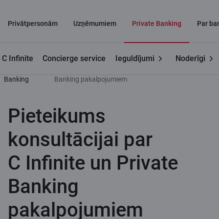
Privātpersonām
Uzņēmumiem
Private Banking
Par ba
C Infinite
Concierge service
Ieguldījumi
Noderīgi
Private
Pieteikums konsultācijai par C Infinite un Private
Banking
Banking pakalpojumiem
Pieteikums
konsultācijai par
C Infinite un Private
Banking
pakalpojumiem