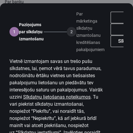
Par banku
Mediju telpa
Par
mārketinga
Paziņojums
Karjera
sīkdatņu
Ne
1
par sīkdatņu
2
izmantošanu
Citadeles blogs
izmantošanu
Sīkdatņ
kreditēšanas
Noteikumi
pakalpojumiem
Lietošanas noteikumi
Vietnē izmantojam savas un trešo pušu
sīkdatnes, lai, ņemot vērā tavus paradumus,
Sīkdatņu iestatījumi
nodrošinātu ērtāku vietnes un tiešsaistes
Personas datu apstrāde un aizsardzība
pakalpojumu lietošanu un piedāvātu tev
Noderīgi
interesējošu saturu un pakalpojumus. Vairāk
uzzini
Sīkdatņu lietošanas noteikumos
.
Tu
Cenrādis privātpersonām
vari piekrist sīkdatņu izmantošanai,
nospiežot “Piekrītu”, vai noraidīt tās,
Cenrādis uzņēmumiem
nospiežot “Nepiekrītu”, kā arī jebkurā brīdī
Valūtas kalkulators
mainīt vai atcelt piekrišanu, nospiežot
uz
“Sīkdatņu iestatījumi”.
Izvēloties noraidīt