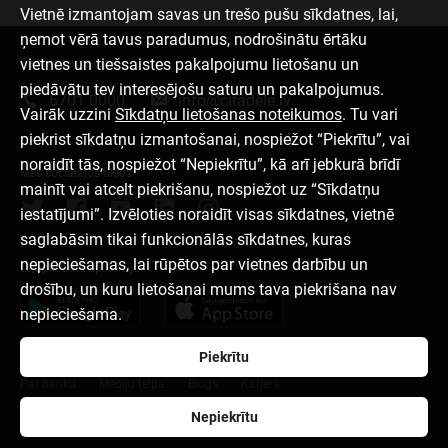
Vietnē izmantojam savas un trešo pušu sīkdatnes, lai,
ņemot vērā tavus paradumus, nodrošinātu ērtāku
vietnes un tiešsaistes pakalpojumu lietošanu un
Sazinies ar mums
piedāvātu tev interesējošu saturu un pakalpojumus.
6701 0000
info@citadele.lv
Vairāk uzzini
Sīkdatņu lietošanas noteikumos
. Tu vari
piekrist sīkdatņu izmantošanai, nospiežot “Piekrītu”, vai
noraidīt tās, nospiežot “Nepiekrītu”, kā arī jebkurā brīdī
Mēs sociālajos tīklos
mainīt vai atcelt piekrišanu, nospiežot uz “Sīkdatņu
iestatījumi”. Izvēloties noraidīt visas sīkdatnes, vietnē
saglabāsim tikai funkcionālās sīkdatnes, kuras
nepieciešamas, lai rūpētos par vietnes darbību un
Lejupielādēt aplikāciju
drošību, un kuru lietošanai mums tava piekrišana nav
nepieciešama.
Piekrītu
Par banku
Mediju telpa
Blogs
Karjera
Nepiekrītu
Lietošanas noteikumi
Sīkdatņu iestatījumi