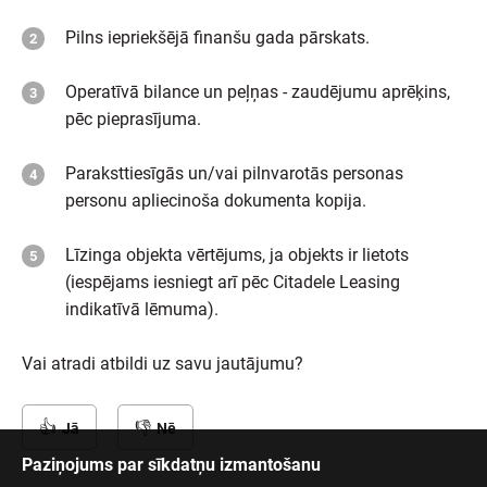
Pilns iepriekšējā finanšu gada pārskats.
Operatīvā bilance un peļņas - zaudējumu aprēķins,
pēc pieprasījuma.
Paraksttiesīgās un/vai pilnvarotās personas
personu apliecinoša dokumenta kopija.
Līzinga objekta vērtējums, ja objekts ir lietots
(iespējams iesniegt arī pēc Citadele Leasing
indikatīvā lēmuma).
Vai atradi atbildi uz savu jautājumu?
Jā
Nē
Paziņojums par sīkdatņu izmantošanu