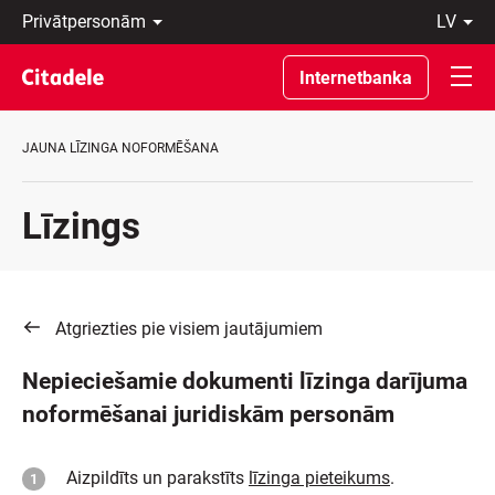
Privātpersonām
lv
Uzņēmumiem
Latviski
Private
По-
Internetbanka
Banking
русски
Par
In
banku
English
JAUNA LĪZINGA NOFORMĒŠANA
C
REWARDS
Līzings
Atgriezties pie visiem jautājumiem
Nepieciešamie dokumenti līzinga darījuma
noformēšanai juridiskām personām
Aizpildīts un parakstīts
līzinga pieteikums
.