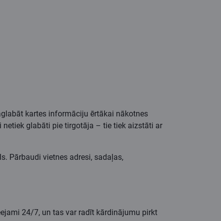
 saglabāt kartes informāciju ērtākai nākotnes
etiek glabāti pie tirgotāja – tie tiek aizstāti ar
als. Pārbaudi vietnes adresi, sadaļas,
eejami 24/7, un tas var radīt kārdinājumu pirkt