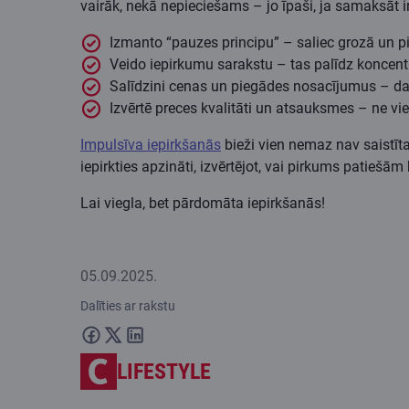
vairāk, nekā nepieciešams – jo īpaši, ja samaksāt i
Izmanto “pauzes principu” – saliec grozā un
Veido iepirkumu sarakstu – tas palīdz koncentrē
Salīdzini cenas un piegādes nosacījumus – daž
Izvērtē preces kvalitāti un atsauksmes – ne vi
Impulsīva iepirkšanās
bieži vien nemaz nav saistīta
iepirkties apzināti, izvērtējot, vai pirkums patiešām
Lai viegla, bet pārdomāta iepirkšanās!
05.09.2025.
Dalīties ar rakstu
LIFESTYLE