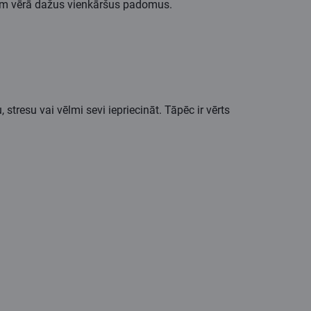
, ņem vērā dažus vienkāršus padomus.
tresu vai vēlmi sevi iepriecināt. Tāpēc ir vērts