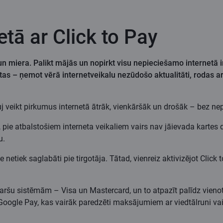
tā ar Click to Pay
miera. Palikt mājās un nopirkt visu nepieciešamo internetā ir p
vietas – ņemot vērā internetveikalu nezūdošo aktualitāti, rodas 
 veikt pirkumus internetā ātrāk, vienkāršāk un drošāk – bez nepi
ā, pie atbalstošiem interneta veikaliem vairs nav jāievada karte
u.
 netiek saglabāti pie tirgotāja. Tātad, vienreiz aktivizējot Clic
karšu sistēmām – Visa un Mastercard, un to atpazīt palīdz vieno
Google Pay, kas vairāk paredzēti maksājumiem ar viedtālruni vai v