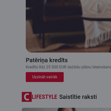
Patēriņa kredīts
Kredīts līdz 25 000 EUR dažādu plānu īstenošana
Uzzināt vairāk
LIFESTYLE
Saistītie raksti