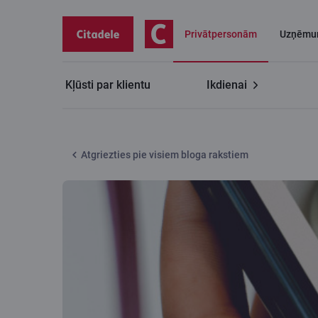
Privātpersonām
Uzņēmu
Kļūsti par klientu
Ikdienai
Citadeles blogs
Tagad maksā internetā ar Click to P
Atgriezties pie visiem bloga rakstiem