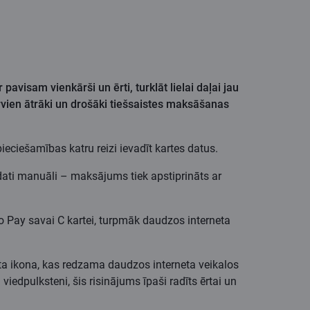
avisam vienkārši un ērti, turklāt lielai daļai jau
arvien ātrāki un drošāki tiešsaistes maksāšanas
eciešamības katru reizi ievadīt kartes datus.
s dati manuāli – maksājums tiek apstiprināts ar
k to Pay savai C kartei, turpmāk daudzos interneta
ta ikona, kas redzama daudzos interneta veikalos
iedpulksteni, šis risinājums īpaši radīts ērtai un