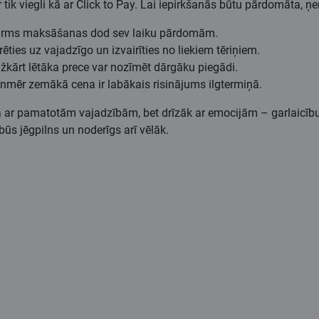
r tik viegli kā ar Click to Pay. Lai iepirkšanās būtu pārdomāta
 pirms maksāšanas dod sev laiku pārdomām.
ties uz vajadzīgo un izvairīties no liekiem tēriņiem.
kārt lētāka prece var nozīmēt dārgāku piegādi.
enmēr zemākā cena ir labākais risinājums ilgtermiņā.
 ar pamatotām vajadzībām, bet drīzāk ar emocijām – garlaicību, s
 būs jēgpilns un noderīgs arī vēlāk.