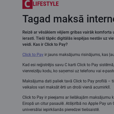
LIFESTYLE
Tagad maksā interne
Reizē ar vēsākiem vējiem gribas vairāk komforta un 
ierasti. Tieši tāpēc digitālās iespējas nestāv uz 
veidi. Kas ir Click to Pay?
Click to Pay
ir jauns maksājumu risinājums, kas ļauj
Kad esi reģistrējis savu C karti Click to Pay sistēm
vienreizēju kodu, ko saņemsi uz telefonu vai e-past
Maksājuma dati paliek tavā Click to Pay profilā – tie
veikalos vari maksāt ērti un droši vienā acumirklī.
Click to Pay ir pieejams ar lielākajām maksājumu 
Eiropā un citur pasaulē. Atšķirībā no Apple Pay un 
universālai iepirkšanās pieredzei tiešsaistē.