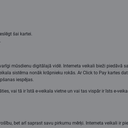
eslēgt šai kartei.
.
 svarīgi mūsdienu digitālajā vidē. Interneta veikali bieži piedāvā
eikala sistēma nonāk krāpnieku rokās. Ar Click to Pay kartes dati n
āpšanas iespējas.
s, vai tā ir īstā e-veikala vietne un vai tas vispār ir īsts e-veik
šību, bet arī saprast savu pirkumu mērķi. Interneta veikali ir pi