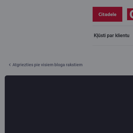
Kļūsti par klientu
Citadeles blogs
Ko spēj tava bankas lietotne?
Atgriezties pie visiem bloga rakstiem