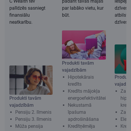
C Wealth tev
padarīt tavas mājas
iespēju 
palīdzēs sasniegt
par labāko vietu, kur
dzīves 
finansiālu
būt.
atbilst
neatkarību.
dzīvesv
Produkti tavām
vajadzībām
Hipotekārais
Produkt
kredīts
vajadz
Kredīts mājokļa
Zaļa
Produkti tavām
energoefektivitātei
hipo
vajadzībām
Nekustamā
kredī
Pensiju 2. līmenis
īpašuma
Zaļai
Pensiju 3. līmenis
apdrošināšana
Elekt
Mūža pensija
Kredītņēmēja
Kred