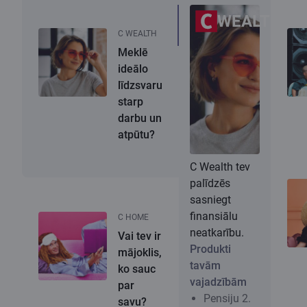
WEALTH
C WEALTH
Meklē
ideālo
līdzsvaru
starp
darbu un
atpūtu?
C Wealth tev
palīdzēs
sasniegt
finansiālu
C HOME
neatkarību.
Vai tev ir
Produkti
mājoklis,
tavām
ko sauc
vajadzībām
par
Pensiju 2.
savu?