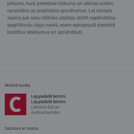
pirkums, kurā pieredzes trūkuma un vēlmes aizēno
racionālos un praktiskos apsvērumus. Lai lolotais
sapnis par savu idillisko atpūtas stūrīti nepārvēršas
apgrūtinošu rūpju nastā, esam apkopojuši pieredzē
balstītus ieteikumus un aprakstījuši...
Mobilā banka
Lejupielādē lietotni
Lejupielādē lietotni
Lietotne iOS un
Android ierīcēm
Sazinies ar mums