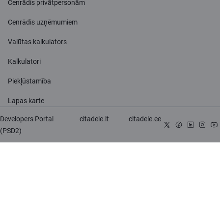
Cenrādis privātpersonām
Cenrādis uzņēmumiem
Valūtas kalkulators
Kalkulatori
Piekļūstamība
Lapas karte
Developers Portal
citadele.lt
citadele.ee
(PSD2)