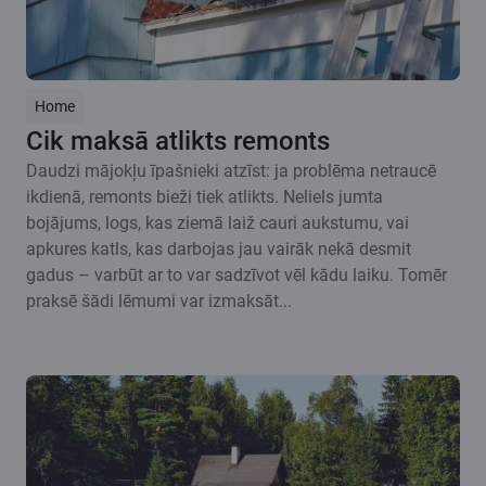
Home
Cik maksā atlikts remonts
Daudzi mājokļu īpašnieki atzīst: ja problēma netraucē
ikdienā, remonts bieži tiek atlikts. Neliels jumta
bojājums, logs, kas ziemā laiž cauri aukstumu, vai
apkures katls, kas darbojas jau vairāk nekā desmit
gadus – varbūt ar to var sadzīvot vēl kādu laiku. Tomēr
praksē šādi lēmumi var izmaksāt...