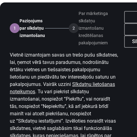
Par mārketinga
Paziņojums
sīkdatņu
1
par sīkdatņu
2
izmantošanu
izmantošanu
kreditēšanas
Sī
pakalpojumiem
Vietnē izmantojam savas un trešo pušu sīkdatnes,
lai, ņemot vērā tavus paradumus, nodrošinātu
ērtāku vietnes un tiešsaistes pakalpojumu
lietošanu un piedāvātu tev interesējošu saturu un
pakalpojumus. Vairāk uzzini
Sīkdatņu lietošanas
noteikumos
.
Tu vari piekrist sīkdatņu
izmantošanai, nospiežot “Piekrītu”, vai noraidīt
tās, nospiežot “Nepiekrītu”, kā arī jebkurā brīdī
mainīt vai atcelt piekrišanu, nospiežot
uz
“Sīkdatņu iestatījumi”.
Izvēloties noraidīt visas
sīkdatnes, vietnē saglabāsim tikai funkcionālās
sīkdatnes, kuras nepieciešamas, lai rūpētos par