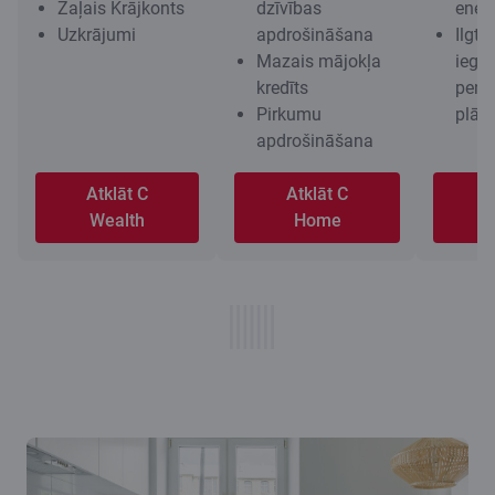
Zaļais Krājkonts
dzīvības
energ
Uzkrājumi
apdrošināšana
Ilgts
Mazais mājokļa
iegu
kredīts
pensi
Pirkumu
plān
apdrošināšana
Atklāt C
Atklāt C
A
Wealth
Home