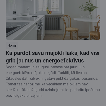
Home
Kā pārdot savu mājokli laikā, kad visi
grib jaunus un energoefektīvus
Šogad manāmi pieaugusi interese par jaunu un
energoefektīvu mājokļu iegādi. Turklāt, kā liecina
Citadeles dati, cilvēki ir gatavi pirkt dārgākus īpašumus.
Tomēr tas nenozīmē, ka vecākiem mājokļiem nav
izredžu. Lūk, daži gudri uzlabojumi, lai padarītu īpašumu
pievilcīgāku pircējiem.