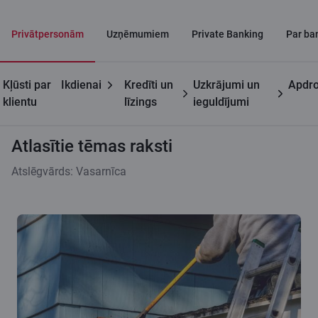
Privātpersonām
Uzņēmumiem
Private Banking
Par ba
Kļūsti par
Ikdienai
Kredīti un
Uzkrājumi un
Apdro
Citadeles blogs
Atlasītie tēmas raksti
klientu
līzings
ieguldījumi
Atlasītie tēmas raksti
Atslēgvārds: Vasarnīca