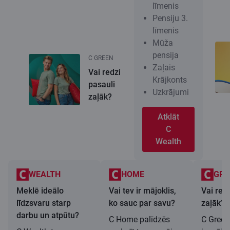
līmenis
Pensiju 3.
līmenis
Mūža
pensija
C GREEN
Zaļais
Vai redzi
Krājkonts
pasauli
Uzkrājumi
zaļāk?
Atklāt
C
Wealth
WEALTH
HOME
GRE
Meklē ideālo
Vai tev ir mājoklis,
Vai redz
līdzsvaru starp
ko sauc par savu?
zaļāk?
darbu un atpūtu?
C Home palīdzēs
C Green