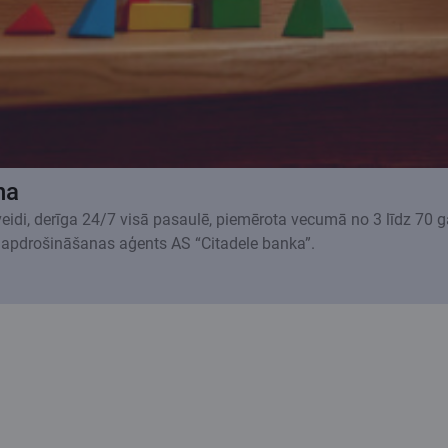
na
 veidi, derīga 24/7 visā pasaulē, piemērota vecumā no 3 līdz 70 
 apdrošināšanas aģents AS “Citadele banka”.