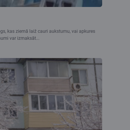
logs, kas ziemā laiž cauri aukstumu, vai apkures
mumi var izmaksāt...