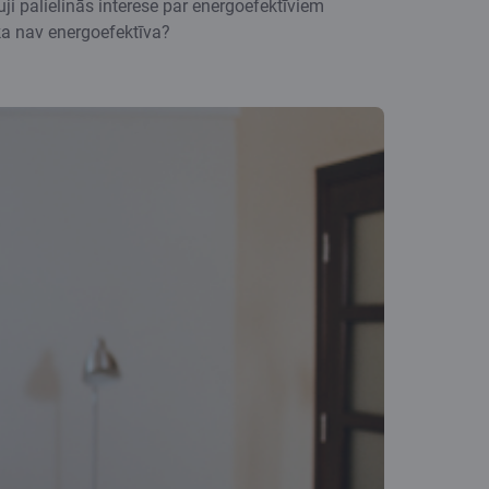
i palielinās interese par energoefektīviem
ka nav energoefektīva?