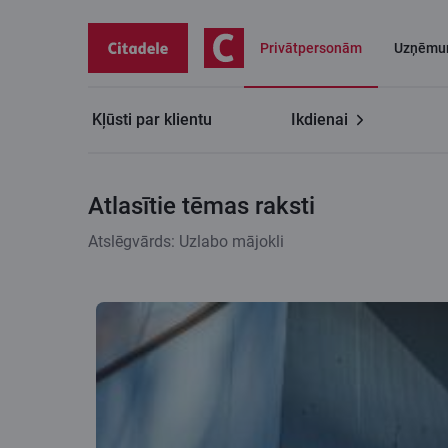
Privātpersonām
Uzņēmu
Kļūsti par klientu
Ikdienai
Citadeles blogs
Atlasītie tēmas raksti
Atlasītie tēmas raksti
Atslēgvārds: Uzlabo mājokli