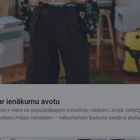
par ienākumu avotu
ir viens no populārākajiem investīciju veidiem Latvijā. Ietilpīg
rīvdienu mājas ceļotājiem – nekustamais īpašums piedāvā plašas 