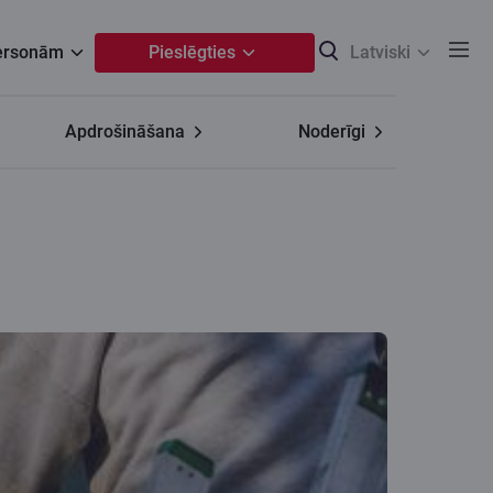
personām
Pieslēgties
Latviski
Apdrošināšana
Noderīgi