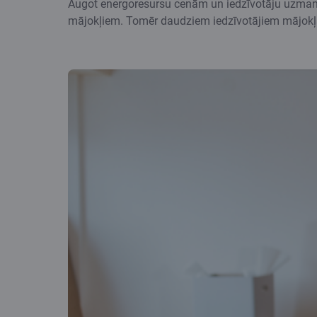
Augot energoresursu cenām un iedzīvotāju uzmanība
mājokļiem. Tomēr daudziem iedzīvotājiem mājokļa