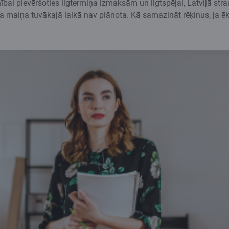
i pievēršoties ilgtermiņa izmaksām un ilgtspējai, Latvijā strauj
 maiņa tuvākajā laikā nav plānota. Kā samazināt rēķinus, ja ē