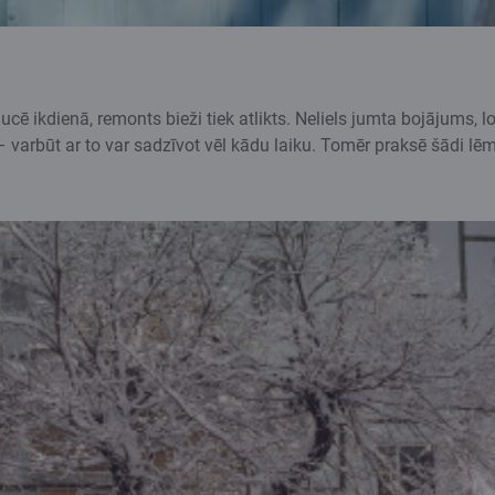
ucē ikdienā, remonts bieži tiek atlikts. Neliels jumta bojājums, 
 varbūt ar to var sadzīvot vēl kādu laiku. Tomēr praksē šādi lē