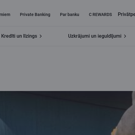
Privāt
miem
Private Banking
Par banku
C REWARDS
Kredīti un līzings
Uzkrājumi un ieguldījumi