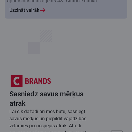
apdrošināšanas aģents AS “Citadele banka”.
Uzzināt vairāk
Sasniedz savus mērķus
ātrāk
Lai cik dažādi arī mēs būtu, sasniegt
savus mērķus un piepildīt vajadzības
vēlamies pēc iespējas ātrāk. Atrodi