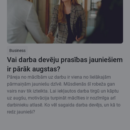
Business
Vai darba devēju prasības jauniešiem
ir pārāk augstas?
Pāreja no mācībām uz darbu ir viena no lielākajām
pārmaiņām jauniešu dzīvē. Mūsdienās šī robeža gan
vairs nav tik izteikta. Lai iekļautos darba tirgū un kāptu
uz augšu, motivācija turpināt mācīties ir nozīmīga arī
darbinieku atlasē. Ko vēl sagaida darba devējs, un kā to
redz jaunieši?