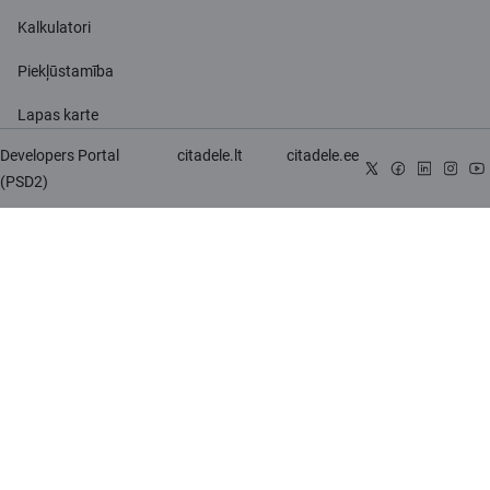
Kalkulatori
Piekļūstamība
Lapas karte
Developers Portal
citadele.lt
citadele.ee
(PSD2)