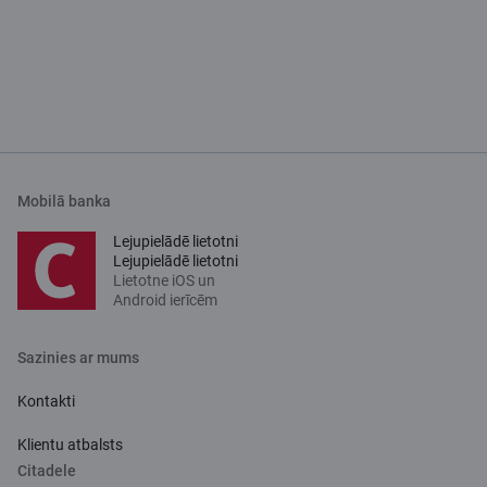
Mobilā banka
Lejupielādē lietotni
Lejupielādē lietotni
Lietotne iOS un
Android ierīcēm
Sazinies ar mums
Kontakti
Klientu atbalsts
Citadele