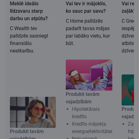
Meklē ideālo
Vai tev ir mājoklis,
Vai redz
līdzsvaru starp
ko sauc par savu?
zaļāk?
darbu un atpūtu?
C Home palīdzēs
C Green
C Wealth tev
padarīt tavas mājas
iespēju 
palīdzēs sasniegt
par labāko vietu, kur
dzīves 
finansiālu
būt.
atbilst
neatkarību.
dzīvesv
Produkti tavām
vajadzībām
Hipotekārais
Produkt
kredīts
vajadz
Kredīts mājokļa
Zaļa
Produkti tavām
energoefektivitātei
hipo
vajadzībām
Nekustamā
kredī