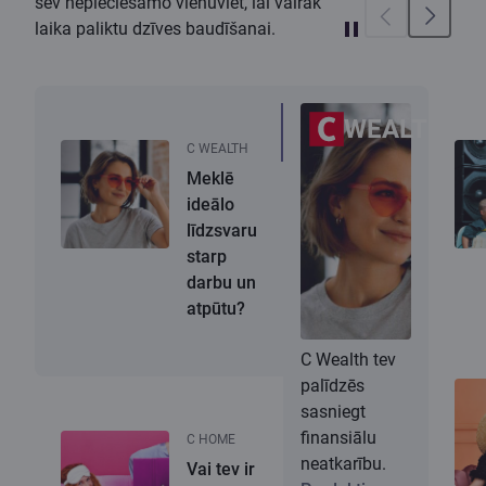
sev nepieciešamo vienuviet, lai vairāk
laika paliktu dzīves baudīšanai.
WEALTH
C WEALTH
Meklē
ideālo
līdzsvaru
starp
darbu un
atpūtu?
C Wealth tev
palīdzēs
sasniegt
finansiālu
C HOME
neatkarību.
Vai tev ir