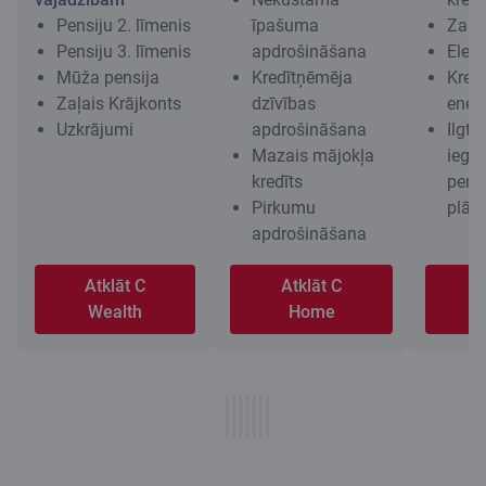
Pensiju 2. līmenis
īpašuma
Zaļai
Pensiju 3. līmenis
apdrošināšana
Elekt
Mūža pensija
Kredītņēmēja
Kred
Zaļais Krājkonts
dzīvības
energ
Uzkrājumi
apdrošināšana
Ilgts
Mazais mājokļa
iegu
kredīts
pensi
Pirkumu
plān
apdrošināšana
Atklāt C
Atklāt C
A
Wealth
Home