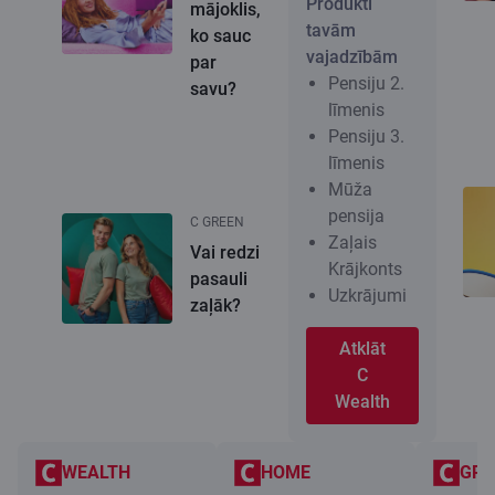
Produkti
mājoklis,
tavām
ko sauc
vajadzībām
par
Pensiju 2.
savu?
līmenis
Pensiju 3.
līmenis
Mūža
pensija
C GREEN
Zaļais
Vai redzi
Krājkonts
pasauli
Uzkrājumi
zaļāk?
Atklāt
C
Wealth
WEALTH
HOME
GRE