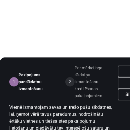
Par mārketinga
Paziņojums
sīkdatņu
1
par sīkdatņu
2
izmantošanu
izmantošanu
kreditēšanas
Sī
pakalpojumiem
Vietnē izmantojam savas un trešo pušu sīkdatnes,
lai, ņemot vērā tavus paradumus, nodrošinātu
ērtāku vietnes un tiešsaistes pakalpojumu
lietošanu un piedāvātu tev interesējošu saturu un