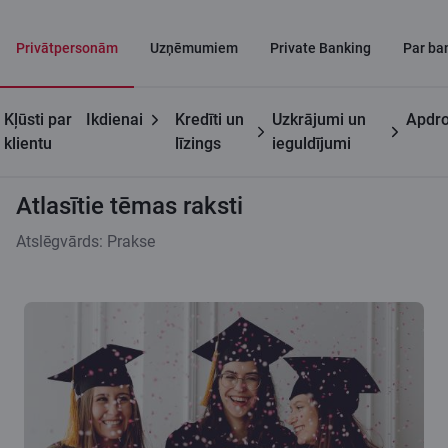
Privātpersonām
Uzņēmumiem
Private Banking
Par ba
Kļūsti par
Ikdienai
Kredīti un
Uzkrājumi un
Apdro
Citadeles blogs
Atlasītie tēmas raksti
klientu
līzings
ieguldījumi
Atlasītie tēmas raksti
Atslēgvārds: Prakse