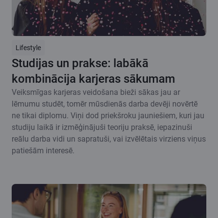
Lifestyle
Studijas un prakse: labākā
kombinācija karjeras sākumam
Veiksmīgas karjeras veidošana bieži sākas jau ar
lēmumu studēt, tomēr mūsdienās darba devēji novērtē
ne tikai diplomu. Viņi dod priekšroku jauniešiem, kuri jau
studiju laikā ir izmēģinājuši teoriju praksē, iepazinuši
reālu darba vidi un sapratuši, vai izvēlētais virziens viņus
patiešām interesē.