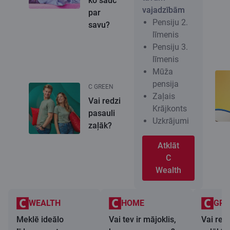
ko sauc
vajadzībām
par
Pensiju 2.
savu?
līmenis
Pensiju 3.
līmenis
Mūža
pensija
C GREEN
Zaļais
Vai redzi
Krājkonts
pasauli
Uzkrājumi
zaļāk?
Atklāt
C
Wealth
WEALTH
HOME
GRE
Meklē ideālo
Vai tev ir mājoklis,
Vai redz