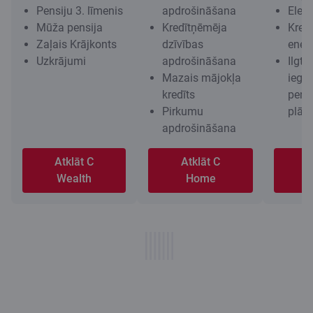
Pensiju 3. līmenis
apdrošināšana
Elekt
Mūža pensija
Kredītņēmēja
Kred
Zaļais Krājkonts
dzīvības
energ
Uzkrājumi
apdrošināšana
Ilgts
Mazais mājokļa
iegu
kredīts
pensi
Pirkumu
plān
apdrošināšana
Atklāt C
Atklāt C
A
Wealth
Home