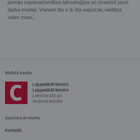
pirmās nepieciešamības tehnoloģijas un izveidoti jauni
darba modeļi. Vienam tās ir ik rīta sapulces, nedēļas
video zvani,...
Mobilā banka
Lejupielādē lietotni
Lejupielādē lietotni
Lietotne iOS un
Android ierīcēm
Sazinies ar mums
Kontakti