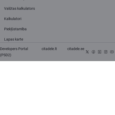
Valūtas kalkulators
Kalkulatori
Piekļūstamība
Lapas karte
Developers Portal
citadele.lt
citadele.ee
(PSD2)