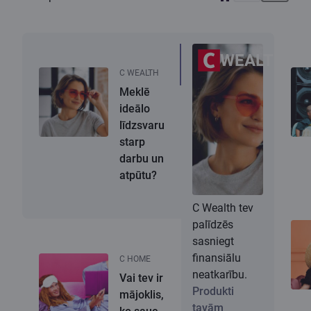
WEALTH
C WEALTH
Meklē
ideālo
līdzsvaru
starp
darbu un
atpūtu?
C Wealth tev
palīdzēs
sasniegt
finansiālu
C HOME
neatkarību.
Vai tev ir
Produkti
mājoklis,
tavām