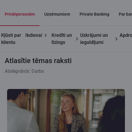
Privātpersonām
Uzņēmumiem
Private Banking
Par ba
Kļūsti par
Ikdienai
Kredīti un
Uzkrājumi un
Apdro
Citadeles blogs
Atlasītie tēmas raksti
klientu
līzings
ieguldījumi
Atlasītie tēmas raksti
Atslēgvārds: Darbs