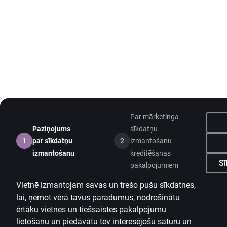
Par mārketinga
Paziņojums
sīkdatņu
1
par sīkdatņu
2
izmantošanu
izmantošanu
kreditēšanas
Sī
pakalpojumiem
Vietnē izmantojam savas un trešo pušu sīkdatnes,
lai, ņemot vērā tavus paradumus, nodrošinātu
ērtāku vietnes un tiešsaistes pakalpojumu
lietošanu un piedāvātu tev interesējošu saturu un