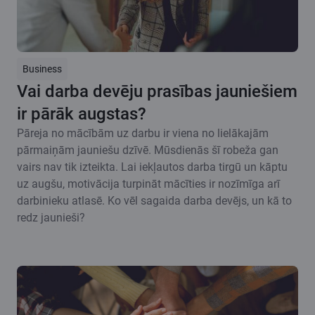
Business
Vai darba devēju prasības jauniešiem
ir pārāk augstas?
Pāreja no mācībām uz darbu ir viena no lielākajām
pārmaiņām jauniešu dzīvē. Mūsdienās šī robeža gan
vairs nav tik izteikta. Lai iekļautos darba tirgū un kāptu
uz augšu, motivācija turpināt mācīties ir nozīmīga arī
darbinieku atlasē. Ko vēl sagaida darba devējs, un kā to
redz jaunieši?