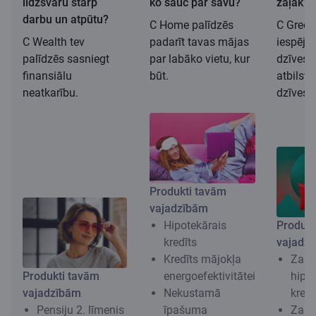
līdzsvaru starp
ko sauc par savu?
zaļāk?
darbu un atpūtu?
C Home palīdzēs
C Green
C Wealth tev
padarīt tavas mājas
iespēju 
palīdzēs sasniegt
par labāko vietu, kur
dzīves 
finansiālu
būt.
atbilst
neatkarību.
dzīvesv
Produkti tavām
vajadzībām
Hipotekārais
Produkt
kredīts
vajadz
Kredīts mājokļa
Zaļa
Produkti tavām
energoefektivitātei
hipo
vajadzībām
Nekustamā
kredī
Pensiju 2. līmenis
īpašuma
Zaļai