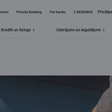
Privāt
miem
Private Banking
Par banku
C REWARDS
Kredīti un līzings
Uzkrājumi un ieguldījumi