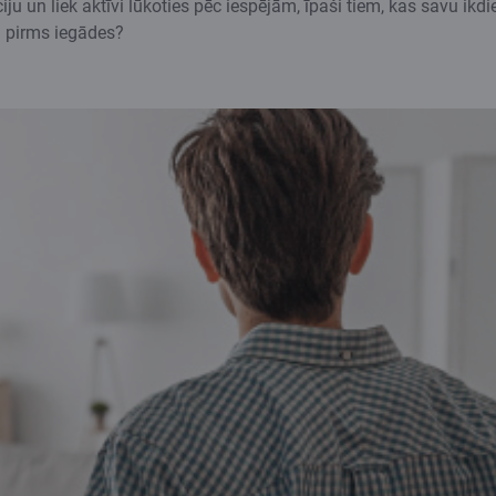
u un liek aktīvi lūkoties pēc iespējām, īpaši tiem, kas savu ikd
ā pirms iegādes?