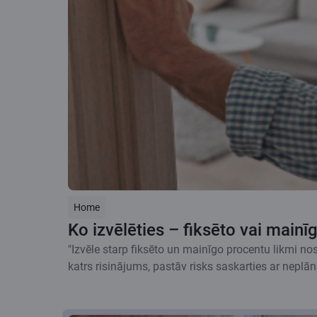
Home
Ko izvēlēties – fiksēto vai mainī
"Izvēle starp fiksēto un mainīgo procentu likmi n
katrs risinājums, pastāv risks saskarties ar nepl