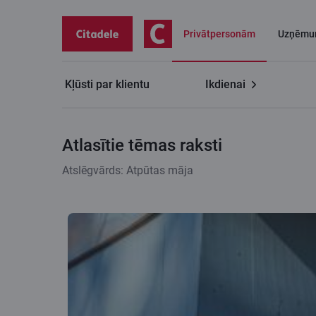
Privātpersonām
Uzņēmu
Kļūsti par klientu
Ikdienai
Citadeles blogs
Atlasītie tēmas raksti
Atlasītie tēmas raksti
Atslēgvārds: Atpūtas māja