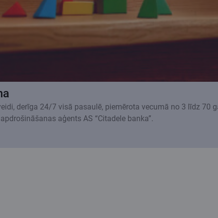
na
 veidi, derīga 24/7 visā pasaulē, piemērota vecumā no 3 līdz 70 
 apdrošināšanas aģents AS “Citadele banka”.