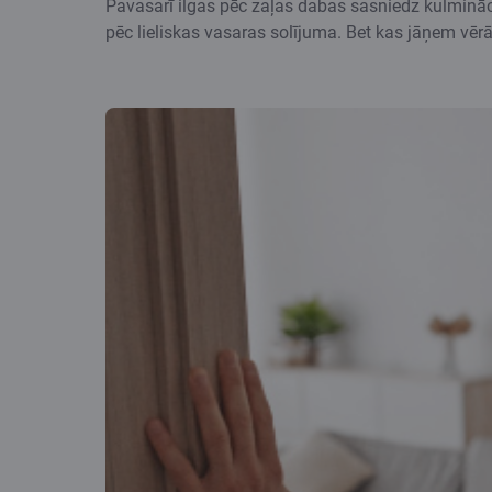
Pavasarī ilgas pēc zaļas dabas sasniedz kulminācij
pēc lieliskas vasaras solījuma. Bet kas jāņem vēr