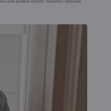
ienu vada pilsētas dzīvoklī. Vasarnīca izklausās