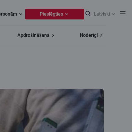
personām
Pieslēgties
Latviski
Apdrošināšana
Noderīgi