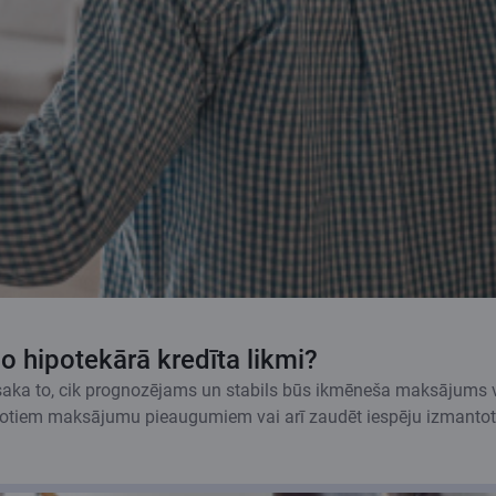
go hipotekārā kredīta likmi?
osaka to, cik prognozējams un stabils būs ikmēneša maksājums vi
ānotiem maksājumu pieaugumiem vai arī zaudēt iespēju izmantot 