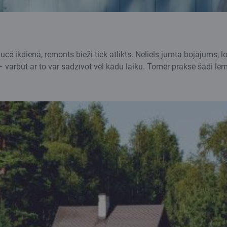
ucē ikdienā, remonts bieži tiek atlikts. Neliels jumta bojājums, 
 varbūt ar to var sadzīvot vēl kādu laiku. Tomēr praksē šādi lē