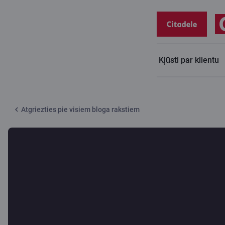
Kļūsti par klientu
Citadeles blogs
Izvēloties jaunu auto, svarīgākais ir ģimene
Atgriezties pie visiem bloga rakstiem