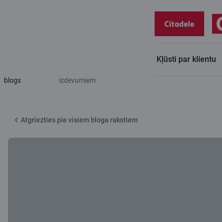
Kļūsti par klientu
Citadeles
Bērns ar piecreiz lielāku potenciālu – bez papildu
blogs
izdevumiem
Atgriezties pie visiem bloga rakstiem