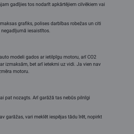
am gadījies tos nodarīt apkārtējiem cilvēkiem vai
pmaksas grafiks, polises darbības robežas un citi
s negadījumā iesaistītos.
 auto modeli gados ar ietilpīgu motoru, arī CO2
ar izmaksām, bet arī ietekmi uz vidi. Ja vien nav
 izmēra motoru.
vai pat nozagts. Arī garāžā tas nebūs pilnīgi
v garāžas, vari meklēt iespējas tādu īrēt, nopirkt