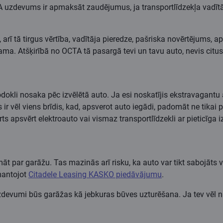
 uzdevums ir apmaksāt zaudējumus, ja transportlīdzekļa vadītāj
rī tā tirgus vērtība, vadītāja pieredze, pašriska novērtējums, a
eicama. Atšķirībā no OCTA tā pasargā tevi un tavu auto, nevis citu
odokli nosaka pēc izvēlētā auto. Ja esi noskatījis ekstravagantu
r vēl viens brīdis, kad, apsverot auto iegādi, padomāt ne tikai p
ts apsvērt elektroauto vai vismaz transportlīdzekli ar pieticīga
omāt par garāžu. Tas mazinās arī risku, ka auto var tikt sabojāts 
mantojot
Citadele Leasing KASKO piedāvājumu
.
izdevumi būs garāžas kā jebkuras būves uzturēšana. Ja tev vēl na