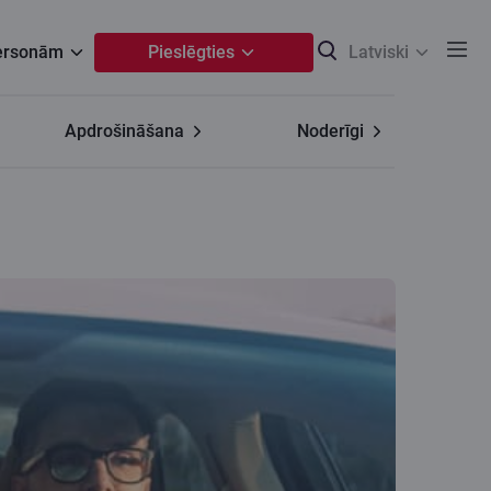
personām
Pieslēgties
Latviski
Apdrošināšana
Noderīgi