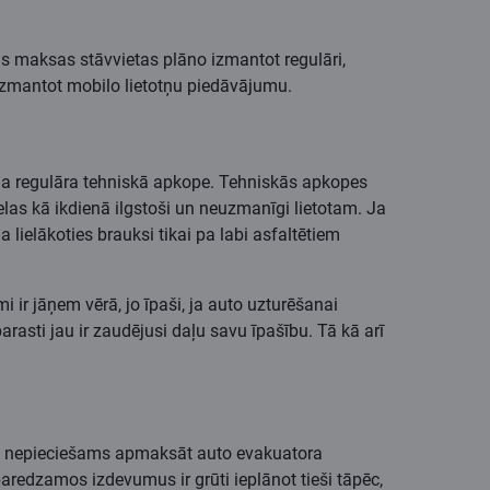
tas maksas stāvvietas plāno izmantot regulāri,
 izmantot mobilo lietotņu piedāvājumu.
ama regulāra tehniskā apkope. Tehniskās apkopes
elas kā ikdienā ilgstoši un neuzmanīgi lietotam. Ja
a lielākoties brauksi tikai pa labi asfaltētiem
 ir jāņem vērā, jo īpaši, ja auto uzturēšanai
parasti jau ir zaudējusi daļu savu īpašību. Tā kā arī
 būs nepieciešams apmaksāt auto evakuatora
redzamos izdevumus ir grūti ieplānot tieši tāpēc,