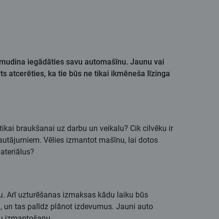
dzus mudina iegādāties savu automašīnu. Jaunu vai
ts atcerēties, ka tie būs ne tikai ikmēneša līzinga
ikai braukšanai uz darbu un veikalu? Cik cilvēku ir
autājumiem. Vēlies izmantot mašīnu, lai dotos
ateriālus?
. Arī uzturēšanas izmaksas kādu laiku būs
 un tas palīdz plānot izdevumus. Jauni auto
āku izmantošanu.