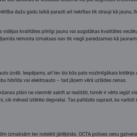
tība dažu gadu laikā parasti arī nekrītas tik strauji kā jaunu, līd
 vidējas kvalitātes pilnīgi jaunu vai augstākas kvalitātes vecāku
spējamās remonta izmaksas nav tik viegli paredzamas kā jaunam a
uto izvēli. Iespējams, arī tev šis būs pats nozīmīgākais kritērijs
labu hibrīda vai elektroauto – tad jāņem vērā uzlādes cenas.
šanas plāni ne vienmēr sakrīt ar realitāti, tomēr ir vērts iegūt
cik mēnesī iztērēsi degvielai. Tas palīdzēs saprast, ka varbūt ikd
īm izmaksām tev noteikti jārēķinās. OCTA polises cenu galveno