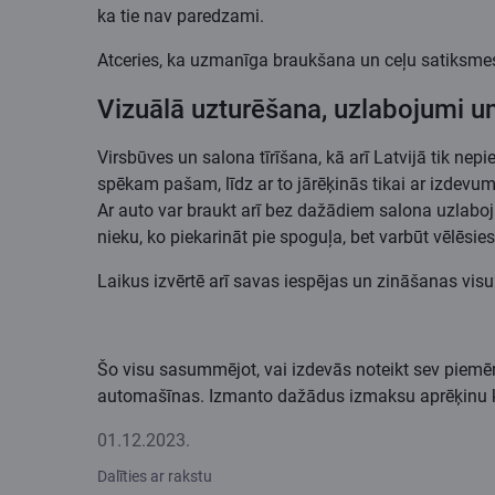
ka tie nav paredzami.
Atceries, ka uzmanīga braukšana un ceļu satiksmes 
Vizuālā uzturēšana, uzlabojumi u
Virsbūves un salona tīrīšana, kā arī Latvijā tik nep
spēkam pašam, līdz ar to jārēķinās tikai ar izdevum
Ar auto var braukt arī bez dažādiem salona uzlaboj
nieku, ko piekarināt pie spoguļa, bet varbūt vēlēsi
Laikus izvērtē arī savas iespējas un zināšanas visu 
Šo visu sasummējot, vai izdevās noteikt sev pie
automašīnas. Izmanto dažādus izmaksu aprēķinu ka
01.12.2023.
Dalīties ar rakstu