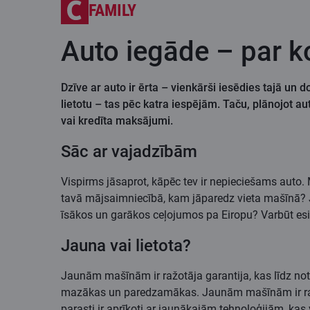
FAMILY
Auto iegāde – par k
Dzīve ar auto ir ērta – vienkārši iesēdies tajā un 
lietotu – tas pēc katra iespējām. Taču, plānojot aut
vai kredīta maksājumi.
Sāc ar vajadzībām
Vispirms jāsaprot, kāpēc tev ir nepieciešams auto. 
tavā mājsaimniecībā, kam jāparedz vieta mašīnā? J
īsākos un garākos ceļojumos pa Eiropu? Varbūt esi
Jauna vai lietota?
Jaunām mašīnām ir ražotāja garantija, kas līdz n
mazākas un paredzamākas. Jaunām mašīnām ir ražot
parasti ir aprīkoti ar jaunākajām tehnoloģijām, kas