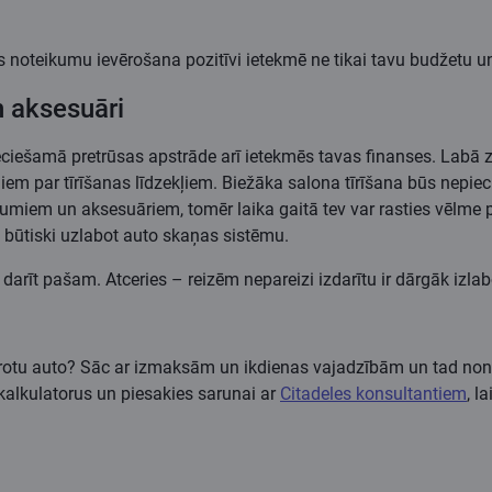
noteikumu ievērošana pozitīvi ietekmē ne tikai tavu budžetu un 
n aksesuāri
ieciešamā pretrūsas apstrāde arī ietekmēs tavas finanses. Labā zi
iem par tīrīšanas līdzekļiem. Biežāka salona tīrīšana būs nepie
umiem un aksesuāriem, tomēr laika gaitā tev var rasties vēlme p
es būtiski uzlabot auto skaņas sistēmu.
darīt pašam. Atceries – reizēm nepareizi izdarītu ir dārgāk izla
mērotu auto? Sāc ar izmaksām un ikdienas vajadzībām un tad n
lkulatorus un piesakies sarunai ar
Citadeles konsultantiem
, l