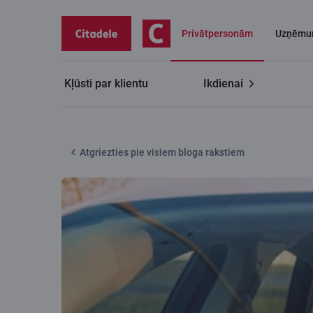
Privātpersonām
Uzņēmu
Kļūsti par klientu
Ikdienai
Citadeles blogs
Auto iegāde – par ko vērts padomāt
Atgriezties pie visiem bloga rakstiem