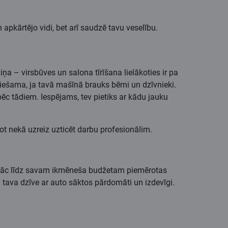
apkārtējo vidi, bet arī saudzē tavu veselību.
ņa – virsbūves un salona tīrīšana lielākoties ir pa
ciešama, ja tavā mašīnā brauks bērni un dzīvnieki.
ēc tādiem. Iespējams, tev pietiks ar kādu jauku
bot nekā uzreiz uzticēt darbu profesionālim.
onāc līdz savam ikmēneša budžetam piemērotas
ai tava dzīve ar auto sāktos pārdomāti un izdevīgi.