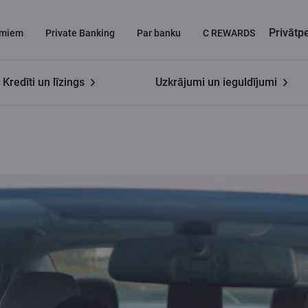
Privāt
miem
Private Banking
Par banku
C REWARDS
Kredīti un līzings
Uzkrājumi un ieguldījumi