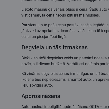
Lietoto mašīnu galvenais pluss ir cena. Šādu auto vēr
visticamāk, tā cena nebūs kritiski mainījusies.
Par vienu un to pašu cenu pastāv iespēja iegādāties
jāaizved uz apskati uzticamā servisā, tik un tā ie
cenai un pieejamībai tirgū.
Degviela un tās izmaksas
Bieži vien tieši degvielas veids un patēriņš nosaka a
pozīcija ikdienas budžetā. Varbūt esi nolēmis par 
Kā zināms, degvielas cenas ir mainīgas un arī brauk
ikdienā būs nepieciešams izmantot auto, un aprēķini, 
lielu apvidus auto.
Apdrošināšana
Automašīnai ir obligātā apdrošināšana OCTA – ar š