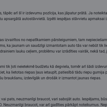
, tāpēc arī šī ir izdevumu pozīcija, kas jāpatur prātā. Ja noteik
tu apsargātā autostāvvietā. Izpēti iespējas stāvvietu apmaksai
spējas izvairītos no nepatīkamiem pārsteigumiem, tam nepiecieš
āms, ka jaunam un saudzīgi izmantotam auto tās var nebūt tik li
drainiem lauku ceļiem, problēmu var izrādīties vairāk, nekā tad, j
i tik ļoti neietekmē budžetu kā degviela, tomēr arī šādi izdevumi
iet, ka lietotas riepas ļaus ietaupīt, patiesībā tādu riepu gumija 
ašu braukšanu, izdevīgāk un drošāk ir izmantot jaunas riepas.
st vai pats, neuzmanīgi braucot, vari sabojāt auto. Iespējams,
. Neuzmanīgi braucot, var arī gadīties pārkāpt noteikumus. Nepa