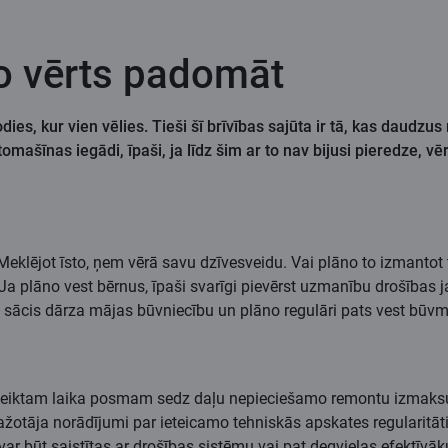
o vērts padomāt
dodies, kur vien vēlies. Tieši šī brīvības sajūta ir tā, kas dau
omašīnas iegādi, īpaši, ja līdz šim ar to nav bijusi pieredze, vēr
Meklējot īsto, ņem vērā savu dzīvesveidu. Vai plāno to izmantot t
a plāno vest bērnus, īpaši svarīgi pievērst uzmanību drošības j
 sācis dārza mājas būvniecību un plāno regulāri pats vest būvm
oteiktam laika posmam sedz daļu nepieciešamo remontu izmaksu
āja norādījumi par ieteicamo tehniskās apskates regularitāti,
 var būt saistītas ar drošības sistēmu vai pat degvielas efektīv