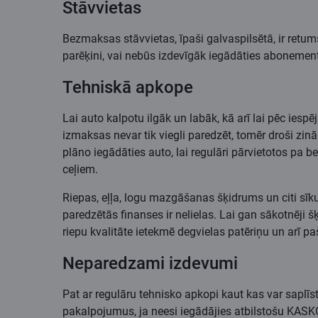
Stāvvietas
Bezmaksas stāvvietas, īpaši galvaspilsētā, ir retums
parēķini, vai nebūs izdevīgāk iegādāties abonemen
Tehniskā apkope
Lai auto kalpotu ilgāk un labāk, kā arī lai pēc ie
izmaksas nevar tik viegli paredzēt, tomēr droši zin
plāno iegādāties auto, lai regulāri pārvietotos pa be
ceļiem.
Riepas, eļļa, logu mazgāšanas šķidrums un citi sīkum
paredzētās finanses ir nelielas. Lai gan sākotnēji šķ
riepu kvalitāte ietekmē degvielas patēriņu un arī p
Neparedzami izdevumi
Pat ar regulāru tehnisko apkopi kaut kas var saplī
pakalpojumus, ja neesi iegādājies atbilstošu KASKO