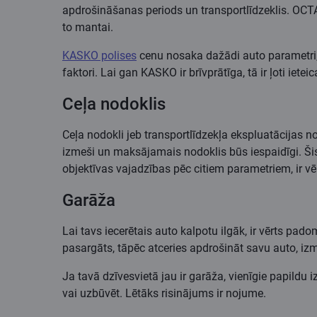
apdrošināšanas periods un transportlīdzeklis. OCTA
to mantai.
KASKO polises
cenu nosaka dažādi auto parametri, a
faktori. Lai gan KASKO ir brīvprātīga, tā ir ļoti iet
Ceļa nodoklis
Ceļa nodokli jeb transportlīdzekļa ekspluatācijas n
izmeši un maksājamais nodoklis būs iespaidīgi. Šis i
objektīvas vajadzības pēc citiem parametriem, ir vēr
Garāža
Lai tavs iecerētais auto kalpotu ilgāk, ir vērts pad
pasargāts, tāpēc atceries apdrošināt savu auto, iz
Ja tavā dzīvesvietā jau ir garāža, vienīgie papildu 
vai uzbūvēt. Lētāks risinājums ir nojume.