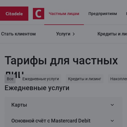
Частным лицaм
Предприятиям
Стать клиентом
Услуги
Кредиты и ли
Частным лицам
Тарифы для частных лиц
Тарифы для частных
лиц
Все
Ежедневные услуги
Кредиты и лизинг
Накопле
Ежедневные услуги
Карты
Основной счёт с Mastercard Debit
1
C lite (виртуальная карта)