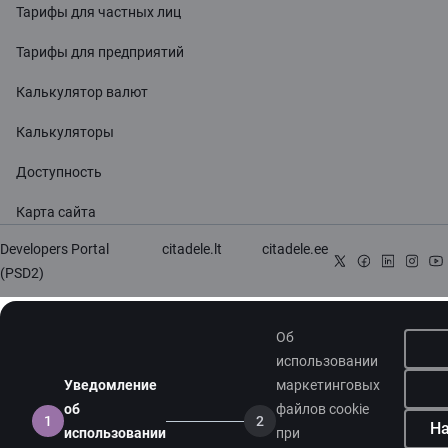
Тарифы для частных лиц
Тарифы для предприятий
Калькулятор валют
Калькуляторы
Доступность
Карта сайта
Developers Portal
citadele.lt
citadele.ee
(PSD2)
Об
использовании
Уведомление
маркетинговых
об
файлов cookie
1
2
На
использовании
при