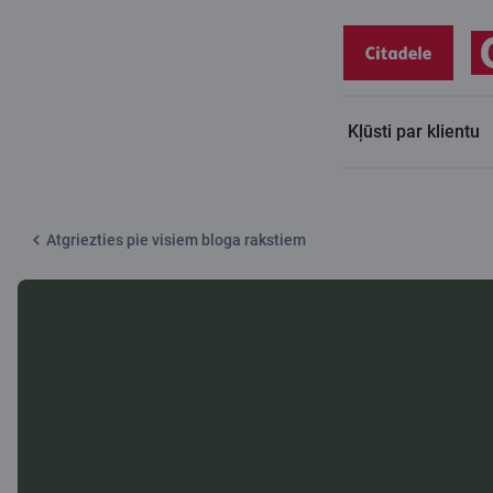
Kļūsti par klientu
Citadeles blogs
Sveiks un vesels atpakaļ no ekskursijas
Atgriezties pie visiem bloga rakstiem