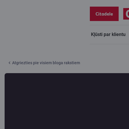
Kļūsti par klientu
Citadeles blogs
Saprasties latviski
Atgriezties pie visiem bloga rakstiem