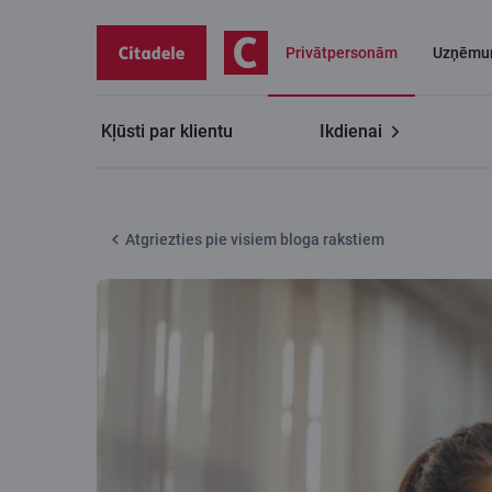
Privātpersonām
Uzņēmu
Kļūsti par klientu
Ikdienai
Citadeles blogs
Kāpēc no skolām pazuda telefoni?
Atgriezties pie visiem bloga rakstiem