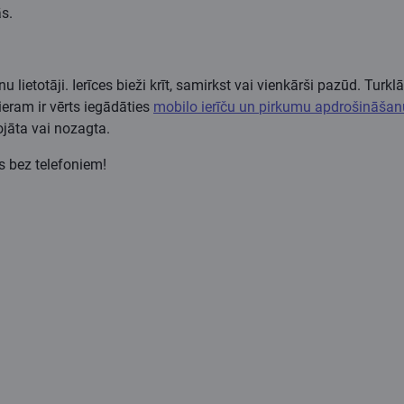
ās.
onu lietotāji. Ierīces bieži krīt, samirkst vai vienkārši pazūd. 
ieram ir vērts iegādāties
mobilo ierīču un
pirkum
u
apdrošināšan
ojāta vai nozagta.
s bez telefoniem!