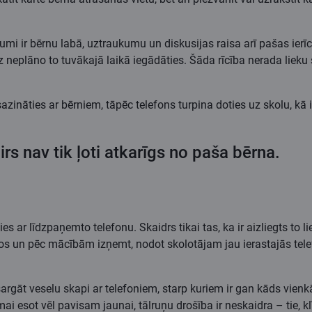
jumi ir bērnu labā, uztraukumu un diskusijas raisa arī pašas ierī
neplāno to tuvākajā laikā iegādāties. Šāda rīcība nerada lieku st
azināties ar bērniem, tāpēc telefons turpina doties uz skolu, kā 
irs nav tik ļoti atkarīgs no paša bērna.
s ar līdzpaņemto telefonu. Skaidrs tikai tas, ka ir aizliegts to l
pīšos un pēc mācībām izņemt, nodot skolotājam jau ierastajās tel
 sargāt veselu skapi ar telefoniem, starp kuriem ir gan kāds vien
ēmai esot vēl pavisam jaunai, tālruņu drošība ir neskaidra – tie,