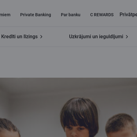
Privāt
miem
Private Banking
Par banku
C REWARDS
Kredīti un līzings
Uzkrājumi un ieguldījumi