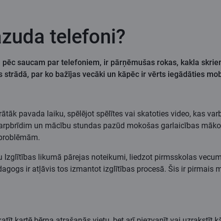
zuda telefoni?
ēc saucam par telefoniem, ir pārņēmušas rokas, kakla skriemeļ
s strādā, par ko bažījas vecāki un kāpēc ir vērts iegādāties m
rātāk pavada laiku, spēlējot spēlītes vai skatoties video, kas v
 starpbrīdim un mācību stundas pazūd mokošas garlaicības mākonī
 problēmām.
Izglītības likumā pārejas noteikumi, liedzot pirmsskolas vecuma
agogs ir atļāvis tos izmantot izglītības procesā. Šis ir pirmais
katīt kartē bērna atrašanās vietu, bet arī piezvanīt vai uzrakstīt