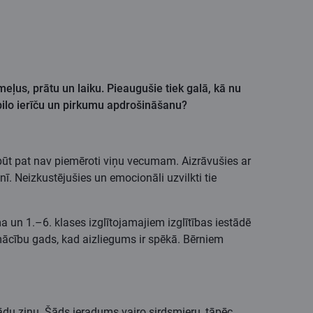
us, prātu un laiku. Pieaugušie tiek galā, kā nu
obilo ierīču un pirkumu apdrošināšanu?
arbūt pat nav piemēroti viņu vecumam. Aizrāvušies ar
. Neizkustējušies un emocionāli uzvilkti tie
 un 1.–6. klases izglītojamajiem izglītības iestādē
 mācību gads, kad aizliegums ir spēkā. Bērniem
 kādu ziņu. Šāds ieradums vairo sirdsmieru, tāpēc