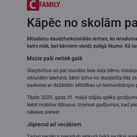
FAMILY
Kāpēc no skolām pa
Mūsdienu daudzfunkcionālās ierīces, ko ieraduma p
katrs māk, bet bērniem steidz palīgā likums. Kā ta
Mazie paši netiek galā
Starpbrīžos un pat stundās liela daļa bērnu vislabp
izklaidēm telefonā, bērni dzīvo no starpbrīža līdz
saskaras ar dažādām attīstības un komunikācijas
Tāpēc 2025. gada 31. maijā stājās spēkā grozījumu 
lietot mobilos tālruņus, izņemot gadījumus, kad ped
nāksies pierast.
Jāpierod arī vecākiem
Tagad vecāki ir pieraduši jebkurā laikā ne tikai aps