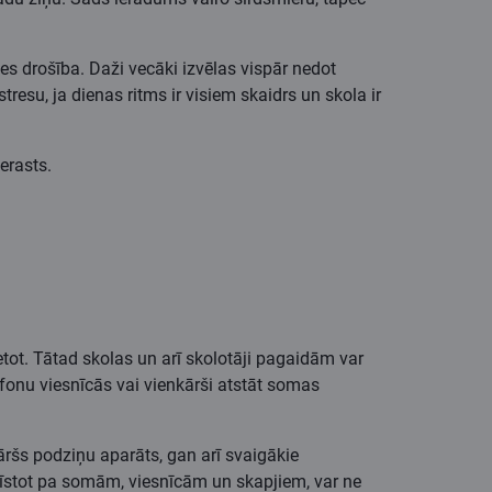
ces drošība. Daži vecāki izvēlas vispār nedot
resu, ja dienas ritms ir visiem skaidrs un skola ir
ierasts.
ietot. Tātad skolas un arī skolotāji pagaidām var
efonu viesnīcās vai vienkārši atstāt somas
kāršs podziņu aparāts, gan arī svaigākie
 klīstot pa somām, viesnīcām un skapjiem, var ne