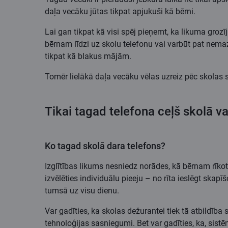
daļa vecāku jūtas tikpat apjukuši kā bērni.
Lai gan tikpat kā visi spēj pieņemt, ka likuma grozī
bērnam līdzi uz skolu telefonu vai varbūt pat nemaz 
tikpat kā blakus mājām.
Tomēr lielākā daļa vecāku vēlas uzreiz pēc skolas s
Tikai tagad telefona ceļš skolā va
Ko tagad skolā dara telefons?
Izglītības likums nesniedz norādes, kā bērnam rīkotie
izvēlēties individuālu pieeju – no rīta ieslēgt ska
tumsā uz visu dienu.
Var gadīties, ka skolas dežurantei tiek tā atbildība
tehnoloģijas sasniegumi. Bet var gadīties, ka, sist