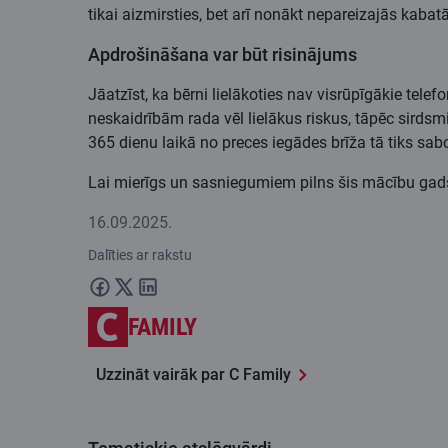
tikai aizmirsties, bet arī nonākt nepareizajās kabat
Apdrošināšana var būt risinājums
Jāatzīst, ka bērni lielākoties nav visrūpīgākie telef
neskaidrībām rada vēl lielākus riskus, tāpēc sirdsm
365 dienu laikā no preces iegādes brīža tā tiks sab
Lai mierīgs un sasniegumiem pilns šis mācību gad
16.09.2025.
Dalīties ar rakstu
FAMILY
Uzzināt vairāk par C Family