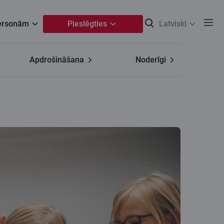
personām
Pieslēgties
Latviski
Apdrošināšana
Noderīgi