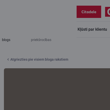
Kļūsti par klientu
Citadeles
Izvēlies zaļo īpašumu un izmanto visas tā
blogs
priekšrocības
Atgriezties pie visiem bloga rakstiem