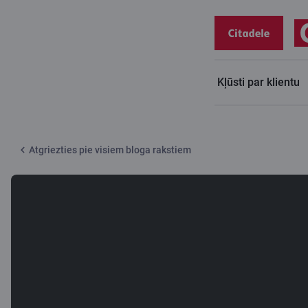
Kļūsti par klientu
Citadeles blogs
Hipotekārā kredīta mainīgā likme – EURIBOR
Atgriezties pie visiem bloga rakstiem