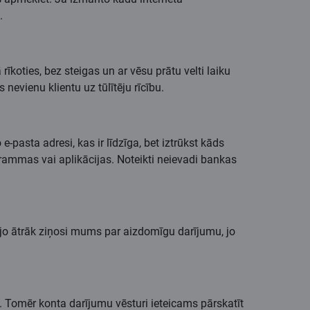
a.
īkoties, bez steigas un ar vēsu prātu velti laiku
nevienu klientu uz tūlītēju rīcību.
e-pasta adresi, kas ir līdzīga, bet iztrūkst kāds
grammas vai aplikācijas. Noteikti neievadi bankas
 jo ātrāk ziņosi mums par aizdomīgu darījumu, jo
s. Tomēr konta darījumu vēsturi ieteicams pārskatīt