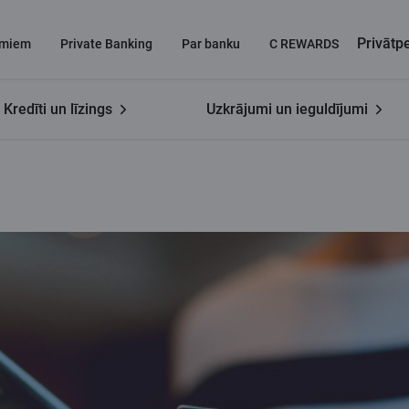
Privāt
miem
Private Banking
Par banku
C REWARDS
Kredīti un līzings
Uzkrājumi un ieguldījumi
di Latvijā