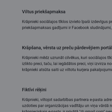
Viltus priekšapmaksa
Krāpnieki sociālajos tīklos izvieto īpaši izdevīgus 
priekšapmaksas gadījumi ir Facebook sludinājumi,
Krāpšana, vērsta uz preču pārdevējiem portā
Krāpnieki mēdz uzrunāt cilvēkus, kuri sociālajos tī
izlikto preci, taču, lai iegādātos preci, viņi izvi
krāpnieki atsūta saiti uz viltotu kurjera pakalpoju
Fiktīvi rēķini
Krāpnieki, viltojot sadarbības partnera e-pasta adr
uzdoties par organizācijas vadītāju un viņa vārdā 
krāpnieciskais e-pasts, ir privātā "@ gmail.com" nev