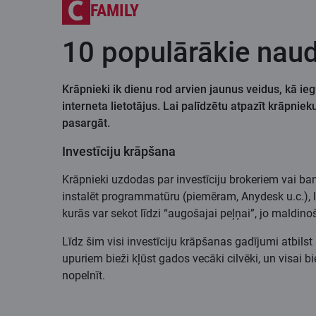
FAMILY
10 populārākie naud
Krāpnieki ik dienu rod arvien jaunus veidus, kā ieg
interneta lietotājus. Lai palīdzētu atpazīt krāpn
pasargāt.
Investīciju krāpšana
Krāpnieki uzdodas par investīciju brokeriem vai bank
instalēt programmatūru (piemēram, Anydesk u.c.), l
kurās var sekot līdzi “augošajai peļņai”, jo maldin
Līdz šim visi investīciju krāpšanas gadījumi atbil
upuriem bieži kļūst gados vecāki cilvēki, un visai bi
nopelnīt.