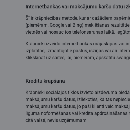
Internetbankas vai maksājumu karšu datu iz
Šī ir krāpniecības metode, kur ar dažādiem paņēmi
(piemēram, Google vai Bing) meklēšanas rezultātie
vietnēs vai nosauc tos telefonsarunas laikā. Iegūt
Krāpnieki izveido internetbankas mājaslapas vai inte
izplatītas, izmantojot e-pastus, īsziņas vai arī int
klikšķināt uz saites, lai, piemēram, apskatītu sva
Kredītu krāpšana
Krāpnieki sociālajos tīklos izvieto aizdevuma piedā
maksājumu karšu datus, izliekoties, ka tas nepiecieš
maksājumu karšu datus, jo paši klienti veic maksā
līguma noformēšanas vai kredīta apdrošināšanas ma
citā valstī, nevis uzņēmumam.