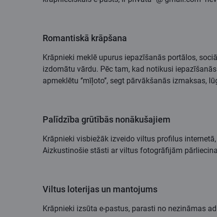
Romantiskā krāpšana
Krāpnieki meklē upurus iepazīšanās portālos, sociāl
izdomātu vārdu. Pēc tam, kad notikusi iepazīšanās u
apmeklētu ‘’mīļoto’’, segt pārvākšanās izmaksas, lūg
Palīdzība grūtībās nonākušajiem
Krāpnieki visbiežāk izveido viltus profilus internet
Aizkustinošie stāsti ar viltus fotogrāfijām pārliec
Viltus loterijas un mantojums
Krāpnieki izsūta e-pastus, parasti no nezināmas adr