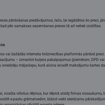
preces pārdošanas piedāvājumus, taču, lai iegādātos šo preci, jāv
 kad pēc samaksas saņemšanas preces tā arī netiek izsūtītas.
los
klos vai dažādās interneta tirdzniecības platformās pārdod preci
rza nosacījumu – izmantot kurjera pakalpojumus (piemēram, DPD va
mu sniedzēju mājaslapu, kurā aicina ievadīt maksājumu kartes dat
esi, nosūta viltotus rēķinus, kur rēķinā atstāj firmas nosaukumu
nosūtīt e-pastu grāmatvedim, lūdzot veikt steidzamu pārskaitīju
is organizācijas oficiālā e-pasta adrese.