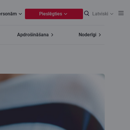
personām
Pieslēgties
Latviski
Apdrošināšana
Noderīgi