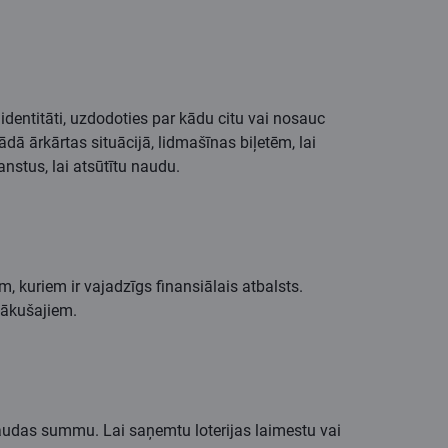
identitāti, uzdodoties par kādu citu vai nosauc
dā ārkārtas situācijā, lidmašīnas biļetēm, lai
ganstus, lai atsūtītu naudu.
m, kuriem ir vajadzīgs finansiālais atbalsts.
nonākušajiem.
 naudas summu. Lai saņemtu loterijas laimestu vai