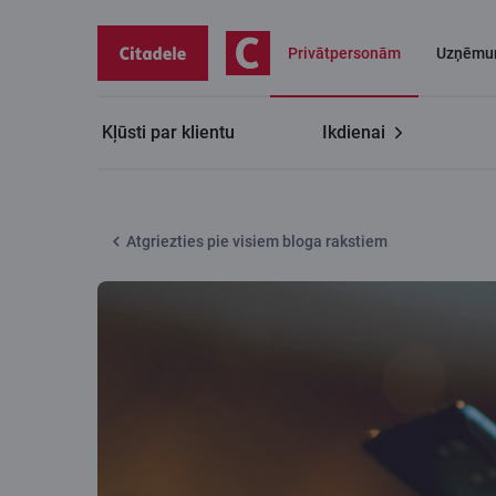
Privātpersonām
Uzņēmu
Kļūsti par klientu
Ikdienai
Citadeles blogs
10 populārākie naudas krāpšanas vei
Atgriezties pie visiem bloga rakstiem