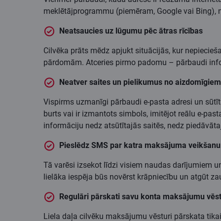
meklētājprogrammu (piemēram, Google vai Bing), ne
Neatsaucies uz lūgumu pēc ātras rīcības
Cilvēka prāts mēdz apjukt situācijās, kur nepiecieša
pārdomām. Atceries pirmo padomu – pārbaudi informā
Neatver saites un pielikumus no aizdomīgie
Vispirms uzmanīgi pārbaudi e-pasta adresi un sūtītāju
burts vai ir izmantots simbols, imitējot reālu e-pa
informāciju nedz atsūtītajās saitēs, nedz piedāvā
Pieslēdz SMS par katra maksājuma veikšanu
Tā varēsi izsekot līdzi visiem naudas darījumiem u
lielāka iespēja būs novērst krāpniecību un atgūt 
Regulāri pārskati savu konta maksājumu vēst
Liela daļa cilvēku maksājumu vēsturi pārskata tikai