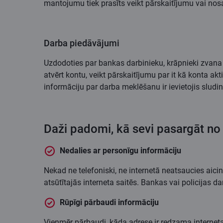
mantojumu tiek prasīts veikt pārskaitījumu vai n
Darba piedāvājumi
Uzdodoties par bankas darbinieku, krāpnieki zvana
atvērt kontu, veikt pārskaitījumu par it kā konta ak
informāciju par darba meklēšanu ir ievietojis sludi
Daži padomi, kā sevi pasargāt no
Nedalies ar personīgu informāciju
Nekad ne telefoniski, ne internetā neatsaucies ai
atsūtītajās interneta saitēs. Bankas vai policijas 
Rūpīgi pārbaudi informāciju
Vienmēr pārbaudi, kāda adrese ir redzama interneta