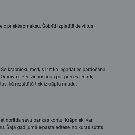
eic priekšapmaksu. Šobrīd izplatītākie viltus
. Šo krāpnieku mērķis ir it kā iegādāties pārdošanā
i Omniva). Pēc vienošanās par preces iegādi,
us, kā rezultātā tiek izkrāpta nauda.
, bet norāda savu bankas kontu. Krāpnieki var
mu. Šajā gadījumā e-pasta adrese, no kuras sūtīts