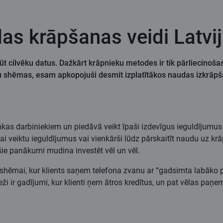
as krāpšanas veidi Latvi
ūt cilvēku datus. Dažkārt krāpnieku metodes ir tik pārliecinošas
ieku shēmas, esam apkopojuši desmit izplatītākos naudas izkrā
as darbiniekiem un piedāvā veikt īpaši izdevīgus ieguldījumus ak
ai veiktu ieguldījumus vai vienkārši lūdz pārskaitīt naudu uz kr
ošie panākumi mudina investēt vēl un vēl.
st shēmai, kur klients saņem telefona zvanu ar “gadsimta labāko 
eži ir gadījumi, kur klienti ņem ātros kredītus, un pat vēlas paņem