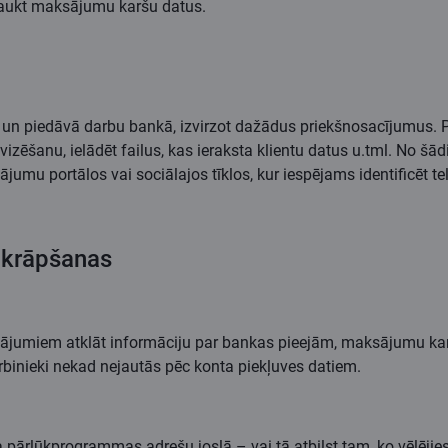
osaukt maksājumu karšu datus.
 un piedāvā darbu bankā, izvirzot dažādus priekšnosacījumus. P
tivizēšanu, ielādēt failus, kas ieraksta klientu datus u.tml. No 
nājumu portālos vai sociālajos tīklos, kur iespējams identificēt
 krāpšanas
cinājumiem atklāt informāciju par bankas pieejām, maksājumu ka
darbinieki nekad nejautās pēc konta piekļuves datiem.
 pārlūkprogrammas adrešu joslā – vai tā atbilst tam, ko vēlējie