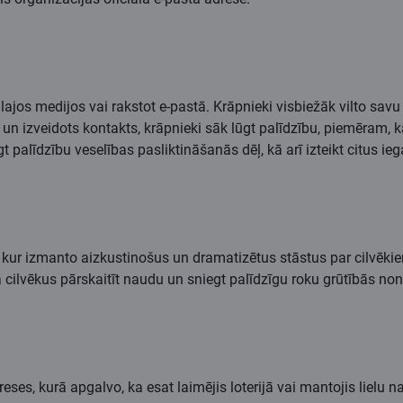
ajos medijos vai rakstot e-pastā. Krāpnieki visbiežāk vilto savu 
n izveidots kontakts, krāpnieki sāk lūgt palīdzību, piemēram, kā
t palīdzību veselības pasliktināšanās dēļ, kā arī izteikt citus ie
ā, kur izmanto aizkustinošus un dramatizētus stāstus par cilvēkie
ina cilvēkus pārskaitīt naudu un sniegt palīdzīgu roku grūtībās 
eses, kurā apgalvo, ka esat laimējis loterijā vai mantojis lielu