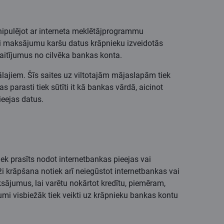
nipulējot ar interneta meklētājprogrammu
ai maksājumu karšu datus krāpnieku izveidotās
skaitījumus no cilvēka bankas konta.
nālajiem. Šīs saites uz viltotajām mājaslapām tiek
 parasti tiek sūtīti it kā bankas vārdā, aicinot
pieejas datus.
iek prasīts nodot internetbankas pieejas vai
ži krāpšana notiek arī neiegūstot internetbankas vai
ājumus, lai varētu nokārtot kredītu, piemēram,
i visbiežāk tiek veikti uz krāpnieku bankas kontu