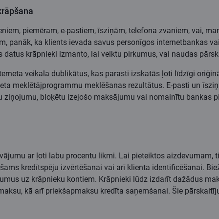
krāpšana
eniem, piemēram, e-pastiem, īsziņām, telefona zvaniem, vai, ma
m, panāk, ka klients ievada savus personīgos internetbankas v
os datus krāpnieki izmanto, lai veiktu pirkumus, vai naudas pār
rneta veikala dublikātus, kas parasti izskatās ļoti līdzīgi oriģi
erneta meklētājprogrammu meklēšanas rezultātus. E-pasti un īsziņas
rīgu ziņojumu, bloķētu izejošo maksājumu vai nomainītu bankas 
vājumu ar ļoti labu procentu likmi. Lai pieteiktos aizdevumam, t
ams kredītspēju izvērtēšanai vai arī klienta identificēšanai. Bie
jumus uz krāpnieku kontiem. Krāpnieki lūdz izdarīt dažādus maks
ksu, kā arī priekšapmaksu kredīta saņemšanai. Šie pārskaitījum