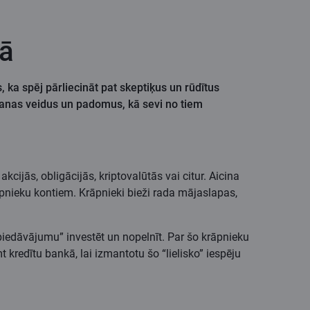
jā
, ka spēj pārliecināt pat skeptiķus un rūdītus
pšanas veidus un padomus, kā sevi no tiem
cijās, obligācijās, kriptovalūtās vai citur. Aicina
āpnieku kontiem. Krāpnieki bieži rada mājaslapas,
piedāvājumu” investēt un nopelnīt. Par šo krāpnieku
t kredītu bankā, lai izmantotu šo “lielisko” iespēju