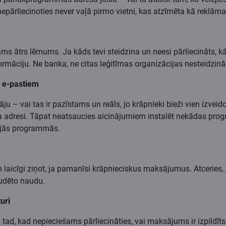
pārliecinoties never vaļā pirmo vietni, kas atzīmēta kā reklām
ms ātrs lēmums. Ja kāds tevi steidzina un neesi pārliecināts, kā r
ciju. Ne banka, ne citas leģitīmas organizācijas nesteidzinās 
m e-pastiem
 – vai tas ir pazīstams un reāls, jo krāpnieki bieži vien izveido 
sta adresi. Tāpat neatsaucies aicinājumiem instalēt nekādas pro
tajās programmās.
n laicīgi ziņot, ja pamanīsi krāpnieciskus maksājumus. Atceries,
zaudēto naudu.
uri
 tad, kad nepieciešams pārliecināties, vai maksājums ir izpildīt