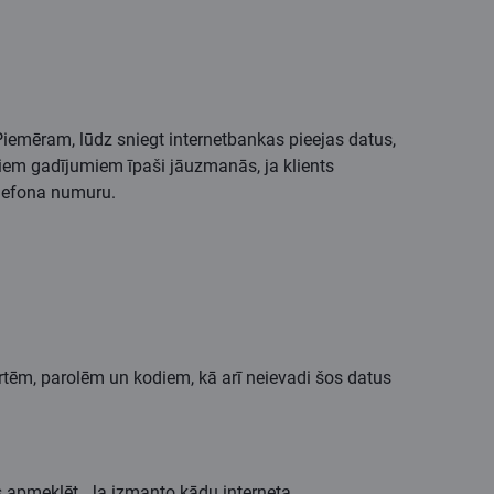
iemēram, lūdz sniegt internetbankas pieejas datus,
šādiem gadījumiem īpaši jāuzmanās, ja klients
 telefona numuru.
rtēm, parolēm un kodiem, kā arī neievadi šos datus
s apmeklēt. Ja izmanto kādu interneta